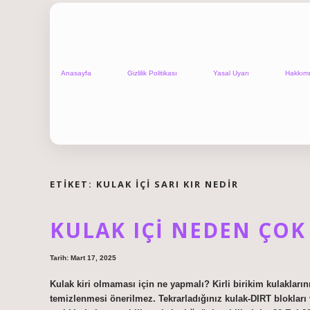
Anasayfa
Gizlilik Politikası
Yasal Uyarı
Hakkım
ETIKET:
KULAK IÇI SARI KIR NEDIR
KULAK IÇI NEDEN ÇOK
Tarih: Mart 17, 2025
Kulak kiri olmaması için ne yapmalı? Kirli birikim kulakları
temizlenmesi önerilmez. Tekrarladığınız kulak-DIRT blokları 