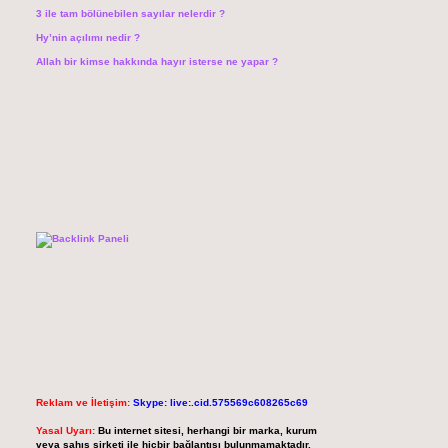
3 ile tam bölünebilen sayılar nelerdir ?
Hy’nin açılımı nedir ?
Allah bir kimse hakkında hayır isterse ne yapar ?
Reklam ve İletişim:
Skype: live:.cid.575569c608265c69
Yasal Uyarı:
Bu internet sitesi, herhangi bir marka, kurum
veya şahıs şirketi ile hiçbir bağlantısı bulunmamaktadır.