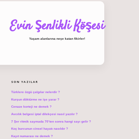
Evin Şenlikli Köşesi
Yaşam alanlarına neşe katan fikirler!
SIDEBAR
hiltonbet giriş
SON YAZILAR
Türklere özgü çalgılar nelerdir ?
Kurşun döktürme ne işe yarar ?
Cenaze korteji ne demek ?
Avcılık belgesi iptal dilekçesi nasıl yazılır ?
7 Şer ritmik saymada 70’ten sonra hangi sayı gelir ?
Koç burcunun cinsel hayatı nasıldır ?
Kayıt numarası ne demek ?