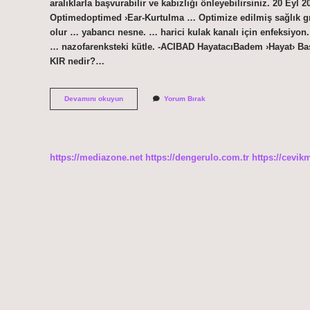
aralıklarla başvurabilir ve kabızlığı önleyebilirsiniz. 20 Ey
Optimedoptimed ›Ear-Kurtulma … Optimize edilmiş sağlık gru
olur … yabancı nesne. … harici kulak kanalı için enfeksiyon
… nazofarenksteki kütle. -ACIBAD HayatacıBadem ›Hayat› Ba
KIR nedir?…
Kulak
Devamını okuyun
Yorum Bırak
Içi
Neden
Çok
Kirlenir
https://mediazone.net
https://dengerulo.com.tr
https://cevik