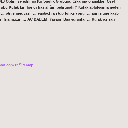
l 2019 Optimize edilmiş Kir Sağlık Grubunu Çıkarma olanakları Özel
bu Kulak kiri hangi hastalığın belirtisidir? Kulak ablukasına neden
. … otitis medyası. … eustachian tüp fonksiyonu. … ani işitme kaybı
ş Hijanizizm … ACIBADEM ›Yaşam› Baş vuruşlar … Kulak içi sarı
man.com.tr
Sitemap