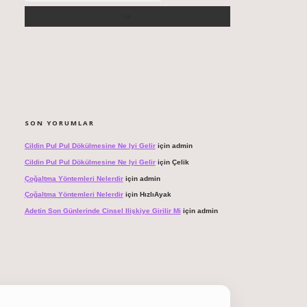
SON YORUMLAR
Cildin Pul Pul Dökülmesine Ne Iyi Gelir
için
admin
Cildin Pul Pul Dökülmesine Ne Iyi Gelir
için
Çelik
Çoğaltma Yöntemleri Nelerdir
için
admin
Çoğaltma Yöntemleri Nelerdir
için
HızlıAyak
Adetin Son Günlerinde Cinsel Ilişkiye Girilir Mi
için
admin