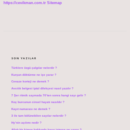
https://cevikman.com.tr
Sitemap
SIDEBAR
SON YAZILAR
Türklere özgü çalgılar nelerdir ?
Kurşun döktürme ne işe yarar ?
Cenaze korteji ne demek ?
Avcılık belgesi iptal dilekçesi nasıl yazılır ?
7 Şer ritmik saymada 70’ten sonra hangi sayı gelir ?
Koç burcunun cinsel hayatı nasıldır ?
Kayıt numarası ne demek ?
3 ile tam bölünebilen sayılar nelerdir ?
Hy’nin açılımı nedir ?
Allah bir kimse hakkında hayır isterse ne yapar ?