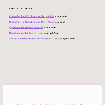
SON YORUMLAR
Cildin Pul Pul Dökülmesine Ne Iyi Gelir
için
admin
Cildin Pul Pul Dökülmesine Ne Iyi Gelir
için
Çelik
Çoğaltma Yöntemleri Nelerdir
için
admin
Çoğaltma Yöntemleri Nelerdir
için
HızlıAyak
Adetin Son Günlerinde Cinsel Ilişkiye Girilir Mi
için
admin
 giriş