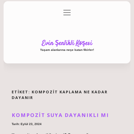
menüyü
Anasayfa
Gizlilik Politikası
Yasal Uyarı
aç
Hakkımızda
Evin Şenlikli Köşesi
Yaşam alanlarına neşe katan fikirler!
ETIKET:
KOMPOZIT KAPLAMA NE KADAR
DAYANIR
KOMPOZIT SUYA DAYANIKLI MI
Tarih: Eylül 23, 2024