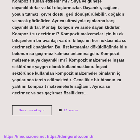
Kompozit sudan etkilenir mi? Suya ve güneşe
dayanıklıdırlar ve küf oluşturmazlar. Dayanıklı, sağlam,
yosun tutmaz, çevre dostu, geri dönüştürülebilir, doğaldır
ve sıcak görünürler. Ayrıca ultraviyole ışınlarına karşı
dayanıklıdırlar. Montajı kolaydır ve aside dayanıklıdırlar.
Kompozit su geçirir mi? Kompozit malzemeler için bu ek
bileşenlerin bir avantajı vardır: bileşenin her noktasında su
geçirmezlik sağlarlar. Bu, üst katmanlar döküldüğünde bile
betonun su geçirmez kalması anlamına gelir. Kompozit
malzeme suya dayanıklı mı? Kompozit malzemeler inşaat
sektöründe yaygın olarak kullanılmaktadır. İnşaat
sektöründe kullanılan kompozit malzemeler binaların iç
yapılarında tercih edilmektedir. Genellikle bir binanın ısı
yalıtımı kompozit malzemelerle sağlanır. Ayrıca su
geçirmez ve ses geçirmez özelliklere…
Kompozit
Devamını okuyun
14 Yorum
Suya
Dayanıklı
Mı
https://mediazone.net
https://dengerulo.com.tr