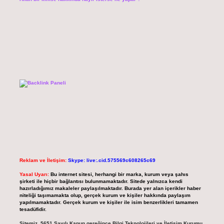
Reklam ve İletişim:
Skype: live:.cid.575569c608265c69
Yasal Uyarı:
Bu internet sitesi, herhangi bir marka, kurum veya şahıs
şirketi ile hiçbir bağlantısı bulunmamaktadır. Sitede yalnızca kendi
hazırladığımız makaleler paylaşılmaktadır. Burada yer alan içerikler haber
niteliği taşımamakta olup, gerçek kurum ve kişiler hakkında paylaşım
yapılmamaktadır. Gerçek kurum ve kişiler ile isim benzerlikleri tamamen
tesadüfidir.
Sitemiz, 5651 Sayılı Kanun gereğince Bilgi Teknolojileri ve İletişim Kurumu