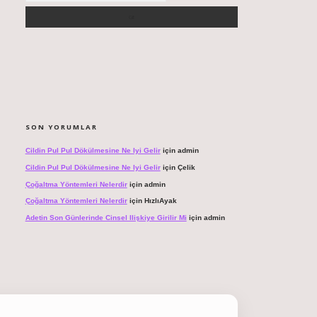
SON YORUMLAR
Cildin Pul Pul Dökülmesine Ne Iyi Gelir
için
admin
Cildin Pul Pul Dökülmesine Ne Iyi Gelir
için
Çelik
Çoğaltma Yöntemleri Nelerdir
için
admin
Çoğaltma Yöntemleri Nelerdir
için
HızlıAyak
Adetin Son Günlerinde Cinsel Ilişkiye Girilir Mi
için
admin