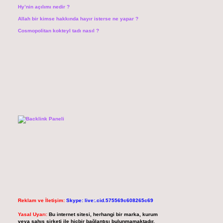
Hy’nin açılımı nedir ?
Allah bir kimse hakkında hayır isterse ne yapar ?
Cosmopolitan kokteyl tadı nasıl ?
Reklam ve İletişim:
Skype: live:.cid.575569c608265c69
Yasal Uyarı:
Bu internet sitesi, herhangi bir marka, kurum
veya şahıs şirketi ile hiçbir bağlantısı bulunmamaktadır.