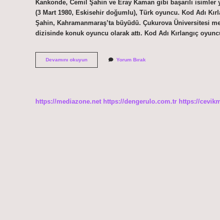
Kankonde, Cemil Şahin ve Eray Kaman gibi başarılı isimler 
(3 Mart 1980, Eskisehir doğumlu), Türk oyuncu. Kod Adı Kır
Şahin, Kahramanmaraş’ta büyüdü. Çukurova Üniversitesi mez
dizisinde konuk oyuncu olarak attı. Kod Adı Kırlangıç oyunc
Kod
Devamını okuyun
Yorum Bırak
Adı
Kırlangıç
Çocuk
Dizisi
Mi
https://mediazone.net
https://dengerulo.com.tr
https://cevik