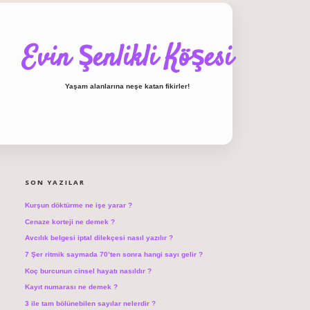
Evin Şenlikli Köşesi
Yaşam alanlarına neşe katan fikirler!
SIDEBAR
hiltonbet giriş
SON YAZILAR
Kurşun döktürme ne işe yarar ?
Cenaze korteji ne demek ?
Avcılık belgesi iptal dilekçesi nasıl yazılır ?
7 Şer ritmik saymada 70’ten sonra hangi sayı gelir ?
Koç burcunun cinsel hayatı nasıldır ?
Kayıt numarası ne demek ?
3 ile tam bölünebilen sayılar nelerdir ?