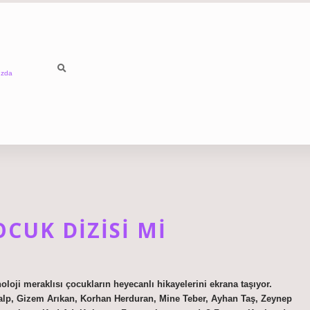
ızda
CUK DIZISI MI
loji meraklısı çocukların heyecanlı hikayelerini ekrana taşıyor.
alp, Gizem Arıkan, Korhan Herduran, Mine Teber, Ayhan Taş, Zeynep