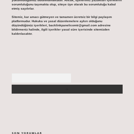
yükümlülüğümüz bulunmamaktadır. Ancak, üyelerimiz yazdıkları içeriklerin
sorumluluğunu taşımakta olup, siteye üye olarak bu sorumluluğu kabul
etmiş sayılırlar.
Sitemiz, kar amacı gütmeyen ve tamamen ücretsiz bir bilgi paylaşım
platformudur. Hukuka ve yasal düzenlemelere aykırı olduğunu
düşündüğünüz içerikleri,
backlinkpanelicomtr@gmail.com
adresine
bildirmeniz halinde, ilgili içerikler yasal süre içerisinde sitemizden
kaldırılacaktır.
Arama
SON YORUMLAR