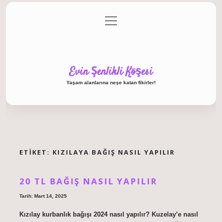
menüyü
Anasayfa
Gizlilik Politikası
Yasal Uyarı
aç
Hakkımızda
Evin Şenlikli Köşesi
Yaşam alanlarına neşe katan fikirler!
ETIKET:
KIZILAYA BAĞIŞ NASIL YAPILIR
20 TL BAĞIŞ NASIL YAPILIR
Tarih: Mart 14, 2025
Kızılay kurbanlık bağışı 2024 nasıl yapılır? Kuzelay’e nasıl