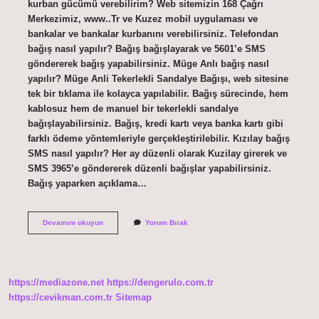
kurban gücümü verebilirim? Web sitemizin 168 Çağrı
Merkezimiz, www..Tr ve Kuzez mobil uygulaması ve
bankalar ve bankalar kurbanını verebilirsiniz. Telefondan
bağış nasıl yapılır? Bağış bağışlayarak ve 5601’e SMS
göndererek bağış yapabilirsiniz. Müge Anlı bağış nasıl
yapılır? Müge Anli Tekerlekli Sandalye Bağışı, web sitesine
tek bir tıklama ile kolayca yapılabilir. Bağış sürecinde, hem
kablosuz hem de manuel bir tekerlekli sandalye
bağışlayabilirsiniz. Bağış, kredi kartı veya banka kartı gibi
farklı ödeme yöntemleriyle gerçekleştirilebilir. Kızılay bağış
SMS nasıl yapılır? Her ay düzenli olarak Kuzilay girerek ve
SMS 3965’e göndererek düzenli bağışlar yapabilirsiniz.
Bağış yaparken açıklama…
20
Devamını okuyun
Yorum Bırak
Tl
Bağış
Nasıl
Yapılır
https://mediazone.net
https://dengerulo.com.tr
https://cevikman.com.tr
Sitemap