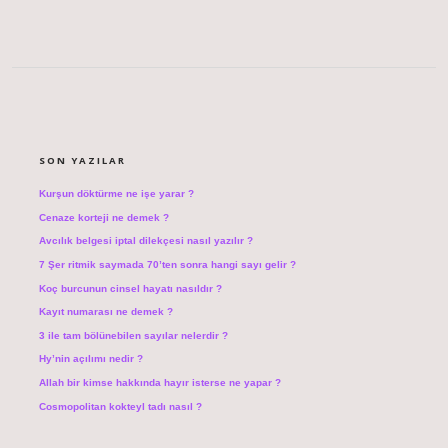
SIDEBAR
SON YAZILAR
Kurşun döktürme ne işe yarar ?
Cenaze korteji ne demek ?
Avcılık belgesi iptal dilekçesi nasıl yazılır ?
7 Şer ritmik saymada 70’ten sonra hangi sayı gelir ?
Koç burcunun cinsel hayatı nasıldır ?
Kayıt numarası ne demek ?
3 ile tam bölünebilen sayılar nelerdir ?
Hy’nin açılımı nedir ?
Allah bir kimse hakkında hayır isterse ne yapar ?
Cosmopolitan kokteyl tadı nasıl ?