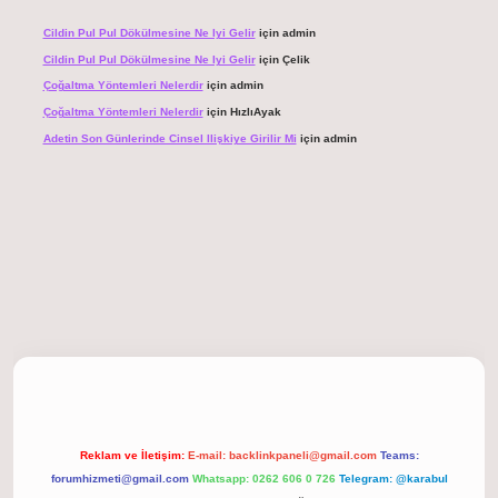
Cildin Pul Pul Dökülmesine Ne Iyi Gelir
için
admin
Cildin Pul Pul Dökülmesine Ne Iyi Gelir
için
Çelik
Çoğaltma Yöntemleri Nelerdir
için
admin
Çoğaltma Yöntemleri Nelerdir
için
HızlıAyak
Adetin Son Günlerinde Cinsel Ilişkiye Girilir Mi
için
admin
giriş
Reklam ve İletişim:
E-mail:
backlinkpaneli@gmail.com
Teams:
forumhizmeti@gmail.com
Whatsapp: 0262 606 0 726
Telegram: @karabul