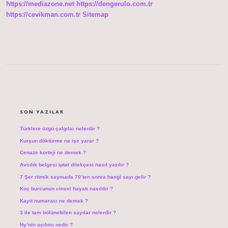
https://mediazone.net
https://dengerulo.com.tr
https://cevikman.com.tr
Sitemap
SIDEBAR
SON YAZILAR
Türklere özgü çalgılar nelerdir ?
Kurşun döktürme ne işe yarar ?
Cenaze korteji ne demek ?
Avcılık belgesi iptal dilekçesi nasıl yazılır ?
7 Şer ritmik saymada 70’ten sonra hangi sayı gelir ?
Koç burcunun cinsel hayatı nasıldır ?
Kayıt numarası ne demek ?
3 ile tam bölünebilen sayılar nelerdir ?
Hy’nin açılımı nedir ?