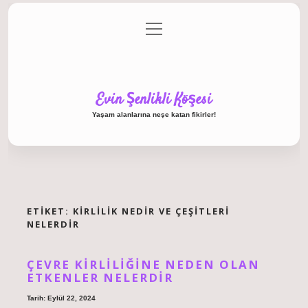
menüyü
Anasayfa
Gizlilik Politikası
Yasal Uyarı
aç
Hakkımızda
Evin Şenlikli Köşesi
Yaşam alanlarına neşe katan fikirler!
ETIKET:
KIRLILIK NEDIR VE ÇEŞITLERI
NELERDIR
ÇEVRE KIRLILIĞINE NEDEN OLAN
ETKENLER NELERDIR
Tarih: Eylül 22, 2024