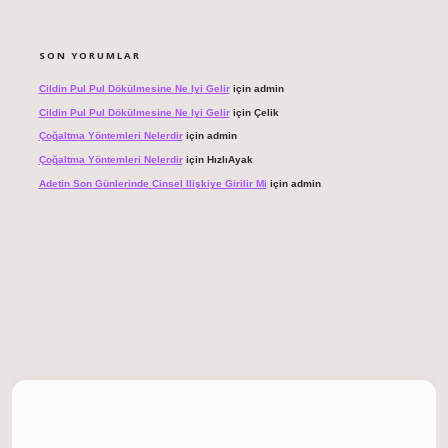
SON YORUMLAR
Cildin Pul Pul Dökülmesine Ne Iyi Gelir
için
admin
Cildin Pul Pul Dökülmesine Ne Iyi Gelir
için
Çelik
Çoğaltma Yöntemleri Nelerdir
için
admin
Çoğaltma Yöntemleri Nelerdir
için
HızlıAyak
Adetin Son Günlerinde Cinsel Ilişkiye Girilir Mi
için
admin
giriş