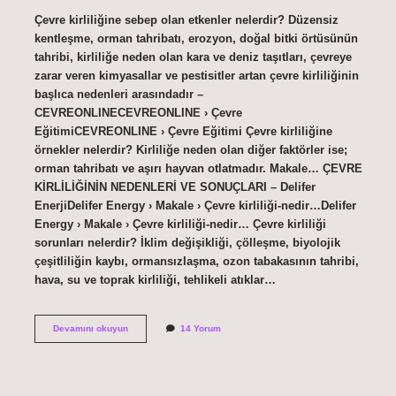
Çevre kirliliğine sebep olan etkenler nelerdir? Düzensiz
kentleşme, orman tahribatı, erozyon, doğal bitki örtüsünün
tahribi, kirliliğe neden olan kara ve deniz taşıtları, çevreye
zarar veren kimyasallar ve pestisitler artan çevre kirliliğinin
başlıca nedenleri arasındadır –
CEVREONLINECEVREONLINE › Çevre
EğitimiCEVREONLINE › Çevre Eğitimi Çevre kirliliğine
örnekler nelerdir? Kirliliğe neden olan diğer faktörler ise;
orman tahribatı ve aşırı hayvan otlatmadır. Makale… ÇEVRE
KİRLİLİĞİNİN NEDENLERİ VE SONUÇLARI – Delifer
EnerjiDelifer Energy › Makale › Çevre kirliliği-nedir…Delifer
Energy › Makale › Çevre kirliliği-nedir… Çevre kirliliği
sorunları nelerdir? İklim değişikliği, çölleşme, biyolojik
çeşitliliğin kaybı, ormansızlaşma, ozon tabakasının tahribi,
hava, su ve toprak kirliliği, tehlikeli atıklar…
Çevre
Devamını okuyun
14 Yorum
Kirliliğine
Neden
Olan
Etkenler
Nelerdir