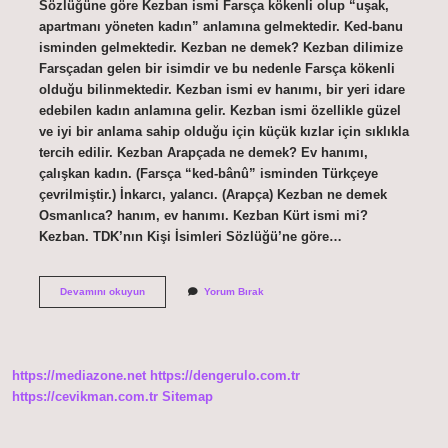
Sözlüğüne göre Kezban ismi Farsça kökenli olup “uşak,
apartmanı yöneten kadın” anlamına gelmektedir. Ked-banu
isminden gelmektedir. Kezban ne demek? Kezban dilimize
Farsçadan gelen bir isimdir ve bu nedenle Farsça kökenli
olduğu bilinmektedir. Kezban ismi ev hanımı, bir yeri idare
edebilen kadın anlamına gelir. Kezban ismi özellikle güzel
ve iyi bir anlama sahip olduğu için küçük kızlar için sıklıkla
tercih edilir. Kezban Arapçada ne demek? Ev hanımı,
çalışkan kadın. (Farsça “ked-bânû” isminden Türkçeye
çevrilmiştir.) İnkarcı, yalancı. (Arapça) Kezban ne demek
Osmanlıca? hanım, ev hanımı. Kezban Kürt ismi mi?
Kezban. TDK’nın Kişi İsimleri Sözlüğü’ne göre…
Kezban
Devamını okuyun
Yorum Bırak
Ne
Demek
Farsca
https://mediazone.net
https://dengerulo.com.tr
https://cevikman.com.tr
Sitemap