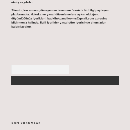
etmiş sayılırlar.
Sitemiz, kar amacı gütmeyen ve tamamen ücretsiz bir bilgi paylaşım
platformudur. Hukuka ve yasal düzenlemelere aykırı olduğunu
düşündüğünüz içerikleri,
backlinkpanelicomtr@gmail.com
adresine
bildirmeniz halinde, ilgili içerikler yasal süre içerisinde sitemizden
kaldırılacaktır.
Arama
SON YORUMLAR