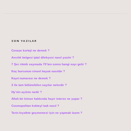
SIDEBAR
SON YAZILAR
Cenaze korteji ne demek ?
Avcılık belgesi iptal dilekçesi nasıl yazılır ?
7 Şer ritmik saymada 70’ten sonra hangi sayı gelir ?
Koç burcunun cinsel hayatı nasıldır ?
Kayıt numarası ne demek ?
3 ile tam bölünebilen sayılar nelerdir ?
Hy’nin açılımı nedir ?
Allah bir kimse hakkında hayır isterse ne yapar ?
Cosmopolitan kokteyl tadı nasıl ?
Terin kıyafete geçmemesi için ne yapmak lazım ?