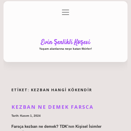
menüyü
Anasayfa
Gizlilik Politikası
Yasal Uyarı
aç
Hakkımızda
Evin Şenlikli Köşesi
Yaşam alanlarına neşe katan fikirler!
ETIKET:
KEZBAN HANGI KÖKENDIR
KEZBAN NE DEMEK FARSCA
Tarih: Kasım 1, 2024
Farsça kezban ne demek? TDK’nın Kişisel İsimler