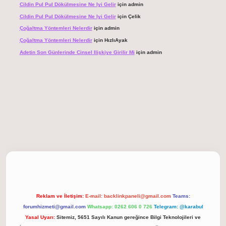
Cildin Pul Pul Dökülmesine Ne Iyi Gelir
için
admin
Cildin Pul Pul Dökülmesine Ne Iyi Gelir
için
Çelik
Çoğaltma Yöntemleri Nelerdir
için
admin
Çoğaltma Yöntemleri Nelerdir
için
HızlıAyak
Adetin Son Günlerinde Cinsel Ilişkiye Girilir Mi
için
admin
 giriş
Reklam ve İletişim:
E-mail:
backlinkpaneli@gmail.com
Teams:
forumhizmeti@gmail.com
Whatsapp: 0262 606 0 726
Telegram: @karabul
Yasal Uyarı:
Sitemiz, 5651 Sayılı Kanun gereğince Bilgi Teknolojileri ve