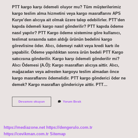
PTT kargo karşı ödemeli oluyor mu? Tüm müşterilerimiz
kargo teslim alma hizmetini veya kargo masraflarını APS
Kurye’den alıcıya ait olmak üzere talep edebilirler. PTT’den
kapıda ödemeli kargo nasıl gönderilir? PTT kapıda ödeme
nasıl yapılır? PTT Kargo ödeme sistemine göre kullanıcı,
teslimat sırasında satın aldığı ürünün bedelini kargo
görevlisine öder. Alıcı, ödemeyi nakit veya kredi kartı ile
yapabilir. Ödeme yapıldıktan sonra ürün bedeli PTT Kargo
satıcısına gönderilir. Kargo karşı ödemeli gönderilir mi?
Alıcı Ödemesi (A.Ö): Kargo masrafları alıcıya aittir. Alıcı,
mağazadan veya adresten kargoyu teslim almadan önce
kargo masraflarını ödemelidir. PTT kargo gönderici öder ne
demek? Kargo masrafları göndericiye aittir. PTT…
Ptt
Devamını okuyun
Yorum Bırak
Karşı
Ödemeli
Kargo
Gönderiyor
Mu
https://mediazone.net
https://dengerulo.com.tr
https://cevikman.com.tr
Sitemap