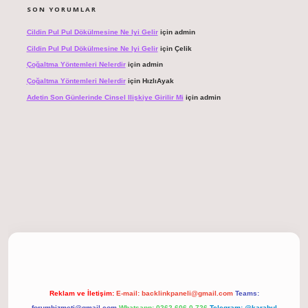
SON YORUMLAR
Cildin Pul Pul Dökülmesine Ne Iyi Gelir
için
admin
Cildin Pul Pul Dökülmesine Ne Iyi Gelir
için
Çelik
Çoğaltma Yöntemleri Nelerdir
için
admin
Çoğaltma Yöntemleri Nelerdir
için
HızlıAyak
Adetin Son Günlerinde Cinsel Ilişkiye Girilir Mi
için
admin
bet giriş
Reklam ve İletişim:
E-mail:
backlinkpaneli@gmail.com
Teams:
forumhizmeti@gmail.com
Whatsapp: 0262 606 0 726
Telegram: @karabul