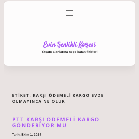
menüyü
Anasayfa
Gizlilik Politikası
Yasal Uyarı
aç
Hakkımızda
Evin Şenlikli Köşesi
Yaşam alanlarına neşe katan fikirler!
ETIKET:
KARŞI ÖDEMELI KARGO EVDE
OLMAYINCA NE OLUR
PTT KARŞI ÖDEMELI KARGO
GÖNDERIYOR MU
Tarih: Ekim 1, 2024