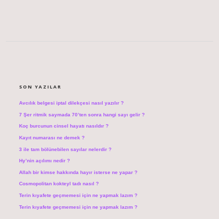
SIDEBAR
SON YAZILAR
Avcılık belgesi iptal dilekçesi nasıl yazılır ?
7 Şer ritmik saymada 70’ten sonra hangi sayı gelir ?
Koç burcunun cinsel hayatı nasıldır ?
Kayıt numarası ne demek ?
3 ile tam bölünebilen sayılar nelerdir ?
Hy’nin açılımı nedir ?
Allah bir kimse hakkında hayır isterse ne yapar ?
Cosmopolitan kokteyl tadı nasıl ?
Terin kıyafete geçmemesi için ne yapmak lazım ?
Terin kıyafete geçmemesi için ne yapmak lazım ?