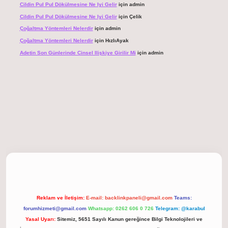
Cildin Pul Pul Dökülmesine Ne Iyi Gelir
için
admin
Cildin Pul Pul Dökülmesine Ne Iyi Gelir
için
Çelik
Çoğaltma Yöntemleri Nelerdir
için
admin
Çoğaltma Yöntemleri Nelerdir
için
HızlıAyak
Adetin Son Günlerinde Cinsel Ilişkiye Girilir Mi
için
admin
giriş
Reklam ve İletişim:
E-mail:
backlinkpaneli@gmail.com
Teams:
forumhizmeti@gmail.com
Whatsapp: 0262 606 0 726
Telegram: @karabul
Yasal Uyarı:
Sitemiz, 5651 Sayılı Kanun gereğince Bilgi Teknolojileri ve