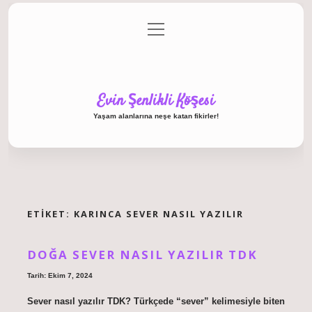
menüyü
Anasayfa
Gizlilik Politikası
Yasal Uyarı
aç
Hakkımızda
Evin Şenlikli Köşesi
Yaşam alanlarına neşe katan fikirler!
ETIKET:
KARINCA SEVER NASIL YAZILIR
DOĞA SEVER NASIL YAZILIR TDK
Tarih: Ekim 7, 2024
Sever nasıl yazılır TDK? Türkçede “sever” kelimesiyle biten