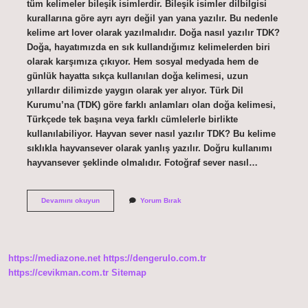
tüm kelimeler bileşik isimlerdir. Bileşik isimler dilbilgisi
kurallarına göre ayrı ayrı değil yan yana yazılır. Bu nedenle
kelime art lover olarak yazılmalıdır. Doğa nasıl yazılır TDK?
Doğa, hayatımızda en sık kullandığımız kelimelerden biri
olarak karşımıza çıkıyor. Hem sosyal medyada hem de
günlük hayatta sıkça kullanılan doğa kelimesi, uzun
yıllardır dilimizde yaygın olarak yer alıyor. Türk Dil
Kurumu’na (TDK) göre farklı anlamları olan doğa kelimesi,
Türkçede tek başına veya farklı cümlelerle birlikte
kullanılabiliyor. Hayvan sever nasıl yazılır TDK? Bu kelime
sıklıkla hayvansever olarak yanlış yazılır. Doğru kullanımı
hayvansever şeklinde olmalıdır. Fotoğraf sever nasıl…
Doğa
Devamını okuyun
Yorum Bırak
Sever
Nasıl
Yazılır
Tdk
https://mediazone.net
https://dengerulo.com.tr
https://cevikman.com.tr
Sitemap