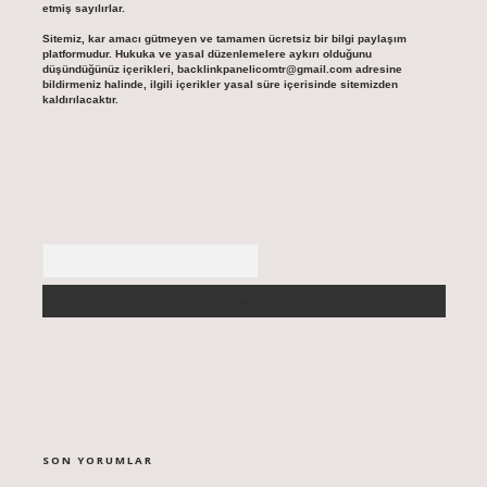
etmiş sayılırlar.
Sitemiz, kar amacı gütmeyen ve tamamen ücretsiz bir bilgi paylaşım
platformudur. Hukuka ve yasal düzenlemelere aykırı olduğunu
düşündüğünüz içerikleri,
backlinkpanelicomtr@gmail.com
adresine
bildirmeniz halinde, ilgili içerikler yasal süre içerisinde sitemizden
kaldırılacaktır.
Arama
SON YORUMLAR