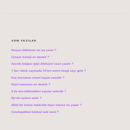
SIDEBAR
SON YAZILAR
Kurşun döktürme ne işe yarar ?
Cenaze korteji ne demek ?
Avcılık belgesi iptal dilekçesi nasıl yazılır ?
7 Şer ritmik saymada 70’ten sonra hangi sayı gelir ?
Koç burcunun cinsel hayatı nasıldır ?
Kayıt numarası ne demek ?
3 ile tam bölünebilen sayılar nelerdir ?
Hy’nin açılımı nedir ?
Allah bir kimse hakkında hayır isterse ne yapar ?
Cosmopolitan kokteyl tadı nasıl ?