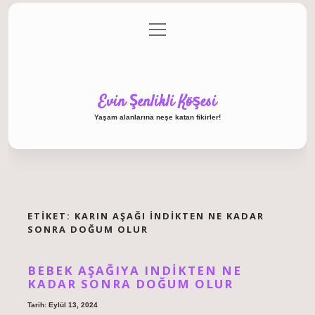
menüyü
Anasayfa
Gizlilik Politikası
Yasal Uyarı
aç
Hakkımızda
Evin Şenlikli Köşesi
Yaşam alanlarına neşe katan fikirler!
ETIKET:
KARIN AŞAĞI INDIKTEN NE KADAR
SONRA DOĞUM OLUR
BEBEK AŞAĞIYA INDIKTEN NE
KADAR SONRA DOĞUM OLUR
Tarih: Eylül 13, 2024