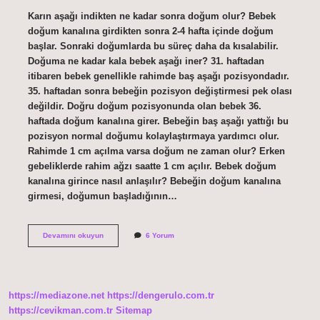
Karın aşağı indikten ne kadar sonra doğum olur? Bebek
doğum kanalına girdikten sonra 2-4 hafta içinde doğum
başlar. Sonraki doğumlarda bu süreç daha da kısalabilir.
Doğuma ne kadar kala bebek aşağı iner? 31. haftadan
itibaren bebek genellikle rahimde baş aşağı pozisyondadır.
35. haftadan sonra bebeğin pozisyon değiştirmesi pek olası
değildir. Doğru doğum pozisyonunda olan bebek 36.
haftada doğum kanalına girer. Bebeğin baş aşağı yattığı bu
pozisyon normal doğumu kolaylaştırmaya yardımcı olur.
Rahimde 1 cm açılma varsa doğum ne zaman olur? Erken
gebeliklerde rahim ağzı saatte 1 cm açılır. Bebek doğum
kanalına girince nasıl anlaşılır? Bebeğin doğum kanalına
girmesi, doğumun başladığının…
Bebek
Devamını okuyun
6 Yorum
Aşağıya
Indikten
Ne
Kadar
Sonra
https://mediazone.net
https://dengerulo.com.tr
Doğum
Olur
https://cevikman.com.tr
Sitemap