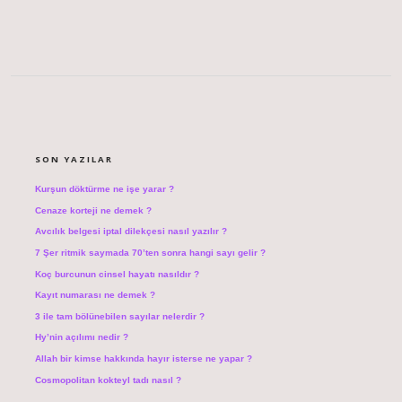
SIDEBAR
SON YAZILAR
Kurşun döktürme ne işe yarar ?
Cenaze korteji ne demek ?
Avcılık belgesi iptal dilekçesi nasıl yazılır ?
7 Şer ritmik saymada 70’ten sonra hangi sayı gelir ?
Koç burcunun cinsel hayatı nasıldır ?
Kayıt numarası ne demek ?
3 ile tam bölünebilen sayılar nelerdir ?
Hy’nin açılımı nedir ?
Allah bir kimse hakkında hayır isterse ne yapar ?
Cosmopolitan kokteyl tadı nasıl ?