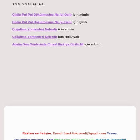
SON YORUMLAR
Cildin Pul Pul Dökülmesine Ne Iyi Gelir
için
admin
Cildin Pul Pul Dökülmesine Ne Iyi Gelir
için
Çelik
Çoğaltma Yöntemleri Nelerdir
için
admin
Çoğaltma Yöntemleri Nelerdir
için
HızlıAyak
Adetin Son Günlerinde Cinsel Ilişkiye Girilir Mi
için
admin
giriş
Reklam ve İletişim:
E-mail:
backlinkpaneli@gmail.com
Teams:
forumhizmeti@gmail.com
Whatsapp: 0262 606 0 726
Telegram: @karabul