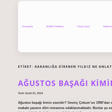
Anasayfa
Gizlilik Politikası
Yasal Uyarı
Hakkım
ETIKET:
KARANLIĞA DIRENEN YILDIZ NE ANLA
AĞUSTOS BAŞAĞI KIMI
Tarih: Eylül 22, 2024
Ağustos başağı kimin eseridir? Sevinç Çokum’un 1990’dan son
makale yazarın dört romanına odaklanmaktadır. Bunlar şu eser