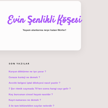
Evin Şenlikli Köşesi
Yaşam alanlarına neşe katan fikirler!
SIDEBAR
hiltonbet giriş
SON YAZILAR
Kurşun döktürme ne işe yarar ?
Cenaze korteji ne demek ?
Avcılık belgesi iptal dilekçesi nasıl yazılır ?
7 Şer ritmik saymada 70’ten sonra hangi sayı gelir ?
Koç burcunun cinsel hayatı nasıldır ?
Kayıt numarası ne demek ?
3 ile tam bölünebilen sayılar nelerdir ?