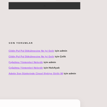
SON YORUMLAR
Cildin Pul Pul Dökülmesine Ne Iyi Gelir
için
admin
Cildin Pul Pul Dökülmesine Ne Iyi Gelir
için
Çelik
Çoğaltma Yöntemleri Nelerdir
için
admin
Çoğaltma Yöntemleri Nelerdir
için
HızlıAyak
Adetin Son Günlerinde Cinsel Ilişkiye Girilir Mi
için
admin