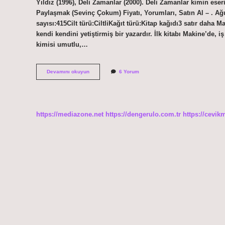
Yıldız (1996), Deli Zamanlar (2000). Deli Zamanlar kimin es
Paylaşmak (Sevinç Çokum) Fiyatı, Yorumları, Satın Al – . Ağ
sayısı:415Cilt türü:CiltliKağıt türü:Kitap kağıdı3 satır dah
kendi kendini yetiştirmiş bir yazardır. İlk kitabı Makine’de, 
kimisi umutlu,…
Ağustos
Devamını okuyun
6 Yorum
Başağı
Kimin
Eseri
https://mediazone.net
https://dengerulo.com.tr
https://cevik