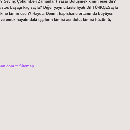
eri? Sevinç ÇokumDeli Zamanlar / Yazar Bölüşmek kimin eseridir?
ustos başağı kaç sayfa? Diğer yayıncıListe fiyatı:Dil:TÜRKÇESayfa
a Makine kimin eseri? Haydar Demir, hapishane ortamında büyüyen,
iş ve emek hayatındaki işçilerin kimisi acı dolu, kimisi hüzünlü,
man.com.tr
Sitemap