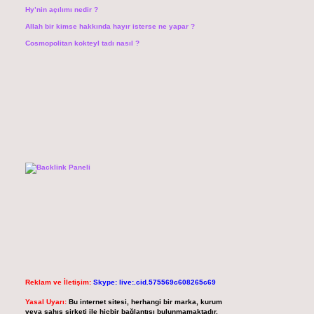
Hy’nin açılımı nedir ?
Allah bir kimse hakkında hayır isterse ne yapar ?
Cosmopolitan kokteyl tadı nasıl ?
Reklam ve İletişim:
Skype: live:.cid.575569c608265c69
Yasal Uyarı:
Bu internet sitesi, herhangi bir marka, kurum
veya şahıs şirketi ile hiçbir bağlantısı bulunmamaktadır.