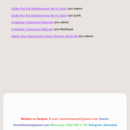
Cildin Pul Pul Dökülmesine Ne Iyi Gelir
için
admin
Cildin Pul Pul Dökülmesine Ne Iyi Gelir
için
Çelik
Çoğaltma Yöntemleri Nelerdir
için
admin
Çoğaltma Yöntemleri Nelerdir
için
HızlıAyak
Adetin Son Günlerinde Cinsel Ilişkiye Girilir Mi
için
admin
giriş
Reklam ve İletişim:
E-mail:
backlinkpaneli@gmail.com
Teams:
forumhizmeti@gmail.com
Whatsapp: 0262 606 0 726
Telegram: @karabul