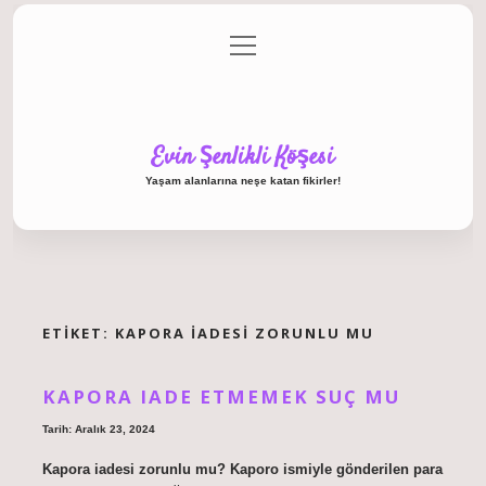
menüyü
Anasayfa
Gizlilik Politikası
Yasal Uyarı
aç
Hakkımızda
Evin Şenlikli Köşesi
Yaşam alanlarına neşe katan fikirler!
ETIKET:
KAPORA IADESI ZORUNLU MU
KAPORA IADE ETMEMEK SUÇ MU
Tarih: Aralık 23, 2024
Kapora iadesi zorunlu mu? Kaporo ismiyle gönderilen para