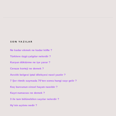
SIDEBAR
SON YAZILAR
Ne kadar ekmek ne kadar köfte ?
Türklere özgü çalgılar nelerdir ?
Kurşun döktürme ne işe yarar ?
Cenaze korteji ne demek ?
Avcılık belgesi iptal dilekçesi nasıl yazılır ?
7 Şer ritmik saymada 70’ten sonra hangi sayı gelir ?
Koç burcunun cinsel hayatı nasıldır ?
Kayıt numarası ne demek ?
3 ile tam bölünebilen sayılar nelerdir ?
Hy’nin açılımı nedir ?