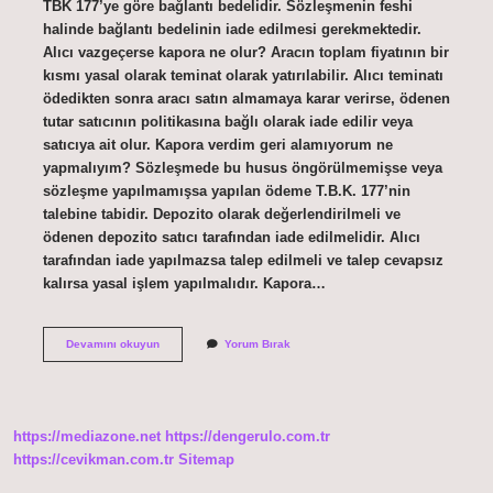
TBK 177’ye göre bağlantı bedelidir. Sözleşmenin feshi
halinde bağlantı bedelinin iade edilmesi gerekmektedir.
Alıcı vazgeçerse kapora ne olur? Aracın toplam fiyatının bir
kısmı yasal olarak teminat olarak yatırılabilir. Alıcı teminatı
ödedikten sonra aracı satın almamaya karar verirse, ödenen
tutar satıcının politikasına bağlı olarak iade edilir veya
satıcıya ait olur. Kapora verdim geri alamıyorum ne
yapmalıyım? Sözleşmede bu husus öngörülmemişse veya
sözleşme yapılmamışsa yapılan ödeme T.B.K. 177’nin
talebine tabidir. Depozito olarak değerlendirilmeli ve
ödenen depozito satıcı tarafından iade edilmelidir. Alıcı
tarafından iade yapılmazsa talep edilmeli ve talep cevapsız
kalırsa yasal işlem yapılmalıdır. Kapora…
Kapora
Devamını okuyun
Yorum Bırak
Iade
Etmemek
Suç
Mu
https://mediazone.net
https://dengerulo.com.tr
https://cevikman.com.tr
Sitemap