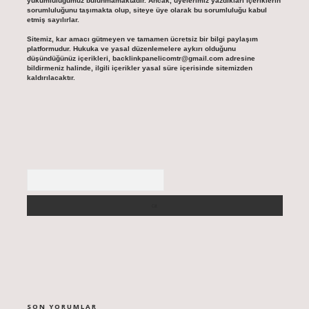
yükümlülüğümüz bulunmamaktadır. Ancak, üyelerimiz yazdıkları içeriklerin
sorumluluğunu taşımakta olup, siteye üye olarak bu sorumluluğu kabul
etmiş sayılırlar.
Sitemiz, kar amacı gütmeyen ve tamamen ücretsiz bir bilgi paylaşım
platformudur. Hukuka ve yasal düzenlemelere aykırı olduğunu
düşündüğünüz içerikleri,
backlinkpanelicomtr@gmail.com
adresine
bildirmeniz halinde, ilgili içerikler yasal süre içerisinde sitemizden
kaldırılacaktır.
Arama
SON YORUMLAR