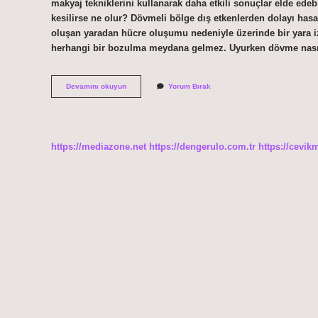
makyaj tekniklerini kullanarak daha etkili sonuçlar elde ede
kesilirse ne olur? Dövmeli bölge dış etkenlerden dolayı has
oluşan yaradan hücre oluşumu nedeniyle üzerinde bir yara i
herhangi bir bozulma meydana gelmez. Uyurken dövme nasıl
Dövmenin
Devamını okuyun
Yorum Bırak
Üstü
Kapatılır
Mı
https://mediazone.net
https://dengerulo.com.tr
https://cevik