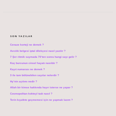
SIDEBAR
SON YAZILAR
Cenaze korteji ne demek ?
Avcılık belgesi iptal dilekçesi nasıl yazılır ?
7 Şer ritmik saymada 70’ten sonra hangi sayı gelir ?
Koç burcunun cinsel hayatı nasıldır ?
Kayıt numarası ne demek ?
3 ile tam bölünebilen sayılar nelerdir ?
Hy’nin açılımı nedir ?
Allah bir kimse hakkında hayır isterse ne yapar ?
Cosmopolitan kokteyl tadı nasıl ?
Terin kıyafete geçmemesi için ne yapmak lazım ?