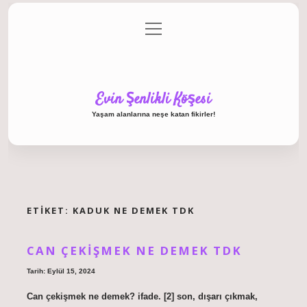
menüyü
Anasayfa
Gizlilik Politikası
Yasal Uyarı
aç
Hakkımızda
Evin Şenlikli Köşesi
Yaşam alanlarına neşe katan fikirler!
ETIKET:
KADUK NE DEMEK TDK
CAN ÇEKIŞMEK NE DEMEK TDK
Tarih: Eylül 15, 2024
Can çekişmek ne demek? ifade. [2] son, dışarı çıkmak,