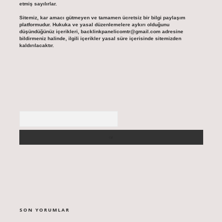
etmiş sayılırlar.
Sitemiz, kar amacı gütmeyen ve tamamen ücretsiz bir bilgi paylaşım
platformudur. Hukuka ve yasal düzenlemelere aykırı olduğunu
düşündüğünüz içerikleri,
backlinkpanelicomtr@gmail.com
adresine
bildirmeniz halinde, ilgili içerikler yasal süre içerisinde sitemizden
kaldırılacaktır.
Arama
SON YORUMLAR