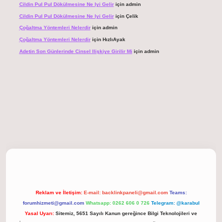
Cildin Pul Pul Dökülmesine Ne Iyi Gelir
için
admin
Cildin Pul Pul Dökülmesine Ne Iyi Gelir
için
Çelik
Çoğaltma Yöntemleri Nelerdir
için
admin
Çoğaltma Yöntemleri Nelerdir
için
HızlıAyak
Adetin Son Günlerinde Cinsel Ilişkiye Girilir Mi
için
admin
giriş
Reklam ve İletişim:
E-mail:
backlinkpaneli@gmail.com
Teams:
forumhizmeti@gmail.com
Whatsapp: 0262 606 0 726
Telegram: @karabul
Yasal Uyarı:
Sitemiz, 5651 Sayılı Kanun gereğince Bilgi Teknolojileri ve