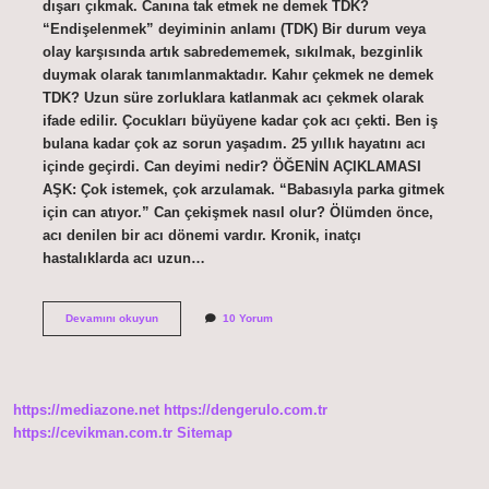
dışarı çıkmak. Canına tak etmek ne demek TDK?
“Endişelenmek” deyiminin anlamı (TDK) Bir durum veya
olay karşısında artık sabredememek, sıkılmak, bezginlik
duymak olarak tanımlanmaktadır. Kahır çekmek ne demek
TDK? Uzun süre zorluklara katlanmak acı çekmek olarak
ifade edilir. Çocukları büyüyene kadar çok acı çekti. Ben iş
bulana kadar çok az sorun yaşadım. 25 yıllık hayatını acı
içinde geçirdi. Can deyimi nedir? ÖĞENİN AÇIKLAMASI
AŞK: Çok istemek, çok arzulamak. “Babasıyla parka gitmek
için can atıyor.” Can çekişmek nasıl olur? Ölümden önce,
acı denilen bir acı dönemi vardır. Kronik, inatçı
hastalıklarda acı uzun…
Can
Devamını okuyun
10 Yorum
Çekişmek
Ne
Demek
Tdk
https://mediazone.net
https://dengerulo.com.tr
https://cevikman.com.tr
Sitemap