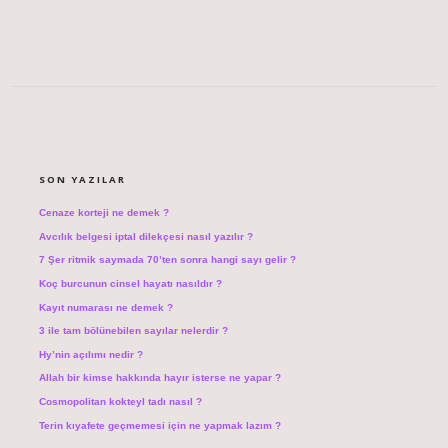
SIDEBAR
SON YAZILAR
Cenaze korteji ne demek ?
Avcılık belgesi iptal dilekçesi nasıl yazılır ?
7 Şer ritmik saymada 70’ten sonra hangi sayı gelir ?
Koç burcunun cinsel hayatı nasıldır ?
Kayıt numarası ne demek ?
3 ile tam bölünebilen sayılar nelerdir ?
Hy’nin açılımı nedir ?
Allah bir kimse hakkında hayır isterse ne yapar ?
Cosmopolitan kokteyl tadı nasıl ?
Terin kıyafete geçmemesi için ne yapmak lazım ?