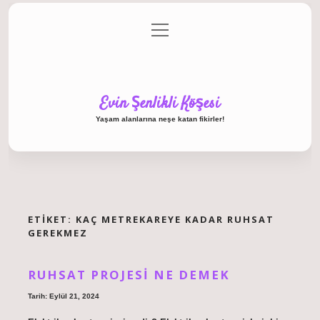
menüyü
Anasayfa
Gizlilik Politikası
Yasal Uyarı
aç
Hakkımızda
Evin Şenlikli Köşesi
Yaşam alanlarına neşe katan fikirler!
ETIKET:
KAÇ METREKAREYE KADAR RUHSAT
GEREKMEZ
RUHSAT PROJESI NE DEMEK
Tarih: Eylül 21, 2024