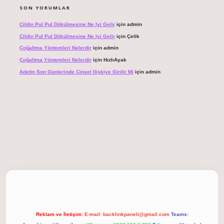
SON YORUMLAR
Cildin Pul Pul Dökülmesine Ne Iyi Gelir
için
admin
Cildin Pul Pul Dökülmesine Ne Iyi Gelir
için
Çelik
Çoğaltma Yöntemleri Nelerdir
için
admin
Çoğaltma Yöntemleri Nelerdir
için
HızlıAyak
Adetin Son Günlerinde Cinsel Ilişkiye Girilir Mi
için
admin
 giriş
Reklam ve İletişim:
E-mail:
backlinkpaneli@gmail.com
Teams: