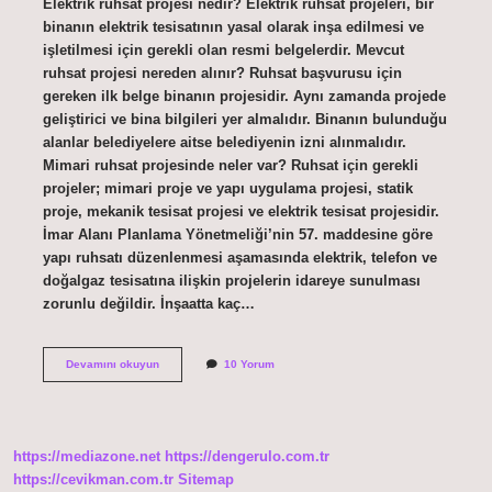
Elektrik ruhsat projesi nedir? Elektrik ruhsat projeleri, bir
binanın elektrik tesisatının yasal olarak inşa edilmesi ve
işletilmesi için gerekli olan resmi belgelerdir. Mevcut
ruhsat projesi nereden alınır? Ruhsat başvurusu için
gereken ilk belge binanın projesidir. Aynı zamanda projede
geliştirici ve bina bilgileri yer almalıdır. Binanın bulunduğu
alanlar belediyelere aitse belediyenin izni alınmalıdır.
Mimari ruhsat projesinde neler var? Ruhsat için gerekli
projeler; mimari proje ve yapı uygulama projesi, statik
proje, mekanik tesisat projesi ve elektrik tesisat projesidir.
İmar Alanı Planlama Yönetmeliği’nin 57. maddesine göre
yapı ruhsatı düzenlenmesi aşamasında elektrik, telefon ve
doğalgaz tesisatına ilişkin projelerin idareye sunulması
zorunlu değildir. İnşaatta kaç…
Ruhsat
Devamını okuyun
10 Yorum
Projesi
Ne
Demek
https://mediazone.net
https://dengerulo.com.tr
https://cevikman.com.tr
Sitemap