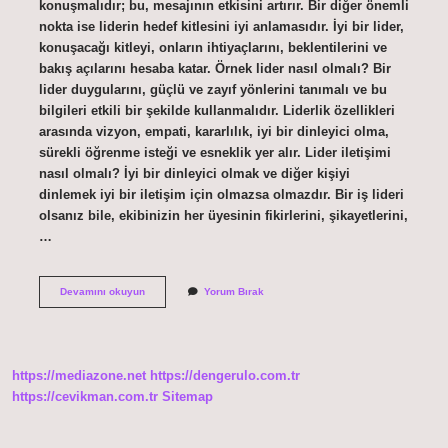
konuşmalıdır; bu, mesajının etkisini artırır. Bir diğer önemli
nokta ise liderin hedef kitlesini iyi anlamasıdır. İyi bir lider,
konuşacağı kitleyi, onların ihtiyaçlarını, beklentilerini ve
bakış açılarını hesaba katar. Örnek lider nasıl olmalı? Bir
lider duygularını, güçlü ve zayıf yönlerini tanımalı ve bu
bilgileri etkili bir şekilde kullanmalıdır. Liderlik özellikleri
arasında vizyon, empati, kararlılık, iyi bir dinleyici olma,
sürekli öğrenme isteği ve esneklik yer alır. Lider iletişimi
nasıl olmalı? İyi bir dinleyici olmak ve diğer kişiyi
dinlemek iyi bir iletişim için olmazsa olmazdır. Bir iş lideri
olsanız bile, ekibinizin her üyesinin fikirlerini, şikayetlerini,
…
Bir
Devamını okuyun
Yorum Bırak
Lider
Nasıl
Konuşmalı
https://mediazone.net
https://dengerulo.com.tr
https://cevikman.com.tr
Sitemap