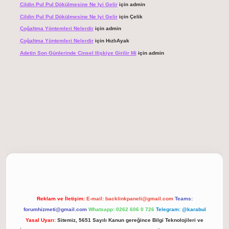
Cildin Pul Pul Dökülmesine Ne Iyi Gelir
için
admin
Cildin Pul Pul Dökülmesine Ne Iyi Gelir
için
Çelik
Çoğaltma Yöntemleri Nelerdir
için
admin
Çoğaltma Yöntemleri Nelerdir
için
HızlıAyak
Adetin Son Günlerinde Cinsel Ilişkiye Girilir Mi
için
admin
giriş
Reklam ve İletişim:
E-mail:
backlinkpaneli@gmail.com
Teams:
forumhizmeti@gmail.com
Whatsapp: 0262 606 0 726
Telegram: @karabul
Yasal Uyarı:
Sitemiz, 5651 Sayılı Kanun gereğince Bilgi Teknolojileri ve