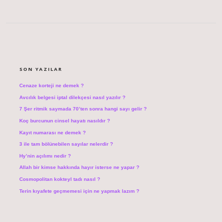
SIDEBAR
SON YAZILAR
Cenaze korteji ne demek ?
Avcılık belgesi iptal dilekçesi nasıl yazılır ?
7 Şer ritmik saymada 70’ten sonra hangi sayı gelir ?
Koç burcunun cinsel hayatı nasıldır ?
Kayıt numarası ne demek ?
3 ile tam bölünebilen sayılar nelerdir ?
Hy’nin açılımı nedir ?
Allah bir kimse hakkında hayır isterse ne yapar ?
Cosmopolitan kokteyl tadı nasıl ?
Terin kıyafete geçmemesi için ne yapmak lazım ?