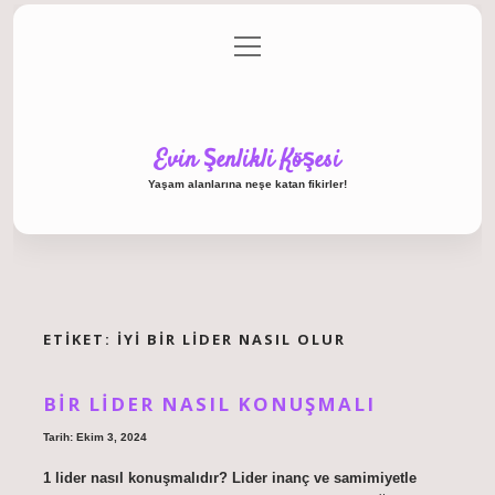
menüyü
Anasayfa
Gizlilik Politikası
Yasal Uyarı
aç
Hakkımızda
Evin Şenlikli Köşesi
Yaşam alanlarına neşe katan fikirler!
ETIKET:
İYI BIR LIDER NASIL OLUR
BIR LIDER NASIL KONUŞMALI
Tarih: Ekim 3, 2024
1 lider nasıl konuşmalıdır? Lider inanç ve samimiyetle