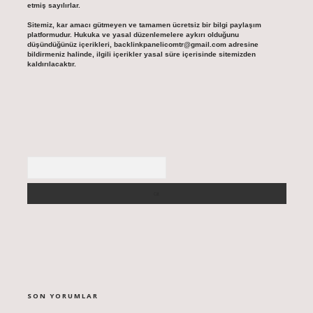
etmiş sayılırlar.
Sitemiz, kar amacı gütmeyen ve tamamen ücretsiz bir bilgi paylaşım
platformudur. Hukuka ve yasal düzenlemelere aykırı olduğunu
düşündüğünüz içerikleri,
backlinkpanelicomtr@gmail.com
adresine
bildirmeniz halinde, ilgili içerikler yasal süre içerisinde sitemizden
kaldırılacaktır.
Arama
SON YORUMLAR