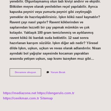
yenebilir. Olgunlaşmamış otun tadı kiviyi andırır ve ekşidir.
Bitkiden meyve olarak yenilebilen reçel yapılabilir. Ayrıca
kapuska peyniri veya yumurta peyniri gibi zeytinyağlı
yemekler de hazırlayabilirsiniz. Işkın kökü nasıl kaynatılır?
Ravent çayı nasıl yapılır? Ravent köklerinden ve
saplarından lezzetli bir çay yapmak mümkün ve çok
kolaydır. Yaklaşık 100 gram temizlenmiş ve ayıklanmış
ravent kökü iki bardak suda bekletilir. 12 saat sonra
hazırlanan karışım süzülür. Işkın diğer adı nedir? Yöresel
dilde Işkın, uşkun, uçkun ve revas olarak adlandırılır. Nisan
ayındaki bol yağışlar sayesinde kocaman yaprakları
arasında yetişen uşkun, sap kısmı tazeyken muz gibi…
Işgın
Devamını okuyun
Yorum Bırak
Otu
Nasil
Pisirilir
https://mediazone.net
https://dengerulo.com.tr
https://cevikman.com.tr
Sitemap