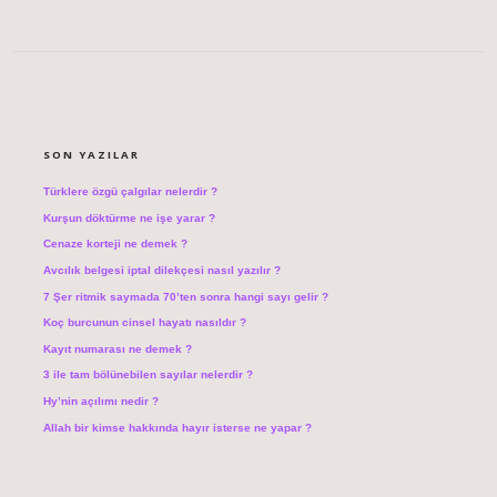
SIDEBAR
SON YAZILAR
Türklere özgü çalgılar nelerdir ?
Kurşun döktürme ne işe yarar ?
Cenaze korteji ne demek ?
Avcılık belgesi iptal dilekçesi nasıl yazılır ?
7 Şer ritmik saymada 70’ten sonra hangi sayı gelir ?
Koç burcunun cinsel hayatı nasıldır ?
Kayıt numarası ne demek ?
3 ile tam bölünebilen sayılar nelerdir ?
Hy’nin açılımı nedir ?
Allah bir kimse hakkında hayır isterse ne yapar ?