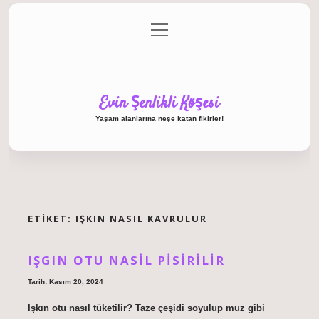
menüyü
Anasayfa
Gizlilik Politikası
Yasal Uyarı
aç
Hakkımızda
Evin Şenlikli Köşesi
Yaşam alanlarına neşe katan fikirler!
ETIKET:
IŞKIN NASIL KAVRULUR
IŞGIN OTU NASIL PISIRILIR
Tarih: Kasım 20, 2024
Işkın otu nasıl tüketilir? Taze çeşidi soyulup muz gibi