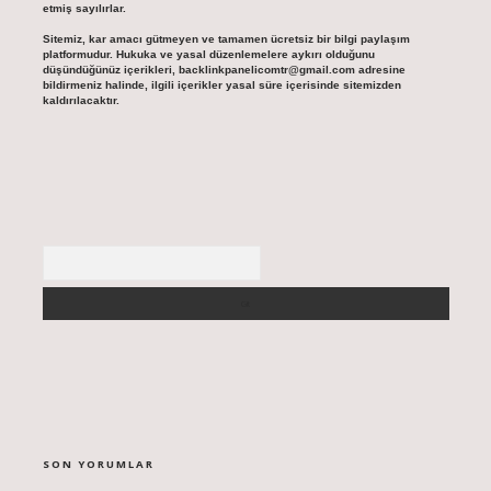
etmiş sayılırlar.
Sitemiz, kar amacı gütmeyen ve tamamen ücretsiz bir bilgi paylaşım
platformudur. Hukuka ve yasal düzenlemelere aykırı olduğunu
düşündüğünüz içerikleri,
backlinkpanelicomtr@gmail.com
adresine
bildirmeniz halinde, ilgili içerikler yasal süre içerisinde sitemizden
kaldırılacaktır.
Arama
SON YORUMLAR