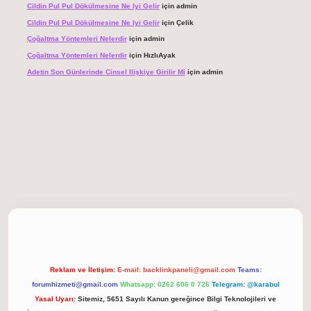
Cildin Pul Pul Dökülmesine Ne Iyi Gelir
için
admin
Cildin Pul Pul Dökülmesine Ne Iyi Gelir
için
Çelik
Çoğaltma Yöntemleri Nelerdir
için
admin
Çoğaltma Yöntemleri Nelerdir
için
HızlıAyak
Adetin Son Günlerinde Cinsel Ilişkiye Girilir Mi
için
admin
 giriş
Reklam ve İletişim:
E-mail:
backlinkpaneli@gmail.com
Teams:
forumhizmeti@gmail.com
Whatsapp: 0262 606 0 726
Telegram: @karabul
Yasal Uyarı:
Sitemiz, 5651 Sayılı Kanun gereğince Bilgi Teknolojileri ve