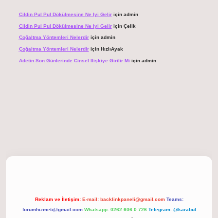
Cildin Pul Pul Dökülmesine Ne Iyi Gelir
için
admin
Cildin Pul Pul Dökülmesine Ne Iyi Gelir
için
Çelik
Çoğaltma Yöntemleri Nelerdir
için
admin
Çoğaltma Yöntemleri Nelerdir
için
HızlıAyak
Adetin Son Günlerinde Cinsel Ilişkiye Girilir Mi
için
admin
 giriş
Reklam ve İletişim:
E-mail:
backlinkpaneli@gmail.com
Teams:
forumhizmeti@gmail.com
Whatsapp: 0262 606 0 726
Telegram: @karabul