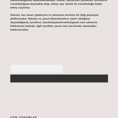
yükümlülüğümüz bulunmamaktadır. Ancak, üyelerimiz yazdıkları içeriklerin
sorumluluğunu taşımakta olup, siteye üye olarak bu sorumluluğu kabul
etmiş sayılırlar.
Sitemiz, kar amacı gütmeyen ve tamamen ücretsiz bir bilgi paylaşım
platformudur. Hukuka ve yasal düzenlemelere aykırı olduğunu
düşündüğünüz içerikleri,
backlinkpanelicomtr@gmail.com
adresine
bildirmeniz halinde, ilgili içerikler yasal süre içerisinde sitemizden
kaldırılacaktır.
Arama
SON YORUMLAR