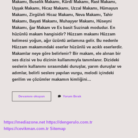
Makamı, Buselik Makamı, Kürdî Makamı, Rast Makamı,
Uşşak Makamı, Hicaz Makamı, Uzzal Makamı, Hümayun
Makamı, Zirgüleli Hicaz Makamı, Neva Makamı, Tahir
Makamı, Bayati Makamı, Muhayyer Makamı, Hüseyni
Makamı, ğar Makam ve Es basit Suzinak modudur. En
hüzünlü makam hangisidir? Hüzzam makamı Hüzzam
kelimesi yoğun, ağır üzüntü anlamına gelir. Bu nedenle
Hüzzam makamındaki eserler hüzünlü ve acıklı eserlerdir.
Makamlar neye göre belirlenir? Bir makam, ele alınan bir
ses dizisi ve bu dizinin kullanımıyla tanımlanır. Dizideki
seslerin kullanımı sırasındaki duruşlar, yarım duruşlar ve
adımlar, belirli seslere yapılan vurgu, melodi içindeki
gerilim ve çözümler makamın kimliğini…
En
Devamını okuyun
Yorum Bırak
Basit
Makam
Hangisi
https://mediazone.net
https://dengerulo.com.tr
https://cevikman.com.tr
Sitemap