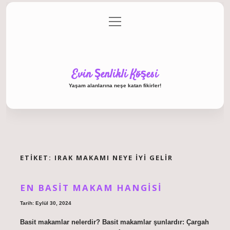
menüyü
Anasayfa
Gizlilik Politikası
Yasal Uyarı
aç
Hakkımızda
Evin Şenlikli Köşesi
Yaşam alanlarına neşe katan fikirler!
ETIKET:
IRAK MAKAMI NEYE IYI GELIR
EN BASIT MAKAM HANGISI
Tarih: Eylül 30, 2024
Basit makamlar nelerdir? Basit makamlar şunlardır: Çargah