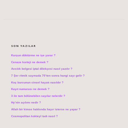
SIDEBAR
SON YAZILAR
Kurşun döktürme ne işe yarar ?
Cenaze korteji ne demek ?
Avcılık belgesi iptal dilekçesi nasıl yazılır ?
7 Şer ritmik saymada 70’ten sonra hangi sayı gelir ?
Koç burcunun cinsel hayatı nasıldır ?
Kayıt numarası ne demek ?
3 ile tam bölünebilen sayılar nelerdir ?
Hy’nin açılımı nedir ?
Allah bir kimse hakkında hayır isterse ne yapar ?
Cosmopolitan kokteyl tadı nasıl ?