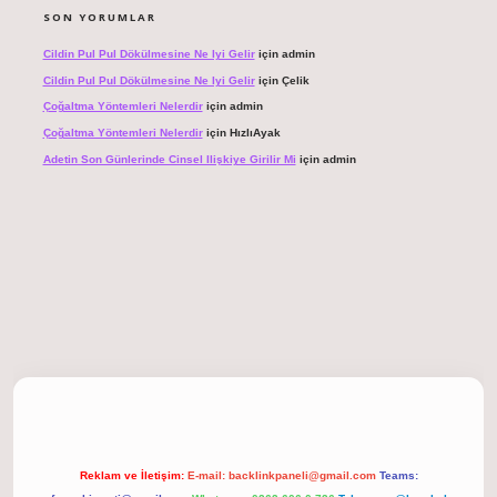
SON YORUMLAR
Cildin Pul Pul Dökülmesine Ne Iyi Gelir
için
admin
Cildin Pul Pul Dökülmesine Ne Iyi Gelir
için
Çelik
Çoğaltma Yöntemleri Nelerdir
için
admin
Çoğaltma Yöntemleri Nelerdir
için
HızlıAyak
Adetin Son Günlerinde Cinsel Ilişkiye Girilir Mi
için
admin
giriş
Reklam ve İletişim:
E-mail:
backlinkpaneli@gmail.com
Teams: