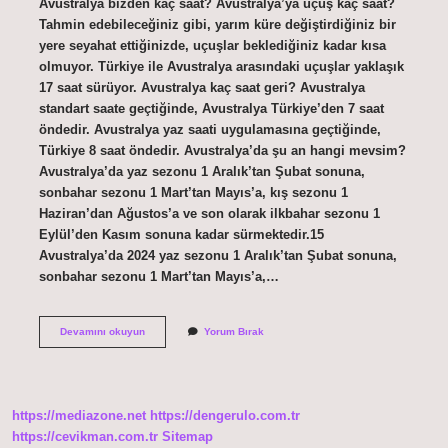
Avustralya bizden kaç saat? Avustralya’ya uçuş kaç saat?
Tahmin edebileceğiniz gibi, yarım küre değiştirdiğiniz bir
yere seyahat ettiğinizde, uçuşlar beklediğiniz kadar kısa
olmuyor. Türkiye ile Avustralya arasındaki uçuşlar yaklaşık
17 saat sürüyor. Avustralya kaç saat geri? Avustralya
standart saate geçtiğinde, Avustralya Türkiye’den 7 saat
öndedir. Avustralya yaz saati uygulamasına geçtiğinde,
Türkiye 8 saat öndedir. Avustralya’da şu an hangi mevsim?
Avustralya’da yaz sezonu 1 Aralık’tan Şubat sonuna,
sonbahar sezonu 1 Mart’tan Mayıs’a, kış sezonu 1
Haziran’dan Ağustos’a ve son olarak ilkbahar sezonu 1
Eylül’den Kasım sonuna kadar sürmektedir.15
Avustralya’da 2024 yaz sezonu 1 Aralık’tan Şubat sonuna,
sonbahar sezonu 1 Mart’tan Mayıs’a,…
Türkiye
Devamını okuyun
Yorum Bırak
Avustralya
Saat
Kaçta
https://mediazone.net
https://dengerulo.com.tr
https://cevikman.com.tr
Sitemap