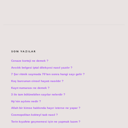
SIDEBAR
SON YAZILAR
Cenaze korteji ne demek ?
Avcılık belgesi iptal dilekçesi nasıl yazılır ?
7 Şer ritmik saymada 70’ten sonra hangi sayı gelir ?
Koç burcunun cinsel hayatı nasıldır ?
Kayıt numarası ne demek ?
3 ile tam bölünebilen sayılar nelerdir ?
Hy’nin açılımı nedir ?
Allah bir kimse hakkında hayır isterse ne yapar ?
Cosmopolitan kokteyl tadı nasıl ?
Terin kıyafete geçmemesi için ne yapmak lazım ?