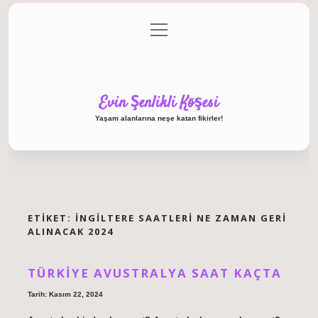
menüyü
Anasayfa
Gizlilik Politikası
Yasal Uyarı
aç
Hakkımızda
Evin Şenlikli Köşesi
Yaşam alanlarına neşe katan fikirler!
ETIKET:
İNGILTERE SAATLERI NE ZAMAN GERI
ALINACAK 2024
TÜRKIYE AVUSTRALYA SAAT KAÇTA
Tarih: Kasım 22, 2024