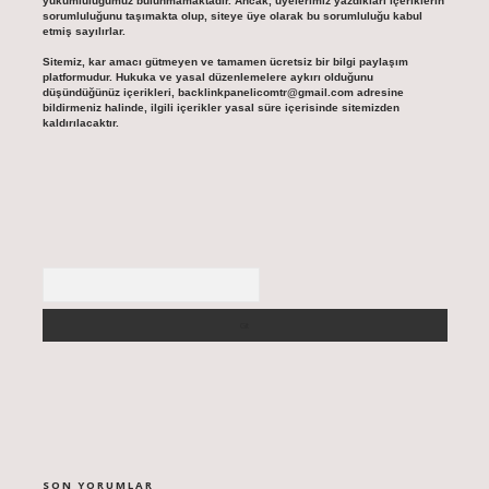
yükümlülüğümüz bulunmamaktadır. Ancak, üyelerimiz yazdıkları içeriklerin
sorumluluğunu taşımakta olup, siteye üye olarak bu sorumluluğu kabul
etmiş sayılırlar.
Sitemiz, kar amacı gütmeyen ve tamamen ücretsiz bir bilgi paylaşım
platformudur. Hukuka ve yasal düzenlemelere aykırı olduğunu
düşündüğünüz içerikleri,
backlinkpanelicomtr@gmail.com
adresine
bildirmeniz halinde, ilgili içerikler yasal süre içerisinde sitemizden
kaldırılacaktır.
Arama
SON YORUMLAR