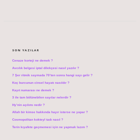
SIDEBAR
SON YAZILAR
Cenaze korteji ne demek ?
Avcılık belgesi iptal dilekçesi nasıl yazılır ?
7 Şer ritmik saymada 70’ten sonra hangi sayı gelir ?
Koç burcunun cinsel hayatı nasıldır ?
Kayıt numarası ne demek ?
3 ile tam bölünebilen sayılar nelerdir ?
Hy’nin açılımı nedir ?
Allah bir kimse hakkında hayır isterse ne yapar ?
Cosmopolitan kokteyl tadı nasıl ?
Terin kıyafete geçmemesi için ne yapmak lazım ?