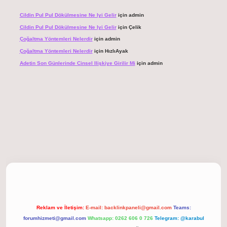
Cildin Pul Pul Dökülmesine Ne Iyi Gelir
için
admin
Cildin Pul Pul Dökülmesine Ne Iyi Gelir
için
Çelik
Çoğaltma Yöntemleri Nelerdir
için
admin
Çoğaltma Yöntemleri Nelerdir
için
HızlıAyak
Adetin Son Günlerinde Cinsel Ilişkiye Girilir Mi
için
admin
giriş
Reklam ve İletişim:
E-mail:
backlinkpaneli@gmail.com
Teams:
forumhizmeti@gmail.com
Whatsapp: 0262 606 0 726
Telegram: @karabul