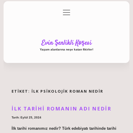
menüyü
Anasayfa
Gizlilik Politikası
Yasal Uyarı
aç
Hakkımızda
Evin Şenlikli Köşesi
Yaşam alanlarına neşe katan fikirler!
ETIKET:
İLK PSIKOLOJIK ROMAN NEDIR
İLK TARIHI ROMANIN ADI NEDIR
Tarih: Eylül 25, 2024
İlk tarihi romanımız nedir? Türk edebiyatı tarihinde tarihi