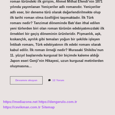
roman türündeki ilk girişim, Ahmet Mithat Efendi’nin 1871
yılında yayımlanan Yeniçeriler adlı romanıdır. Yeniçeriler
adlı eser, bir deneme türü olarak değerlendirilmekte olup
ilk tarihi roman olma özelliğini taşımaktadır. İlk Türk
romanı nedir? Tanzimat döneminde Batı’dan ithal edilen
yeni türlerden biri olan roman türünün edebiyatımızdaki ilk
örnekleri bir geçiş döneminin ürünleridir. Pişmanlık, aşk,
kıskançlık, ayrılık gibi temaları yoğun bir şekilde işleyen
İntibah romanı, Türk edebiyatının ilk edebi romanı olarak
kabul edilir. İlk roman örneği nedir? Murasaki Shikibu’nun
11. yüzyıl başlarında kurgusal bir biçimde kaleme aldığı
Japon eseri Genji’nin Hikayesi, uzun kurgusal metinlerden
oluşmasına…
İLk
Devamını okuyun
12 Yorum
Tarihi
Romanın
Adı
Nedir
https://mediazone.net
https://dengerulo.com.tr
https://cevikman.com.tr
Sitemap