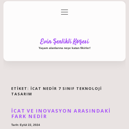
menüyü
Anasayfa
Gizlilik Politikası
Yasal Uyarı
aç
Hakkımızda
Evin Şenlikli Köşesi
Yaşam alanlarına neşe katan fikirler!
ETIKET:
İCAT NEDIR 7 SINIF TEKNOLOJI
TASARIM
İCAT VE INOVASYON ARASINDAKI
FARK NEDIR
Tarih: Eylül 22, 2024