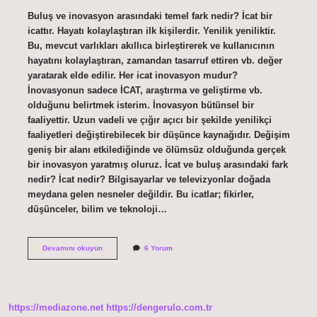
Buluş ve inovasyon arasındaki temel fark nedir? İcat bir
icattır. Hayatı kolaylaştıran ilk kişilerdir. Yenilik yeniliktir.
Bu, mevcut varlıkları akıllıca birleştirerek ve kullanıcının
hayatını kolaylaştıran, zamandan tasarruf ettiren vb. değer
yaratarak elde edilir. Her icat inovasyon mudur?
İnovasyonun sadece İCAT, araştırma ve geliştirme vb.
olduğunu belirtmek isterim. İnovasyon bütünsel bir
faaliyettir. Uzun vadeli ve çığır açıcı bir şekilde yenilikçi
faaliyetleri değiştirebilecek bir düşünce kaynağıdır. Değişim
geniş bir alanı etkilediğinde ve ölümsüz olduğunda gerçek
bir inovasyon yaratmış oluruz. İcat ve buluş arasındaki fark
nedir? İcat nedir? Bilgisayarlar ve televizyonlar doğada
meydana gelen nesneler değildir. Bu icatlar; fikirler,
düşünceler, bilim ve teknoloji…
İCat
Devamını okuyun
6 Yorum
Ve
Inovasyon
Arasındaki
Fark
Nedir
https://mediazone.net
https://dengerulo.com.tr