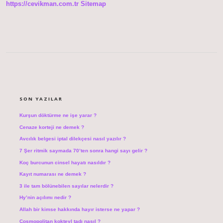
https://cevikman.com.tr
Sitemap
SIDEBAR
SON YAZILAR
Kurşun döktürme ne işe yarar ?
Cenaze korteji ne demek ?
Avcılık belgesi iptal dilekçesi nasıl yazılır ?
7 Şer ritmik saymada 70’ten sonra hangi sayı gelir ?
Koç burcunun cinsel hayatı nasıldır ?
Kayıt numarası ne demek ?
3 ile tam bölünebilen sayılar nelerdir ?
Hy’nin açılımı nedir ?
Allah bir kimse hakkında hayır isterse ne yapar ?
Cosmopolitan kokteyl tadı nasıl ?