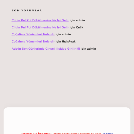
SON YORUMLAR
Cildin Pul Pul Dökülmesine Ne Iyi Gelir
için
admin
Cildin Pul Pul Dökülmesine Ne Iyi Gelir
için
Çelik
Çoğaltma Yöntemleri Nelerdir
için
admin
Çoğaltma Yöntemleri Nelerdir
için
HızlıAyak
Adetin Son Günlerinde Cinsel Ilişkiye Girilir Mi
için
admin
ltonbet giriş
Reklam ve İletişim:
E-mail:
backlinkpaneli@gmail.com
Teams: