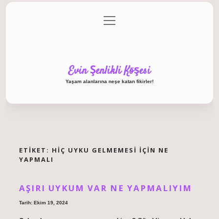
menüyü
Anasayfa
Gizlilik Politikası
Yasal Uyarı
aç
Hakkımızda
Evin Şenlikli Köşesi
Yaşam alanlarına neşe katan fikirler!
ETIKET:
HIÇ UYKU GELMEMESI IÇIN NE
YAPMALI
AŞIRI UYKUM VAR NE YAPMALIYIM
Tarih: Ekim 19, 2024