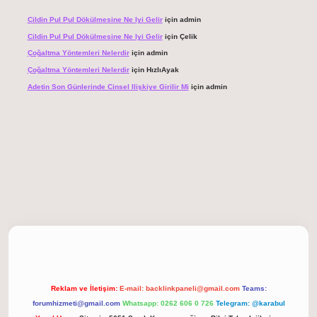
Cildin Pul Pul Dökülmesine Ne Iyi Gelir
için
admin
Cildin Pul Pul Dökülmesine Ne Iyi Gelir
için
Çelik
Çoğaltma Yöntemleri Nelerdir
için
admin
Çoğaltma Yöntemleri Nelerdir
için
HızlıAyak
Adetin Son Günlerinde Cinsel Ilişkiye Girilir Mi
için
admin
 giriş
Reklam ve İletişim:
E-mail:
backlinkpaneli@gmail.com
Teams:
forumhizmeti@gmail.com
Whatsapp: 0262 606 0 726
Telegram: @karabul