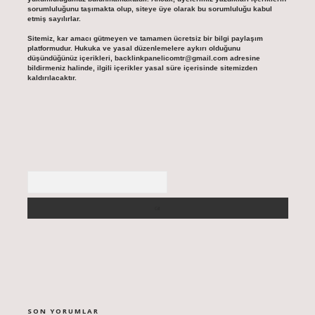
sorumluluğunu taşımakta olup, siteye üye olarak bu sorumluluğu kabul
etmiş sayılırlar.
Sitemiz, kar amacı gütmeyen ve tamamen ücretsiz bir bilgi paylaşım
platformudur. Hukuka ve yasal düzenlemelere aykırı olduğunu
düşündüğünüz içerikleri,
backlinkpanelicomtr@gmail.com
adresine
bildirmeniz halinde, ilgili içerikler yasal süre içerisinde sitemizden
kaldırılacaktır.
Arama
SON YORUMLAR