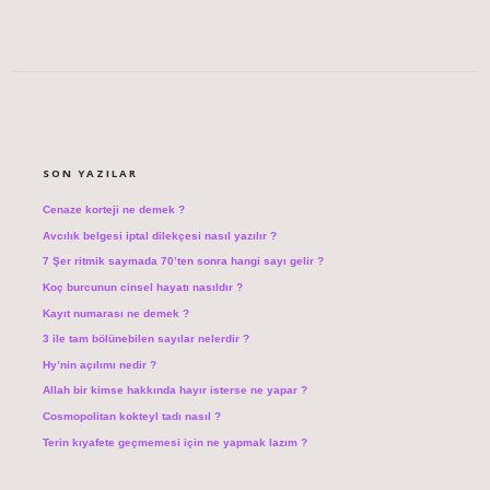
SIDEBAR
SON YAZILAR
Cenaze korteji ne demek ?
Avcılık belgesi iptal dilekçesi nasıl yazılır ?
7 Şer ritmik saymada 70’ten sonra hangi sayı gelir ?
Koç burcunun cinsel hayatı nasıldır ?
Kayıt numarası ne demek ?
3 ile tam bölünebilen sayılar nelerdir ?
Hy’nin açılımı nedir ?
Allah bir kimse hakkında hayır isterse ne yapar ?
Cosmopolitan kokteyl tadı nasıl ?
Terin kıyafete geçmemesi için ne yapmak lazım ?