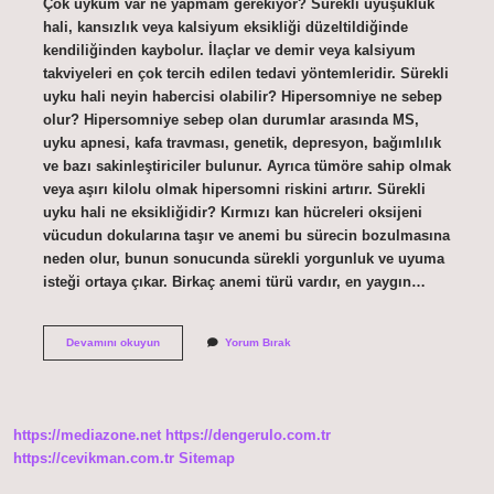
Çok uykum var ne yapmam gerekiyor? Sürekli uyuşukluk
hali, kansızlık veya kalsiyum eksikliği düzeltildiğinde
kendiliğinden kaybolur. İlaçlar ve demir veya kalsiyum
takviyeleri en çok tercih edilen tedavi yöntemleridir. Sürekli
uyku hali neyin habercisi olabilir? Hipersomniye ne sebep
olur? Hipersomniye sebep olan durumlar arasında MS,
uyku apnesi, kafa travması, genetik, depresyon, bağımlılık
ve bazı sakinleştiriciler bulunur. Ayrıca tümöre sahip olmak
veya aşırı kilolu olmak hipersomni riskini artırır. Sürekli
uyku hali ne eksikliğidir? Kırmızı kan hücreleri oksijeni
vücudun dokularına taşır ve anemi bu sürecin bozulmasına
neden olur, bunun sonucunda sürekli yorgunluk ve uyuma
isteği ortaya çıkar. Birkaç anemi türü vardır, en yaygın…
Aşırı
Devamını okuyun
Yorum Bırak
Uykum
Var
Ne
Yapmalıyım
https://mediazone.net
https://dengerulo.com.tr
https://cevikman.com.tr
Sitemap