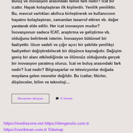
Buluş ve inovasyon arasındaki temel fark nedir? İcat bir
icattır. Hayatı kolaylaştıran ilk kişilerdir. Yenilik yeniliktir.
Bu, mevcut varlıkları akıllıca birleştirerek ve kullanıcının
hayatını kolaylaştıran, zamandan tasarruf ettiren vb. değer
yaratarak elde edilir. Her icat inovasyon mudur?
İnovasyonun sadece İCAT, araştırma ve geliştirme vb.
olduğunu belirtmek isterim. İnovasyon bütünsel bir
faaliyettir. Uzun vadeli ve çığır açıcı bir şekilde yenilikçi
faaliyetleri değiştirebilecek bir düşünce kaynağıdır. Değişim
geniş bir alanı etkilediğinde ve ölümsüz olduğunda gerçek
bir inovasyon yaratmış oluruz. İcat ve buluş arasındaki fark
nedir? İcat nedir? Bilgisayarlar ve televizyonlar doğada
meydana gelen nesneler değildir. Bu icatlar; fikirler,
düşünceler, bilim ve teknoloji…
İCat
Devamını okuyun
6 Yorum
Ve
Inovasyon
Arasındaki
Fark
Nedir
https://mediazone.net
https://dengerulo.com.tr
https://cevikman.com.tr
Sitemap