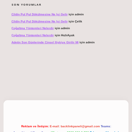
SON YORUMLAR
Cildin Pul Pul Dökülmesine Ne Iyi Gelir
için
admin
Cildin Pul Pul Dökülmesine Ne Iyi Gelir
için
Çelik
Çoğaltma Yöntemleri Nelerdir
için
admin
Çoğaltma Yöntemleri Nelerdir
için
HızlıAyak
Adetin Son Günlerinde Cinsel Ilişkiye Girilir Mi
için
admin
giriş
Reklam ve İletişim:
E-mail:
backlinkpaneli@gmail.com
Teams: