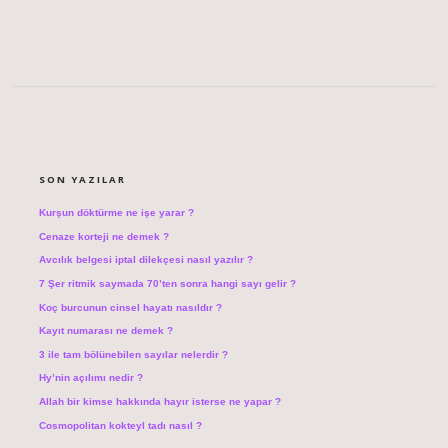
SIDEBAR
SON YAZILAR
Kurşun döktürme ne işe yarar ?
Cenaze korteji ne demek ?
Avcılık belgesi iptal dilekçesi nasıl yazılır ?
7 Şer ritmik saymada 70’ten sonra hangi sayı gelir ?
Koç burcunun cinsel hayatı nasıldır ?
Kayıt numarası ne demek ?
3 ile tam bölünebilen sayılar nelerdir ?
Hy’nin açılımı nedir ?
Allah bir kimse hakkında hayır isterse ne yapar ?
Cosmopolitan kokteyl tadı nasıl ?