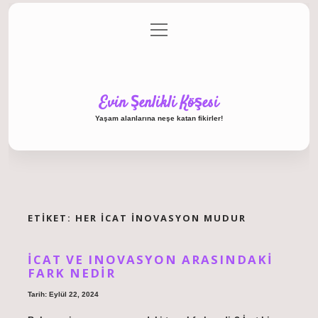
menüyü
Anasayfa
Gizlilik Politikası
Yasal Uyarı
aç
Hakkımızda
Evin Şenlikli Köşesi
Yaşam alanlarına neşe katan fikirler!
ETIKET:
HER ICAT INOVASYON MUDUR
İCAT VE INOVASYON ARASINDAKI
FARK NEDIR
Tarih: Eylül 22, 2024