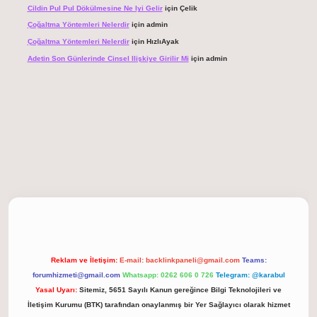
Cildin Pul Pul Dökülmesine Ne Iyi Gelir
için
Çelik
Çoğaltma Yöntemleri Nelerdir
için
admin
Çoğaltma Yöntemleri Nelerdir
için
HızlıAyak
Adetin Son Günlerinde Cinsel Ilişkiye Girilir Mi
için
admin
giriş
Reklam ve İletişim:
E-mail:
backlinkpaneli@gmail.com
Teams:
forumhizmeti@gmail.com
Whatsapp: 0262 606 0 726
Telegram: @karabul
Yasal Uyarı:
Sitemiz, 5651 Sayılı Kanun gereğince Bilgi Teknolojileri ve
İletişim Kurumu (BTK) tarafından onaylanmış bir Yer Sağlayıcı olarak hizmet