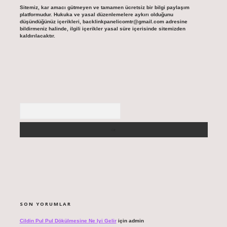
Sitemiz, kar amacı gütmeyen ve tamamen ücretsiz bir bilgi paylaşım
platformudur. Hukuka ve yasal düzenlemelere aykırı olduğunu
düşündüğünüz içerikleri,
backlinkpanelicomtr@gmail.com
adresine
bildirmeniz halinde, ilgili içerikler yasal süre içerisinde sitemizden
kaldırılacaktır.
Arama
SON YORUMLAR
Cildin Pul Pul Dökülmesine Ne Iyi Gelir
için
admin