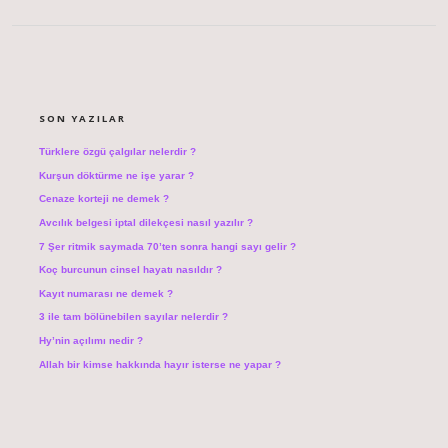
SIDEBAR
SON YAZILAR
Türklere özgü çalgılar nelerdir ?
Kurşun döktürme ne işe yarar ?
Cenaze korteji ne demek ?
Avcılık belgesi iptal dilekçesi nasıl yazılır ?
7 Şer ritmik saymada 70’ten sonra hangi sayı gelir ?
Koç burcunun cinsel hayatı nasıldır ?
Kayıt numarası ne demek ?
3 ile tam bölünebilen sayılar nelerdir ?
Hy’nin açılımı nedir ?
Allah bir kimse hakkında hayır isterse ne yapar ?