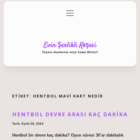
menüyü
Anasayfa
Gizlilik Politikası
Yasal Uyarı
aç
Hakkımızda
Evin Şenlikli Köşesi
Yaşam alanlarına neşe katan fikirler!
ETIKET:
HENTBOL MAVI KART NEDIR
HENTBOL DEVRE ARASI KAÇ DAKIKA
Tarih: Eylül 29, 2024
Hentbol bir devre kaç dakika? Oyun süresi 30’ar dakikalık