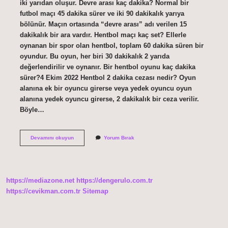
iki yarıdan oluşur. Devre arası kaç dakika? Normal bir
futbol maçı 45 dakika sürer ve iki 90 dakikalık yarıya
bölünür. Maçın ortasında “devre arası” adı verilen 15
dakikalık bir ara vardır. Hentbol maçı kaç set? Ellerle
oynanan bir spor olan hentbol, ​​toplam 60 dakika süren bir
oyundur. Bu oyun, her biri 30 dakikalık 2 yarıda
değerlendirilir ve oynanır. Bir hentbol oyunu kaç dakika
sürer?4 Ekim 2022 Hentbol 2 dakika cezası nedir? Oyun
alanına ek bir oyuncu girerse veya yedek oyuncu oyun
alanına yedek oyuncu girerse, 2 dakikalık bir ceza verilir.
Böyle…
Hentbol
Devamını okuyun
Yorum Bırak
Devre
Arası
Kaç
Dakika
https://mediazone.net
https://dengerulo.com.tr
https://cevikman.com.tr
Sitemap