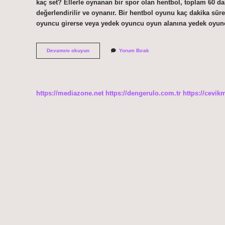
kaç set? Ellerle oynanan bir spor olan hentbol, ​​toplam 60 da
değerlendirilir ve oynanır. Bir hentbol oyunu kaç dakika sür
oyuncu girerse veya yedek oyuncu oyun alanına yedek oyuncu 
Hentbol
Devamını okuyun
Yorum Bırak
Devre
Arası
Kaç
Dakika
https://mediazone.net
https://dengerulo.com.tr
https://cevik