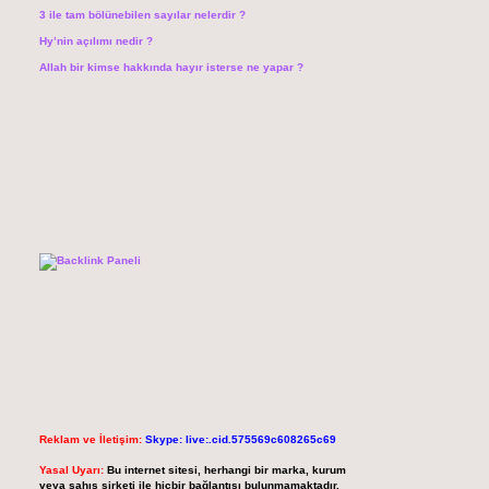
3 ile tam bölünebilen sayılar nelerdir ?
Hy’nin açılımı nedir ?
Allah bir kimse hakkında hayır isterse ne yapar ?
Reklam ve İletişim:
Skype: live:.cid.575569c608265c69
Yasal Uyarı:
Bu internet sitesi, herhangi bir marka, kurum
veya şahıs şirketi ile hiçbir bağlantısı bulunmamaktadır.