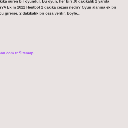
kika süren bir oyundur. Bu oyun, her biri 30 dakikalık 2 yarıda
er?4 Ekim 2022 Hentbol 2 dakika cezası nedir? Oyun alanına ek bir
girerse, 2 dakikalık bir ceza verilir. Böyle…
man.com.tr
Sitemap