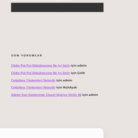
SON YORUMLAR
Cildin Pul Pul Dökülmesine Ne Iyi Gelir
için
admin
Cildin Pul Pul Dökülmesine Ne Iyi Gelir
için
Çelik
Çoğaltma Yöntemleri Nelerdir
için
admin
Çoğaltma Yöntemleri Nelerdir
için
HızlıAyak
Adetin Son Günlerinde Cinsel Ilişkiye Girilir Mi
için
admin