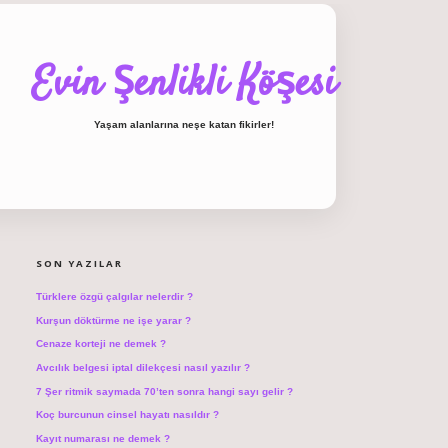
Evin Şenlikli Köşesi
Yaşam alanlarına neşe katan fikirler!
SIDEBAR
hiltonbet giriş
SON YAZILAR
Türklere özgü çalgılar nelerdir ?
Kurşun döktürme ne işe yarar ?
Cenaze korteji ne demek ?
Avcılık belgesi iptal dilekçesi nasıl yazılır ?
7 Şer ritmik saymada 70’ten sonra hangi sayı gelir ?
Koç burcunun cinsel hayatı nasıldır ?
Kayıt numarası ne demek ?