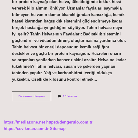
bir protein kaynağı olan helva, tüketildiğinde tokluk hissi
vererek kilo alımını önlüyor. Uzmanlar faydaları saymakla
bitmeyen helvanın damar tıkanıklığından kansızlığa, kemik
hastalıklarından bağışıklık sistemini güçlendirmeye kadar
birçok hastalığa iyi geldiğini söylüyor. Tahin helvası neye
iyi gelir? Tahin Helvasının Faydaları: Bağışıklık sistemini
güçlendirir ve vücudun direnç oluşturmasına yardımcı olur.
Tahin helvası bir enerji deposudur, kemik sağlığını
destekler ve güçlü bir protein kaynağıdır. Hücreleri onarır
ve organları yenilerken kanser riskini azaltır. Helva ne kadar
tüketilmeli? Tahin helvası, susam ve şekerden yapılan
tahinden yapılır. Yağ ve karbonhidrat içeriği oldukça
yüksektir. Özellikle kilosunu kontrol etmek…
Helva
Devamını okuyun
14 Yorum
Faydalı
Mı
https://mediazone.net
https://dengerulo.com.tr
https://cevikman.com.tr
Sitemap