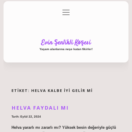
menüyü
Anasayfa
Gizlilik Politikası
Yasal Uyarı
aç
Hakkımızda
Evin Şenlikli Köşesi
Yaşam alanlarına neşe katan fikirler!
ETIKET:
HELVA KALBE IYI GELIR MI
HELVA FAYDALI MI
Tarih: Eylül 22, 2024
Helva yararlı mı zararlı mı? Yüksek besin değeriyle güçlü