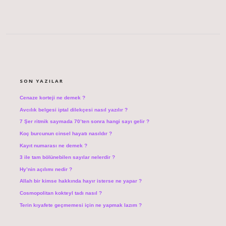
SIDEBAR
SON YAZILAR
Cenaze korteji ne demek ?
Avcılık belgesi iptal dilekçesi nasıl yazılır ?
7 Şer ritmik saymada 70’ten sonra hangi sayı gelir ?
Koç burcunun cinsel hayatı nasıldır ?
Kayıt numarası ne demek ?
3 ile tam bölünebilen sayılar nelerdir ?
Hy’nin açılımı nedir ?
Allah bir kimse hakkında hayır isterse ne yapar ?
Cosmopolitan kokteyl tadı nasıl ?
Terin kıyafete geçmemesi için ne yapmak lazım ?