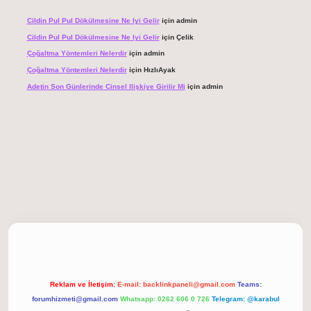
Cildin Pul Pul Dökülmesine Ne Iyi Gelir
için
admin
Cildin Pul Pul Dökülmesine Ne Iyi Gelir
için
Çelik
Çoğaltma Yöntemleri Nelerdir
için
admin
Çoğaltma Yöntemleri Nelerdir
için
HızlıAyak
Adetin Son Günlerinde Cinsel Ilişkiye Girilir Mi
için
admin
giriş
Reklam ve İletişim:
E-mail:
backlinkpaneli@gmail.com
Teams:
forumhizmeti@gmail.com
Whatsapp: 0262 606 0 726
Telegram: @karabul