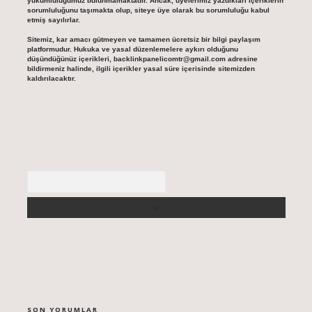
yükümlülüğümüz bulunmamaktadır. Ancak, üyelerimiz yazdıkları içeriklerin
sorumluluğunu taşımakta olup, siteye üye olarak bu sorumluluğu kabul
etmiş sayılırlar.
Sitemiz, kar amacı gütmeyen ve tamamen ücretsiz bir bilgi paylaşım
platformudur. Hukuka ve yasal düzenlemelere aykırı olduğunu
düşündüğünüz içerikleri,
backlinkpanelicomtr@gmail.com
adresine
bildirmeniz halinde, ilgili içerikler yasal süre içerisinde sitemizden
kaldırılacaktır.
Arama
SON YORUMLAR