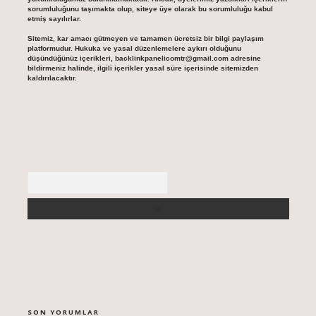
sorumluluğunu taşımakta olup, siteye üye olarak bu sorumluluğu kabul
etmiş sayılırlar.
Sitemiz, kar amacı gütmeyen ve tamamen ücretsiz bir bilgi paylaşım
platformudur. Hukuka ve yasal düzenlemelere aykırı olduğunu
düşündüğünüz içerikleri,
backlinkpanelicomtr@gmail.com
adresine
bildirmeniz halinde, ilgili içerikler yasal süre içerisinde sitemizden
kaldırılacaktır.
Arama
SON YORUMLAR