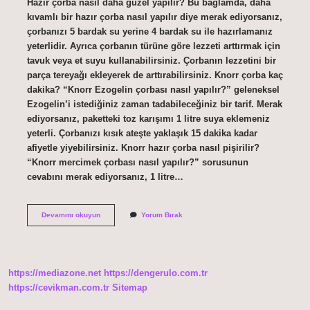
Hazır çorba nasıl daha güzel yapılır? Bu bağlamda, daha
kıvamlı bir hazır çorba nasıl yapılır diye merak ediyorsanız,
çorbanızı 5 bardak su yerine 4 bardak su ile hazırlamanız
yeterlidir. Ayrıca çorbanın türüne göre lezzeti arttırmak için
tavuk veya et suyu kullanabilirsiniz. Çorbanın lezzetini bir
parça tereyağı ekleyerek de arttırabilirsiniz. Knorr çorba kaç
dakika? “Knorr Ezogelin çorbası nasıl yapılır?” geleneksel
Ezogelin’i istediğiniz zaman tadabileceğiniz bir tarif. Merak
ediyorsanız, paketteki toz karışımı 1 litre suya eklemeniz
yeterli. Çorbanızı kısık ateşte yaklaşık 15 dakika kadar
afiyetle yiyebilirsiniz. Knorr hazır çorba nasıl pişirilir?
“Knorr mercimek çorbası nasıl yapılır?” sorusunun
cevabını merak ediyorsanız, 1 litre…
Hazır
Devamını okuyun
Yorum Bırak
Çorba
Kaç
Kişilik
https://mediazone.net
https://dengerulo.com.tr
https://cevikman.com.tr
Sitemap