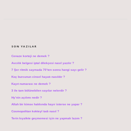
SIDEBAR
SON YAZILAR
Cenaze korteji ne demek ?
Avcılık belgesi iptal dilekçesi nasıl yazılır ?
7 Şer ritmik saymada 70’ten sonra hangi sayı gelir ?
Koç burcunun cinsel hayatı nasıldır ?
Kayıt numarası ne demek ?
3 ile tam bölünebilen sayılar nelerdir ?
Hy’nin açılımı nedir ?
Allah bir kimse hakkında hayır isterse ne yapar ?
Cosmopolitan kokteyl tadı nasıl ?
Terin kıyafete geçmemesi için ne yapmak lazım ?