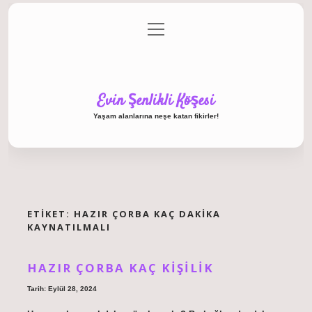
menüyü
Anasayfa
Gizlilik Politikası
Yasal Uyarı
aç
Hakkımızda
Evin Şenlikli Köşesi
Yaşam alanlarına neşe katan fikirler!
ETIKET:
HAZIR ÇORBA KAÇ DAKIKA
KAYNATILMALI
HAZIR ÇORBA KAÇ KIŞILIK
Tarih: Eylül 28, 2024