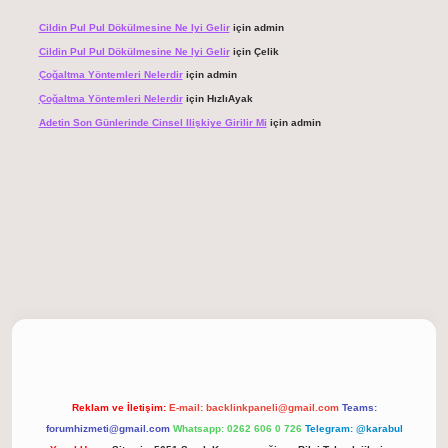
Cildin Pul Pul Dökülmesine Ne Iyi Gelir
için
admin
Cildin Pul Pul Dökülmesine Ne Iyi Gelir
için
Çelik
Çoğaltma Yöntemleri Nelerdir
için
admin
Çoğaltma Yöntemleri Nelerdir
için
HızlıAyak
Adetin Son Günlerinde Cinsel Ilişkiye Girilir Mi
için
admin
giriş
Reklam ve İletişim:
E-mail:
backlinkpaneli@gmail.com
Teams:
forumhizmeti@gmail.com
Whatsapp: 0262 606 0 726
Telegram: @karabul