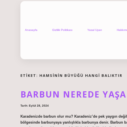
Anasayfa
Gizlilik Politikası
Yasal Uyarı
Hakkım
ETIKET:
HAMSININ BÜYÜĞÜ HANGI BALIKTIR
BARBUN NEREDE YAŞA
Tarih: Eylül 28, 2024
Karadenizde barbun olur mu? Karadeniz’de pek yaygın değild
bölgesinde barbunyaya yanlışlıkla barbunya denir. Barbun bal