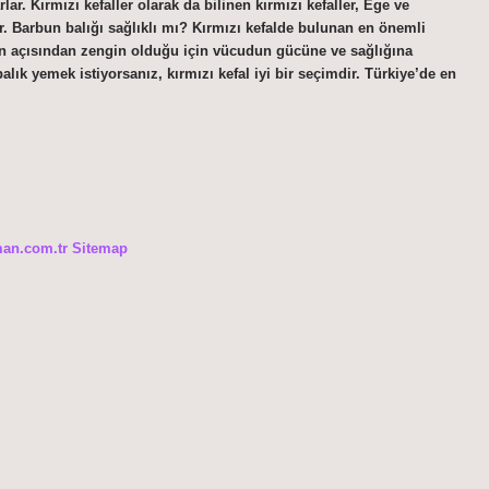
r. Kırmızı kefaller olarak da bilinen kırmızı kefaller, Ege ve
r. Barbun balığı sağlıklı mı? Kırmızı kefalde bulunan en önemli
otein açısından zengin olduğu için vücudun gücüne ve sağlığına
alık yemek istiyorsanız, kırmızı kefal iyi bir seçimdir. Türkiye’de en
man.com.tr
Sitemap