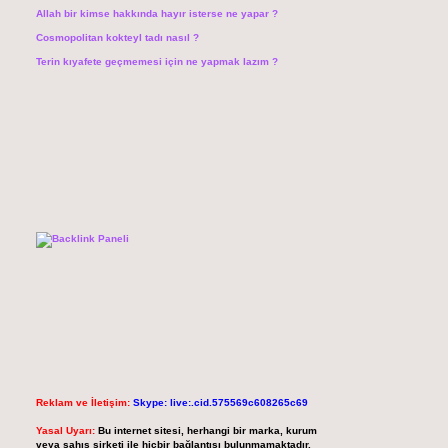
Allah bir kimse hakkında hayır isterse ne yapar ?
Cosmopolitan kokteyl tadı nasıl ?
Terin kıyafete geçmemesi için ne yapmak lazım ?
Reklam ve İletişim:
Skype: live:.cid.575569c608265c69
Yasal Uyarı:
Bu internet sitesi, herhangi bir marka, kurum
veya şahıs şirketi ile hiçbir bağlantısı bulunmamaktadır.