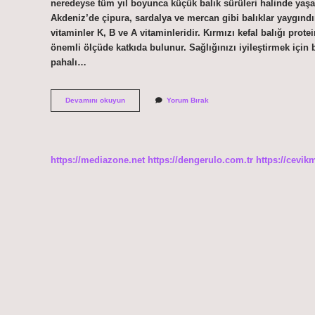
neredeyse tüm yıl boyunca küçük balık sürüleri halinde yaşarla
Akdeniz’de çipura, sardalya ve mercan gibi balıklar yaygındı
vitaminler K, B ve A vitaminleridir. Kırmızı kefal balığı pr
önemli ölçüde katkıda bulunur. Sağlığınızı iyileştirmek için b
pahalı…
Barbun
Devamını okuyun
Yorum Bırak
Nerede
Yaşar
Türkiye
https://mediazone.net
https://dengerulo.com.tr
https://cevik