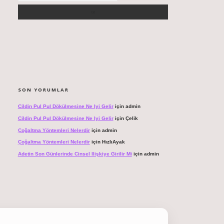
SON YORUMLAR
Cildin Pul Pul Dökülmesine Ne Iyi Gelir
için
admin
Cildin Pul Pul Dökülmesine Ne Iyi Gelir
için
Çelik
Çoğaltma Yöntemleri Nelerdir
için
admin
Çoğaltma Yöntemleri Nelerdir
için
HızlıAyak
Adetin Son Günlerinde Cinsel Ilişkiye Girilir Mi
için
admin