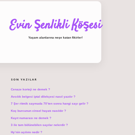
Evin Şenlikli Köşesi
Yaşam alanlarına neşe katan fikirler!
SIDEBAR
hiltonbet giriş
SON YAZILAR
Cenaze korteji ne demek ?
Avcılık belgesi iptal dilekçesi nasıl yazılır ?
7 Şer ritmik saymada 70’ten sonra hangi sayı gelir ?
Koç burcunun cinsel hayatı nasıldır ?
Kayıt numarası ne demek ?
3 ile tam bölünebilen sayılar nelerdir ?
Hy’nin açılımı nedir ?