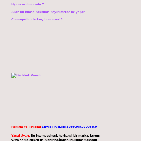
Hy’nin açılımı nedir ?
Allah bir kimse hakkında hayır isterse ne yapar ?
Cosmopolitan kokteyl tadı nasıl ?
Reklam ve İletişim:
Skype: live:.cid.575569c608265c69
Yasal Uyarı:
Bu internet sitesi, herhangi bir marka, kurum
veya şahıs şirketi ile hiçbir bağlantısı bulunmamaktadır.