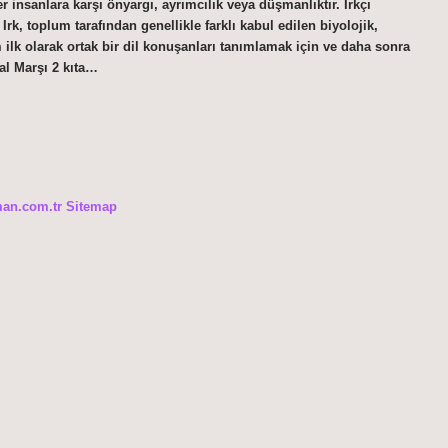
iğer insanlara karşı önyargı, ayrımcılık veya düşmanlıktır. Irkçı
Irk, toplum tarafından genellikle farklı kabul edilen biyolojik,
m ilk olarak ortak bir dil konuşanları tanımlamak için ve daha sonra
lal Marşı 2 kıta…
man.com.tr
Sitemap