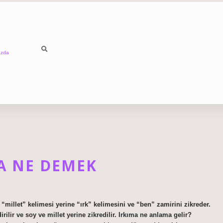
ızda
MA NE DEMEK
a “millet” kelimesi yerine “ırk” kelimesini ve “ben” zamirini zikreder.
rilir ve soy ve millet yerine zikredilir. Irkıma ne anlama gelir?