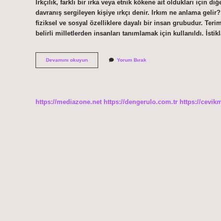
Irkçılık, farklı bir ırka veya etnik kökene ait oldukları için d
davranış sergileyen kişiye ırkçı denir. Irkım ne anlama gelir? 
fiziksel ve sosyal özelliklere dayalı bir insan grubudur. Teri
belirli milletlerden insanları tanımlamak için kullanıldı. İstik
İStiklal
Devamını okuyun
Yorum Bırak
Marşı
Irkıma
Ne
Demek
https://mediazone.net
https://dengerulo.com.tr
https://cevik