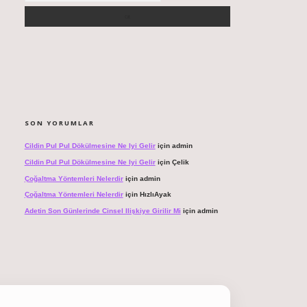
SON YORUMLAR
Cildin Pul Pul Dökülmesine Ne Iyi Gelir
için
admin
Cildin Pul Pul Dökülmesine Ne Iyi Gelir
için
Çelik
Çoğaltma Yöntemleri Nelerdir
için
admin
Çoğaltma Yöntemleri Nelerdir
için
HızlıAyak
Adetin Son Günlerinde Cinsel Ilişkiye Girilir Mi
için
admin