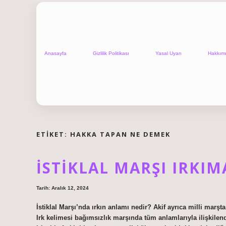
Anasayfa
Gizlilik Politikası
Yasal Uyarı
Hakkım
ETIKET:
HAKKA TAPAN NE DEMEK
İSTIKLAL MARŞI IRKI
Tarih: Aralık 12, 2024
İstiklal Marşı’nda ırkın anlamı nedir? Akif ayrıca milli marşt
Irk kelimesi bağımsızlık marşında tüm anlamlarıyla ilişkilendi