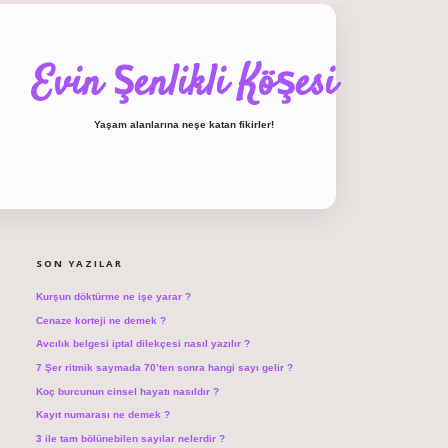
Evin Şenlikli Köşesi
Yaşam alanlarına neşe katan fikirler!
SIDEBAR
hiltonbet giriş
SON YAZILAR
Kurşun döktürme ne işe yarar ?
Cenaze korteji ne demek ?
Avcılık belgesi iptal dilekçesi nasıl yazılır ?
7 Şer ritmik saymada 70’ten sonra hangi sayı gelir ?
Koç burcunun cinsel hayatı nasıldır ?
Kayıt numarası ne demek ?
3 ile tam bölünebilen sayılar nelerdir ?