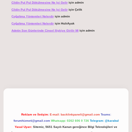
Cildin Pul Pul Dökülmesine Ne Iyi Gelir
için
admin
Cildin Pul Pul Dökülmesine Ne Iyi Gelir
için
Çelik
Çoğaltma Yöntemleri Nelerdir
için
admin
Çoğaltma Yöntemleri Nelerdir
için
HızlıAyak
Adetin Son Günlerinde Cinsel Ilişkiye Girilir Mi
için
admin
 giriş
Reklam ve İletişim:
E-mail:
backlinkpaneli@gmail.com
Teams:
forumhizmeti@gmail.com
Whatsapp: 0262 606 0 726
Telegram: @karabul
Yasal Uyarı:
Sitemiz, 5651 Sayılı Kanun gereğince Bilgi Teknolojileri ve