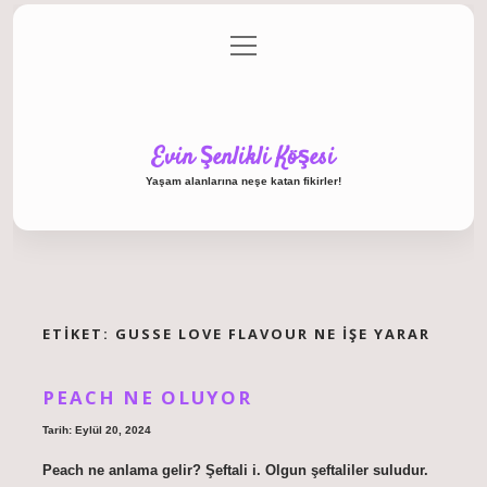
menüyü
Anasayfa
Gizlilik Politikası
Yasal Uyarı
aç
Hakkımızda
Evin Şenlikli Köşesi
Yaşam alanlarına neşe katan fikirler!
ETIKET:
GUSSE LOVE FLAVOUR NE IŞE YARAR
PEACH NE OLUYOR
Tarih: Eylül 20, 2024
Peach ne anlama gelir? Şeftali i. Olgun şeftaliler suludur.