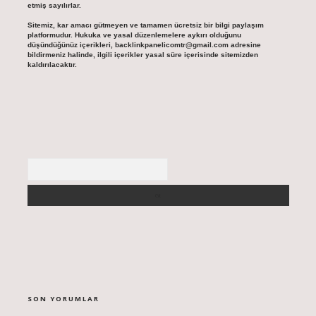
etmiş sayılırlar.
Sitemiz, kar amacı gütmeyen ve tamamen ücretsiz bir bilgi paylaşım
platformudur. Hukuka ve yasal düzenlemelere aykırı olduğunu
düşündüğünüz içerikleri,
backlinkpanelicomtr@gmail.com
adresine
bildirmeniz halinde, ilgili içerikler yasal süre içerisinde sitemizden
kaldırılacaktır.
Arama
SON YORUMLAR