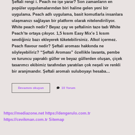
Şeftali rengi i. Peach ne işe yarar? Son zamanların en
popüler uygulamalarından biri haline gelen yeni bir
uygulama. Peach adlı uygulama, basit komutlarla insanlara
ulaşmanızı sağlayan bir platform olarak nitelendiriliyor.
White peach nedir? Beyaz çay ve şeftalinin taze tadı White
Peach’te ortaya çıkıyor. 1,5 kısım Easy Mix’e 1 kısım
sevdiğiniz bazı ekleyerek tüketebilirsiniz. Alkol içermez.
Peach flavour nedir? Şeftali aroması hakkında ne
söyleyebiliriz? “Şeftali Aroması” özellikle lavanta, pembe
ve turuncu yapraklı güller ve beyaz güllerden oluşan, çiçek
tasarımcı ekibimiz tarafından yaratılan çok neşeli ve renkli
bir aranjmandır. Şeftali aromalı suluboyayı hesaba…
Peach
Devamını okuyun
10 Yorum
Ne
Oluyor
https://mediazone.net
https://dengerulo.com.tr
https://cevikman.com.tr
Sitemap