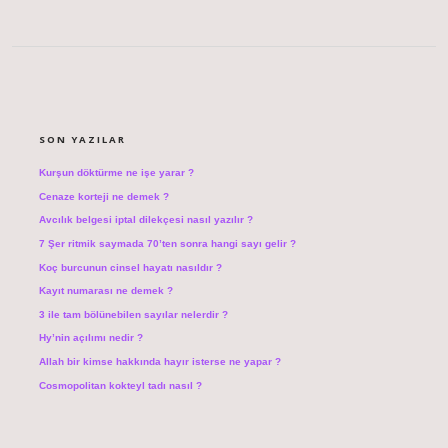
SIDEBAR
SON YAZILAR
Kurşun döktürme ne işe yarar ?
Cenaze korteji ne demek ?
Avcılık belgesi iptal dilekçesi nasıl yazılır ?
7 Şer ritmik saymada 70’ten sonra hangi sayı gelir ?
Koç burcunun cinsel hayatı nasıldır ?
Kayıt numarası ne demek ?
3 ile tam bölünebilen sayılar nelerdir ?
Hy’nin açılımı nedir ?
Allah bir kimse hakkında hayır isterse ne yapar ?
Cosmopolitan kokteyl tadı nasıl ?