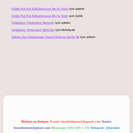
Cildin Pul Pul Dökülmesine Ne Iyi Gelir
için
admin
Cildin Pul Pul Dökülmesine Ne Iyi Gelir
için
Çelik
Çoğaltma Yöntemleri Nelerdir
için
admin
Çoğaltma Yöntemleri Nelerdir
için
HızlıAyak
Adetin Son Günlerinde Cinsel Ilişkiye Girilir Mi
için
admin
giriş
Reklam ve İletişim:
E-mail:
backlinkpaneli@gmail.com
Teams:
forumhizmeti@gmail.com
Whatsapp: 0262 606 0 726
Telegram: @karabul