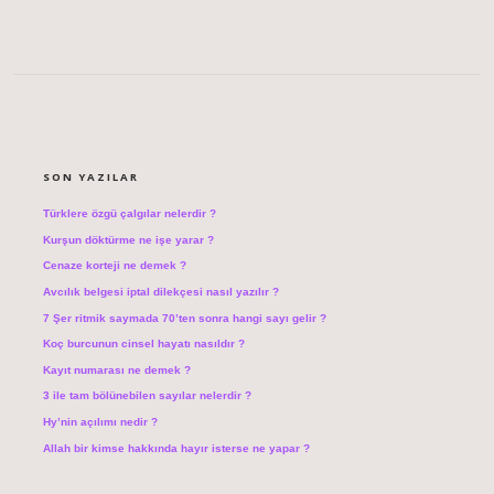
SIDEBAR
SON YAZILAR
Türklere özgü çalgılar nelerdir ?
Kurşun döktürme ne işe yarar ?
Cenaze korteji ne demek ?
Avcılık belgesi iptal dilekçesi nasıl yazılır ?
7 Şer ritmik saymada 70’ten sonra hangi sayı gelir ?
Koç burcunun cinsel hayatı nasıldır ?
Kayıt numarası ne demek ?
3 ile tam bölünebilen sayılar nelerdir ?
Hy’nin açılımı nedir ?
Allah bir kimse hakkında hayır isterse ne yapar ?