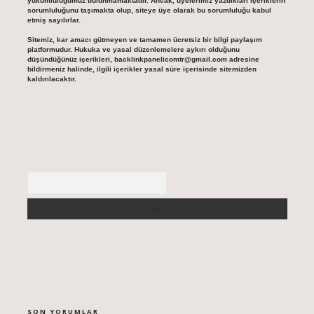
yükümlülüğümüz bulunmamaktadır. Ancak, üyelerimiz yazdıkları içeriklerin
sorumluluğunu taşımakta olup, siteye üye olarak bu sorumluluğu kabul
etmiş sayılırlar.
Sitemiz, kar amacı gütmeyen ve tamamen ücretsiz bir bilgi paylaşım
platformudur. Hukuka ve yasal düzenlemelere aykırı olduğunu
düşündüğünüz içerikleri,
backlinkpanelicomtr@gmail.com
adresine
bildirmeniz halinde, ilgili içerikler yasal süre içerisinde sitemizden
kaldırılacaktır.
Arama
SON YORUMLAR