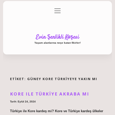
menüyü
Anasayfa
Gizlilik Politikası
Yasal Uyarı
aç
Hakkımızda
Evin Şenlikli Köşesi
Yaşam alanlarına neşe katan fikirler!
ETIKET:
GÜNEY KORE TÜRKIYEYE YAKIN MI
KORE ILE TÜRKIYE AKRABA MI
Tarih: Eylül 24, 2024
Türkiye ile Kore kardeş mi? Kore ve Türkiye kardeş ülkeler