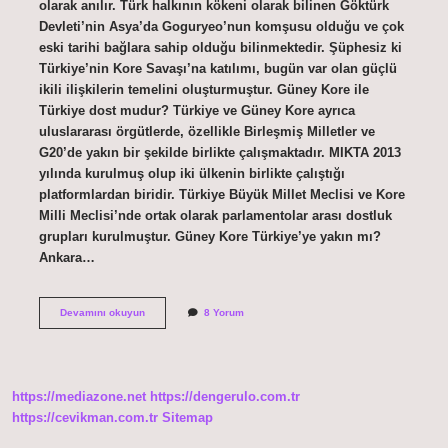
olarak anılır. Türk halkının kökeni olarak bilinen Göktürk
Devleti’nin Asya’da Goguryeo’nun komşusu olduğu ve çok
eski tarihi bağlara sahip olduğu bilinmektedir. Şüphesiz ki
Türkiye’nin Kore Savaşı’na katılımı, bugün var olan güçlü
ikili ilişkilerin temelini oluşturmuştur. Güney Kore ile
Türkiye dost mudur? Türkiye ve Güney Kore ayrıca
uluslararası örgütlerde, özellikle Birleşmiş Milletler ve
G20’de yakın bir şekilde birlikte çalışmaktadır. MIKTA 2013
yılında kurulmuş olup iki ülkenin birlikte çalıştığı
platformlardan biridir. Türkiye Büyük Millet Meclisi ve Kore
Milli Meclisi’nde ortak olarak parlamentolar arası dostluk
grupları kurulmuştur. Güney Kore Türkiye’ye yakın mı?
Ankara…
Kore
Devamını okuyun
8 Yorum
Ile
Türkiye
Akraba
Mı
https://mediazone.net
https://dengerulo.com.tr
https://cevikman.com.tr
Sitemap