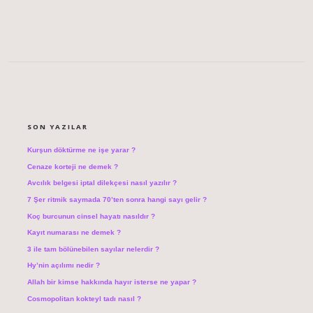
SIDEBAR
SON YAZILAR
Kurşun döktürme ne işe yarar ?
Cenaze korteji ne demek ?
Avcılık belgesi iptal dilekçesi nasıl yazılır ?
7 Şer ritmik saymada 70’ten sonra hangi sayı gelir ?
Koç burcunun cinsel hayatı nasıldır ?
Kayıt numarası ne demek ?
3 ile tam bölünebilen sayılar nelerdir ?
Hy’nin açılımı nedir ?
Allah bir kimse hakkında hayır isterse ne yapar ?
Cosmopolitan kokteyl tadı nasıl ?