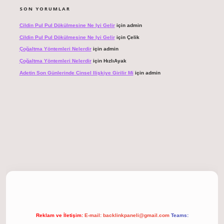
SON YORUMLAR
Cildin Pul Pul Dökülmesine Ne Iyi Gelir
için
admin
Cildin Pul Pul Dökülmesine Ne Iyi Gelir
için
Çelik
Çoğaltma Yöntemleri Nelerdir
için
admin
Çoğaltma Yöntemleri Nelerdir
için
HızlıAyak
Adetin Son Günlerinde Cinsel Ilişkiye Girilir Mi
için
admin
giriş
Reklam ve İletişim:
E-mail:
backlinkpaneli@gmail.com
Teams: