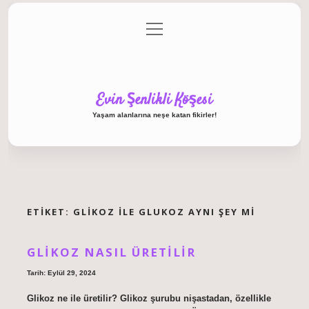
menüyü
Anasayfa
Gizlilik Politikası
Yasal Uyarı
aç
Hakkımızda
Evin Şenlikli Köşesi
Yaşam alanlarına neşe katan fikirler!
ETIKET:
GLIKOZ ILE GLUKOZ AYNI ŞEY MI
GLIKOZ NASIL ÜRETILIR
Tarih: Eylül 29, 2024
Glikoz ne ile üretilir? Glikoz şurubu nişastadan, özellikle