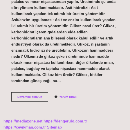
patates ve mısır nişastasından yapılır. Üretiminde şu anda
dört yöntem kullanılmaktadır. Asit hidrolizi: Asit
kullanılarak yapılan tek adımlı bir üretim yöntemidir.
Asit/enzim uygulaması: Asit ve enzim kullanılarak yapılan
iki adımlı bir üretim yöntemidir. Glikoz nasıl ürer? Glikoz,
karbonhidrat içeren gıdalardan elde edilen
karbonhidratların ana bileşeni olarak kabul edilir ve artık
endüstriyel olarak da üretilmektedir. Glikoz, nişastanın
enzimatik hidrolizi ile üretilebilir. Glikozun hammaddesi
nedir? Ülkemizde glikoz şekeri üretiminde hammadde
olarak mısır nişastası kullanılırken, diğer ülkelerde mısır,
patates, buğday ve tapioka nişastası hammadde olarak
kullanılmaktadır. Glikoz kim üretir? Glikoz, bitkiler
tarafından güneş ışığı, su…
Glikoz
Devamını okuyun
Yorum Bırak
Nasıl
Üretilir
https://mediazone.net
https://dengerulo.com.tr
https://cevikman.com.tr
Sitemap