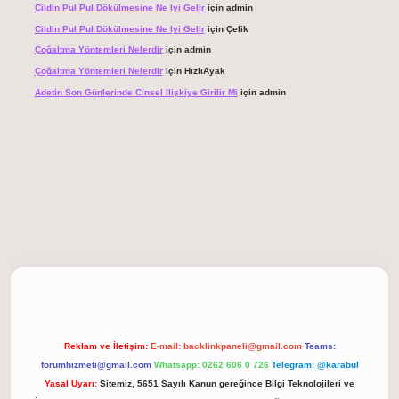
Cildin Pul Pul Dökülmesine Ne Iyi Gelir
için
admin
Cildin Pul Pul Dökülmesine Ne Iyi Gelir
için
Çelik
Çoğaltma Yöntemleri Nelerdir
için
admin
Çoğaltma Yöntemleri Nelerdir
için
HızlıAyak
Adetin Son Günlerinde Cinsel Ilişkiye Girilir Mi
için
admin
giriş
Reklam ve İletişim:
E-mail:
backlinkpaneli@gmail.com
Teams:
forumhizmeti@gmail.com
Whatsapp: 0262 606 0 726
Telegram: @karabul
Yasal Uyarı:
Sitemiz, 5651 Sayılı Kanun gereğince Bilgi Teknolojileri ve