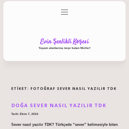
menüyü
Anasayfa
Gizlilik Politikası
Yasal Uyarı
aç
Hakkımızda
Evin Şenlikli Köşesi
Yaşam alanlarına neşe katan fikirler!
ETIKET:
FOTOĞRAF SEVER NASIL YAZILIR TDK
DOĞA SEVER NASIL YAZILIR TDK
Tarih: Ekim 7, 2024
Sever nasıl yazılır TDK? Türkçede “sever” kelimesiyle biten