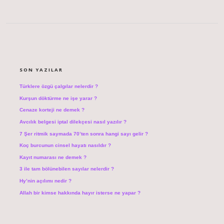
SIDEBAR
SON YAZILAR
Türklere özgü çalgılar nelerdir ?
Kurşun döktürme ne işe yarar ?
Cenaze korteji ne demek ?
Avcılık belgesi iptal dilekçesi nasıl yazılır ?
7 Şer ritmik saymada 70’ten sonra hangi sayı gelir ?
Koç burcunun cinsel hayatı nasıldır ?
Kayıt numarası ne demek ?
3 ile tam bölünebilen sayılar nelerdir ?
Hy’nin açılımı nedir ?
Allah bir kimse hakkında hayır isterse ne yapar ?