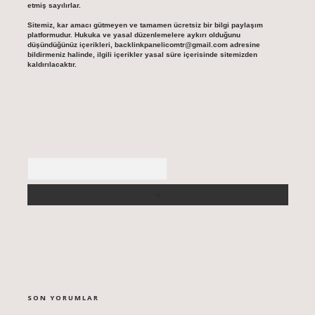
etmiş sayılırlar.
Sitemiz, kar amacı gütmeyen ve tamamen ücretsiz bir bilgi paylaşım
platformudur. Hukuka ve yasal düzenlemelere aykırı olduğunu
düşündüğünüz içerikleri,
backlinkpanelicomtr@gmail.com
adresine
bildirmeniz halinde, ilgili içerikler yasal süre içerisinde sitemizden
kaldırılacaktır.
Arama
SON YORUMLAR