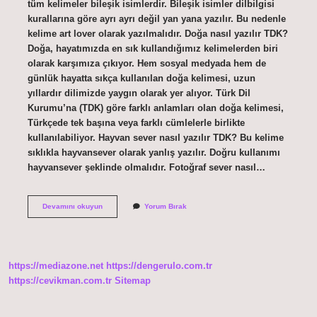
tüm kelimeler bileşik isimlerdir. Bileşik isimler dilbilgisi
kurallarına göre ayrı ayrı değil yan yana yazılır. Bu nedenle
kelime art lover olarak yazılmalıdır. Doğa nasıl yazılır TDK?
Doğa, hayatımızda en sık kullandığımız kelimelerden biri
olarak karşımıza çıkıyor. Hem sosyal medyada hem de
günlük hayatta sıkça kullanılan doğa kelimesi, uzun
yıllardır dilimizde yaygın olarak yer alıyor. Türk Dil
Kurumu’na (TDK) göre farklı anlamları olan doğa kelimesi,
Türkçede tek başına veya farklı cümlelerle birlikte
kullanılabiliyor. Hayvan sever nasıl yazılır TDK? Bu kelime
sıklıkla hayvansever olarak yanlış yazılır. Doğru kullanımı
hayvansever şeklinde olmalıdır. Fotoğraf sever nasıl…
Doğa
Devamını okuyun
Yorum Bırak
Sever
Nasıl
Yazılır
Tdk
https://mediazone.net
https://dengerulo.com.tr
https://cevikman.com.tr
Sitemap