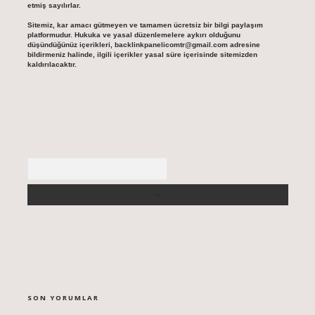
etmiş sayılırlar.
Sitemiz, kar amacı gütmeyen ve tamamen ücretsiz bir bilgi paylaşım
platformudur. Hukuka ve yasal düzenlemelere aykırı olduğunu
düşündüğünüz içerikleri,
backlinkpanelicomtr@gmail.com
adresine
bildirmeniz halinde, ilgili içerikler yasal süre içerisinde sitemizden
kaldırılacaktır.
Arama
SON YORUMLAR