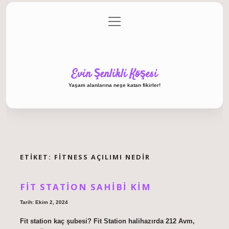
menüyü
Anasayfa
Gizlilik Politikası
Yasal Uyarı
aç
Hakkımızda
Evin Şenlikli Köşesi
Yaşam alanlarına neşe katan fikirler!
ETIKET:
FITNESS AÇILIMI NEDIR
FIT STATION SAHIBI KIM
Tarih: Ekim 2, 2024
Fit station kaç şubesi? Fit Station halihazırda 212 Avm,