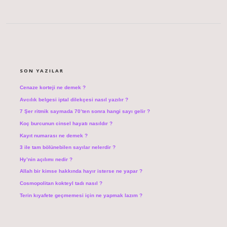
SIDEBAR
SON YAZILAR
Cenaze korteji ne demek ?
Avcılık belgesi iptal dilekçesi nasıl yazılır ?
7 Şer ritmik saymada 70’ten sonra hangi sayı gelir ?
Koç burcunun cinsel hayatı nasıldır ?
Kayıt numarası ne demek ?
3 ile tam bölünebilen sayılar nelerdir ?
Hy’nin açılımı nedir ?
Allah bir kimse hakkında hayır isterse ne yapar ?
Cosmopolitan kokteyl tadı nasıl ?
Terin kıyafete geçmemesi için ne yapmak lazım ?