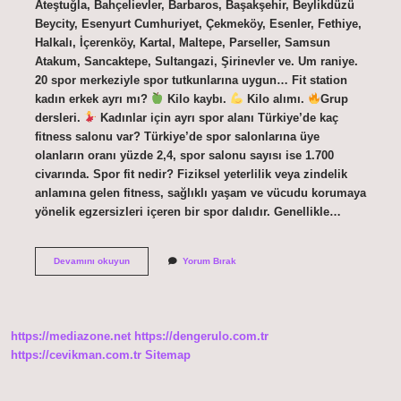
Ateştuğla, Bahçelievler, Barbaros, Başakşehir, Beylikdüzü
Beycity, Esenyurt Cumhuriyet, Çekmeköy, Esenler, Fethiye,
Halkalı, İçerenköy, Kartal, Maltepe, Parseller, Samsun
Atakum, Sancaktepe, Sultangazi, Şirinevler ve. Um raniye.
20 spor merkeziyle spor tutkunlarına uygun… Fit station
kadın erkek ayrı mı?
Kilo kaybı.
Kilo alımı.
Grup
dersleri.
Kadınlar için ayrı spor alanı Türkiye’de kaç
fitness salonu var? Türkiye’de spor salonlarına üye
olanların oranı yüzde 2,4, spor salonu sayısı ise 1.700
civarında. Spor fit nedir? Fiziksel yeterlilik veya zindelik
anlamına gelen fitness, sağlıklı yaşam ve vücudu korumaya
yönelik egzersizleri içeren bir spor dalıdır. Genellikle…
Fit
Devamını okuyun
Yorum Bırak
Station
Sahibi
Kim
https://mediazone.net
https://dengerulo.com.tr
https://cevikman.com.tr
Sitemap