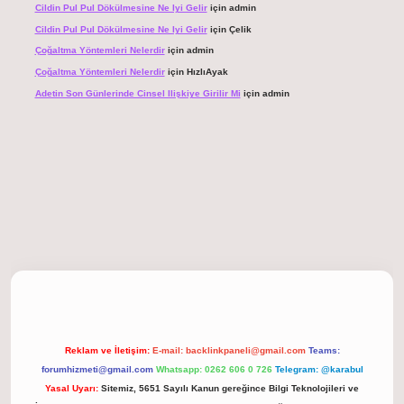
Cildin Pul Pul Dökülmesine Ne Iyi Gelir
için
admin
Cildin Pul Pul Dökülmesine Ne Iyi Gelir
için
Çelik
Çoğaltma Yöntemleri Nelerdir
için
admin
Çoğaltma Yöntemleri Nelerdir
için
HızlıAyak
Adetin Son Günlerinde Cinsel Ilişkiye Girilir Mi
için
admin
 giriş
Reklam ve İletişim:
E-mail:
backlinkpaneli@gmail.com
Teams:
forumhizmeti@gmail.com
Whatsapp: 0262 606 0 726
Telegram: @karabul
Yasal Uyarı:
Sitemiz, 5651 Sayılı Kanun gereğince Bilgi Teknolojileri ve