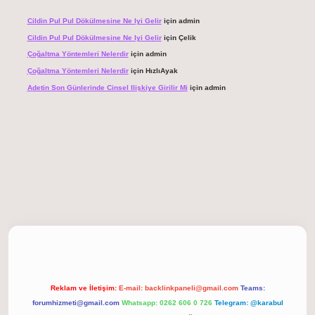
Cildin Pul Pul Dökülmesine Ne Iyi Gelir
için
admin
Cildin Pul Pul Dökülmesine Ne Iyi Gelir
için
Çelik
Çoğaltma Yöntemleri Nelerdir
için
admin
Çoğaltma Yöntemleri Nelerdir
için
HızlıAyak
Adetin Son Günlerinde Cinsel Ilişkiye Girilir Mi
için
admin
giriş
Reklam ve İletişim:
E-mail:
backlinkpaneli@gmail.com
Teams:
forumhizmeti@gmail.com
Whatsapp: 0262 606 0 726
Telegram: @karabul