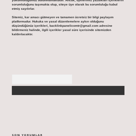
yükümlülüğümüz bulunmamaktadır. Ancak, üyelerimiz yazdıkları içeriklerin
sorumluluğunu taşımakta olup, siteye üye olarak bu sorumluluğu kabul
etmiş sayılırlar.
Sitemiz, kar amacı gütmeyen ve tamamen ücretsiz bir bilgi paylaşım
platformudur. Hukuka ve yasal düzenlemelere aykırı olduğunu
düşündüğünüz içerikleri,
backlinkpanelicomtr@gmail.com
adresine
bildirmeniz halinde, ilgili içerikler yasal süre içerisinde sitemizden
kaldırılacaktır.
Arama
SON YORUMLAR