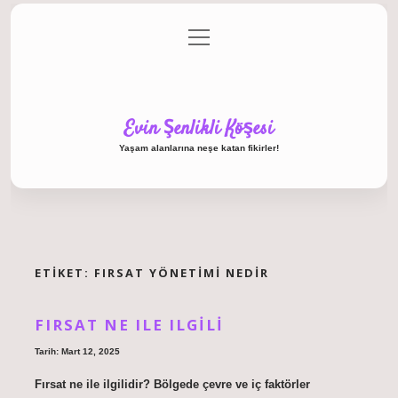
menüyü
Anasayfa
Gizlilik Politikası
Yasal Uyarı
aç
Hakkımızda
Evin Şenlikli Köşesi
Yaşam alanlarına neşe katan fikirler!
ETIKET:
FIRSAT YÖNETIMI NEDIR
FIRSAT NE ILE ILGILI
Tarih: Mart 12, 2025
Fırsat ne ile ilgilidir? Bölgede çevre ve iç faktörler