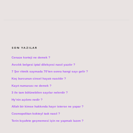
SIDEBAR
SON YAZILAR
Cenaze korteji ne demek ?
Avcılık belgesi iptal dilekçesi nasıl yazılır ?
7 Şer ritmik saymada 70’ten sonra hangi sayı gelir ?
Koç burcunun cinsel hayatı nasıldır ?
Kayıt numarası ne demek ?
3 ile tam bölünebilen sayılar nelerdir ?
Hy’nin açılımı nedir ?
Allah bir kimse hakkında hayır isterse ne yapar ?
Cosmopolitan kokteyl tadı nasıl ?
Terin kıyafete geçmemesi için ne yapmak lazım ?