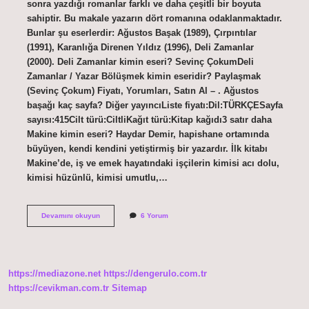
sonra yazdığı romanlar farklı ve daha çeşitli bir boyuta
sahiptir. Bu makale yazarın dört romanına odaklanmaktadır.
Bunlar şu eserlerdir: Ağustos Başak (1989), Çırpıntılar
(1991), Karanlığa Direnen Yıldız (1996), Deli Zamanlar
(2000). Deli Zamanlar kimin eseri? Sevinç ÇokumDeli
Zamanlar / Yazar Bölüşmek kimin eseridir? Paylaşmak
(Sevinç Çokum) Fiyatı, Yorumları, Satın Al – . Ağustos
başağı kaç sayfa? Diğer yayıncıListe fiyatı:Dil:TÜRKÇESayfa
sayısı:415Cilt türü:CiltliKağıt türü:Kitap kağıdı3 satır daha
Makine kimin eseri? Haydar Demir, hapishane ortamında
büyüyen, kendi kendini yetiştirmiş bir yazardır. İlk kitabı
Makine’de, iş ve emek hayatındaki işçilerin kimisi acı dolu,
kimisi hüzünlü, kimisi umutlu,…
Ağustos
Devamını okuyun
6 Yorum
Başağı
Kimin
Eseri
https://mediazone.net
https://dengerulo.com.tr
https://cevikman.com.tr
Sitemap