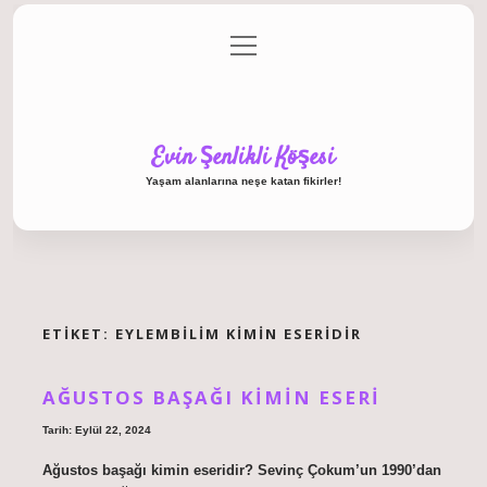
menüyü
Anasayfa
Gizlilik Politikası
Yasal Uyarı
aç
Hakkımızda
Evin Şenlikli Köşesi
Yaşam alanlarına neşe katan fikirler!
ETIKET:
EYLEMBILIM KIMIN ESERIDIR
AĞUSTOS BAŞAĞI KIMIN ESERI
Tarih: Eylül 22, 2024
Ağustos başağı kimin eseridir? Sevinç Çokum’un 1990’dan