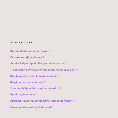
SIDEBAR
SON YAZILAR
Kurşun döktürme ne işe yarar ?
Cenaze korteji ne demek ?
Avcılık belgesi iptal dilekçesi nasıl yazılır ?
7 Şer ritmik saymada 70’ten sonra hangi sayı gelir ?
Koç burcunun cinsel hayatı nasıldır ?
Kayıt numarası ne demek ?
3 ile tam bölünebilen sayılar nelerdir ?
Hy’nin açılımı nedir ?
Allah bir kimse hakkında hayır isterse ne yapar ?
Cosmopolitan kokteyl tadı nasıl ?