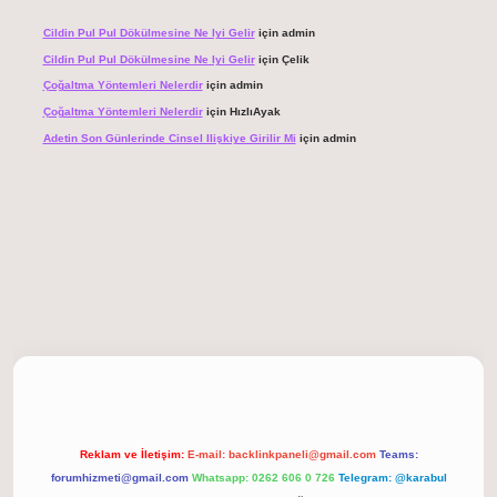
Cildin Pul Pul Dökülmesine Ne Iyi Gelir
için
admin
Cildin Pul Pul Dökülmesine Ne Iyi Gelir
için
Çelik
Çoğaltma Yöntemleri Nelerdir
için
admin
Çoğaltma Yöntemleri Nelerdir
için
HızlıAyak
Adetin Son Günlerinde Cinsel Ilişkiye Girilir Mi
için
admin
giriş
Reklam ve İletişim:
E-mail:
backlinkpaneli@gmail.com
Teams:
forumhizmeti@gmail.com
Whatsapp: 0262 606 0 726
Telegram: @karabul