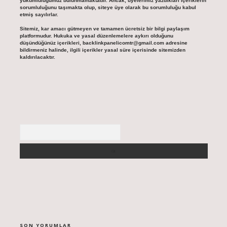
yükümlülüğümüz bulunmamaktadır. Ancak, üyelerimiz yazdıkları içeriklerin
sorumluluğunu taşımakta olup, siteye üye olarak bu sorumluluğu kabul
etmiş sayılırlar.
Sitemiz, kar amacı gütmeyen ve tamamen ücretsiz bir bilgi paylaşım
platformudur. Hukuka ve yasal düzenlemelere aykırı olduğunu
düşündüğünüz içerikleri,
backlinkpanelicomtr@gmail.com
adresine
bildirmeniz halinde, ilgili içerikler yasal süre içerisinde sitemizden
kaldırılacaktır.
Arama
SON YORUMLAR