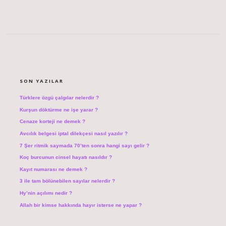
SIDEBAR
SON YAZILAR
Türklere özgü çalgılar nelerdir ?
Kurşun döktürme ne işe yarar ?
Cenaze korteji ne demek ?
Avcılık belgesi iptal dilekçesi nasıl yazılır ?
7 Şer ritmik saymada 70’ten sonra hangi sayı gelir ?
Koç burcunun cinsel hayatı nasıldır ?
Kayıt numarası ne demek ?
3 ile tam bölünebilen sayılar nelerdir ?
Hy’nin açılımı nedir ?
Allah bir kimse hakkında hayır isterse ne yapar ?