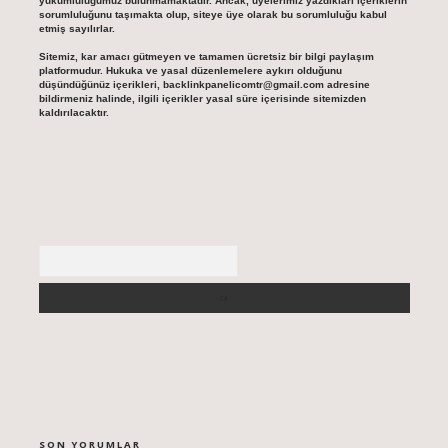
yükümlülüğümüz bulunmamaktadır. Ancak, üyelerimiz yazdıkları içeriklerin
sorumluluğunu taşımakta olup, siteye üye olarak bu sorumluluğu kabul
etmiş sayılırlar.
Sitemiz, kar amacı gütmeyen ve tamamen ücretsiz bir bilgi paylaşım
platformudur. Hukuka ve yasal düzenlemelere aykırı olduğunu
düşündüğünüz içerikleri,
backlinkpanelicomtr@gmail.com
adresine
bildirmeniz halinde, ilgili içerikler yasal süre içerisinde sitemizden
kaldırılacaktır.
Arama
SON YORUMLAR