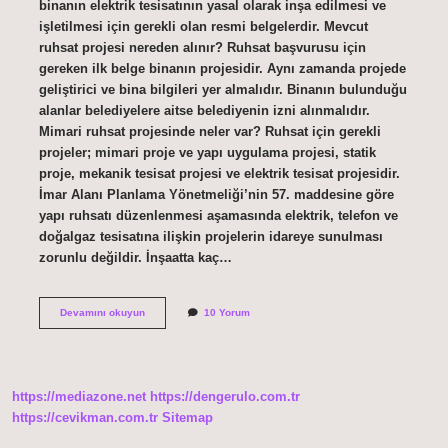
binanın elektrik tesisatının yasal olarak inşa edilmesi ve
işletilmesi için gerekli olan resmi belgelerdir. Mevcut
ruhsat projesi nereden alınır? Ruhsat başvurusu için
gereken ilk belge binanın projesidir. Aynı zamanda projede
geliştirici ve bina bilgileri yer almalıdır. Binanın bulunduğu
alanlar belediyelere aitse belediyenin izni alınmalıdır.
Mimari ruhsat projesinde neler var? Ruhsat için gerekli
projeler; mimari proje ve yapı uygulama projesi, statik
proje, mekanik tesisat projesi ve elektrik tesisat projesidir.
İmar Alanı Planlama Yönetmeliği’nin 57. maddesine göre
yapı ruhsatı düzenlenmesi aşamasında elektrik, telefon ve
doğalgaz tesisatına ilişkin projelerin idareye sunulması
zorunlu değildir. İnşaatta kaç…
Ruhsat
Devamını okuyun
10 Yorum
Projesi
Ne
Demek
https://mediazone.net
https://dengerulo.com.tr
https://cevikman.com.tr
Sitemap