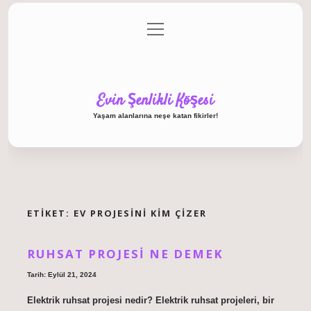
menüyü
Anasayfa
Gizlilik Politikası
Yasal Uyarı
aç
Hakkımızda
Evin Şenlikli Köşesi
Yaşam alanlarına neşe katan fikirler!
ETIKET:
EV PROJESINI KIM ÇIZER
RUHSAT PROJESI NE DEMEK
Tarih: Eylül 21, 2024
Elektrik ruhsat projesi nedir? Elektrik ruhsat projeleri, bir