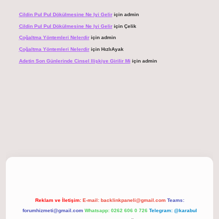
Cildin Pul Pul Dökülmesine Ne Iyi Gelir
için
admin
Cildin Pul Pul Dökülmesine Ne Iyi Gelir
için
Çelik
Çoğaltma Yöntemleri Nelerdir
için
admin
Çoğaltma Yöntemleri Nelerdir
için
HızlıAyak
Adetin Son Günlerinde Cinsel Ilişkiye Girilir Mi
için
admin
giriş
Reklam ve İletişim:
E-mail:
backlinkpaneli@gmail.com
Teams:
forumhizmeti@gmail.com
Whatsapp: 0262 606 0 726
Telegram: @karabul