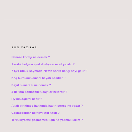
SIDEBAR
SON YAZILAR
Cenaze korteji ne demek ?
Avcılık belgesi iptal dilekçesi nasıl yazılır ?
7 Şer ritmik saymada 70’ten sonra hangi sayı gelir ?
Koç burcunun cinsel hayatı nasıldır ?
Kayıt numarası ne demek ?
3 ile tam bölünebilen sayılar nelerdir ?
Hy’nin açılımı nedir ?
Allah bir kimse hakkında hayır isterse ne yapar ?
Cosmopolitan kokteyl tadı nasıl ?
Terin kıyafete geçmemesi için ne yapmak lazım ?