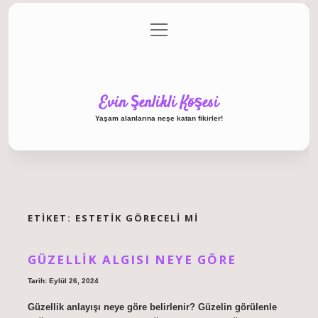
menüyü
Anasayfa
Gizlilik Politikası
Yasal Uyarı
aç
Hakkımızda
Evin Şenlikli Köşesi
Yaşam alanlarına neşe katan fikirler!
ETIKET:
ESTETIK GÖRECELI MI
GÜZELLIK ALGISI NEYE GÖRE
Tarih: Eylül 26, 2024
Güzellik anlayışı neye göre belirlenir? Güzelin görülenle