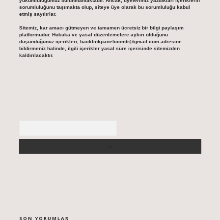
yükümlülüğümüz bulunmamaktadır. Ancak, üyelerimiz yazdıkları içeriklerin
sorumluluğunu taşımakta olup, siteye üye olarak bu sorumluluğu kabul
etmiş sayılırlar.
Sitemiz, kar amacı gütmeyen ve tamamen ücretsiz bir bilgi paylaşım
platformudur. Hukuka ve yasal düzenlemelere aykırı olduğunu
düşündüğünüz içerikleri,
backlinkpanelicomtr@gmail.com
adresine
bildirmeniz halinde, ilgili içerikler yasal süre içerisinde sitemizden
kaldırılacaktır.
Arama
SON YORUMLAR