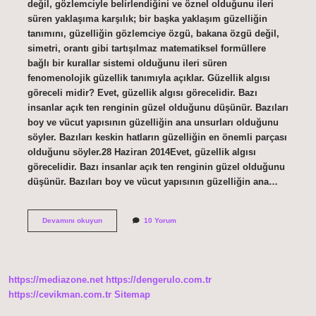
değil, gözlemciyle belirlendiğini ve öznel olduğunu ileri
süren yaklaşıma karşılık; bir başka yaklaşım güzelliğin
tanımını, güzelliğin gözlemciye özgü, bakana özgü değil,
simetri, orantı gibi tartışılmaz matematiksel formüllere
bağlı bir kurallar sistemi olduğunu ileri süren
fenomenolojik güzellik tanımıyla açıklar. Güzellik algısı
göreceli midir? Evet, güzellik algısı görecelidir. Bazı
insanlar açık ten renginin güzel olduğunu düşünür. Bazıları
boy ve vücut yapısının güzelliğin ana unsurları olduğunu
söyler. Bazıları keskin hatların güzelliğin en önemli parçası
olduğunu söyler.28 Haziran 2014Evet, güzellik algısı
görecelidir. Bazı insanlar açık ten renginin güzel olduğunu
düşünür. Bazıları boy ve vücut yapısının güzelliğin ana…
Güzellik
Devamını okuyun
10 Yorum
Algısı
Neye
Göre
https://mediazone.net
https://dengerulo.com.tr
https://cevikman.com.tr
Sitemap