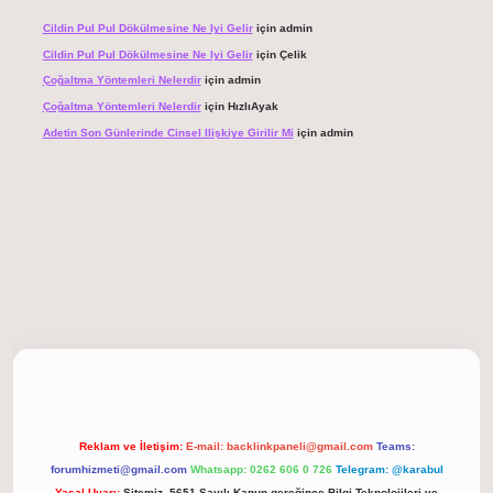
Cildin Pul Pul Dökülmesine Ne Iyi Gelir
için
admin
Cildin Pul Pul Dökülmesine Ne Iyi Gelir
için
Çelik
Çoğaltma Yöntemleri Nelerdir
için
admin
Çoğaltma Yöntemleri Nelerdir
için
HızlıAyak
Adetin Son Günlerinde Cinsel Ilişkiye Girilir Mi
için
admin
giriş
Reklam ve İletişim:
E-mail:
backlinkpaneli@gmail.com
Teams:
forumhizmeti@gmail.com
Whatsapp: 0262 606 0 726
Telegram: @karabul
Yasal Uyarı:
Sitemiz, 5651 Sayılı Kanun gereğince Bilgi Teknolojileri ve