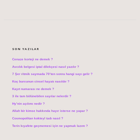
SIDEBAR
SON YAZILAR
Cenaze korteji ne demek ?
Avcılık belgesi iptal dilekçesi nasıl yazılır ?
7 Şer ritmik saymada 70’ten sonra hangi sayı gelir ?
Koç burcunun cinsel hayatı nasıldır ?
Kayıt numarası ne demek ?
3 ile tam bölünebilen sayılar nelerdir ?
Hy’nin açılımı nedir ?
Allah bir kimse hakkında hayır isterse ne yapar ?
Cosmopolitan kokteyl tadı nasıl ?
Terin kıyafete geçmemesi için ne yapmak lazım ?