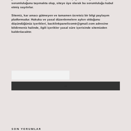
sorumluluğunu taşımakta olup, siteye üye olarak bu sorumluluğu kabul
etmiş sayılırlar.
Sitemiz, kar amacı gütmeyen ve tamamen ücretsiz bir bilgi paylaşım
platformudur. Hukuka ve yasal düzenlemelere aykırı olduğunu
düşündüğünüz içerikleri,
backlinkpanelicomtr@gmail.com
adresine
bildirmeniz halinde, ilgili içerikler yasal süre içerisinde sitemizden
kaldırılacaktır.
Arama
SON YORUMLAR