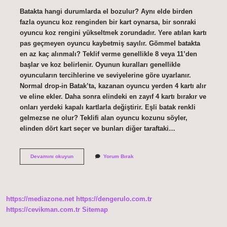
Batakta hangi durumlarda el bozulur? Aynı elde birden
fazla oyuncu koz renginden bir kart oynarsa, bir sonraki
oyuncu koz rengini yükseltmek zorundadır. Yere atılan kartı
pas geçmeyen oyuncu kaybetmiş sayılır. Gömmel batakta
en az kaç alınmalı? Teklif verme genellikle 8 veya 11’den
başlar ve koz belirlenir. Oyunun kuralları genellikle
oyuncuların tercihlerine ve seviyelerine göre uyarlanır.
Normal drop-in Batak’ta, kazanan oyuncu yerden 4 kartı alır
ve eline ekler. Daha sonra elindeki en zayıf 4 kartı bırakır ve
onları yerdeki kapalı kartlarla değiştirir. Eşli batak renkli
gelmezse ne olur? Teklifi alan oyuncu kozunu söyler,
elinden dört kart seçer ve bunları diğer taraftaki…
Gömmeli
Devamını okuyun
Yorum Bırak
Batakta
Renk
Yoksa
El
Bozulur
https://mediazone.net
https://dengerulo.com.tr
Mu
https://cevikman.com.tr
Sitemap