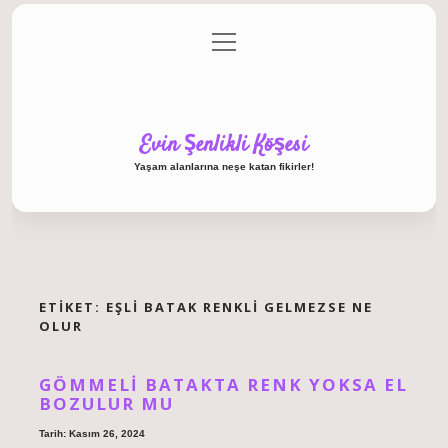
menüyü
Anasayfa
Gizlilik Politikası
Yasal Uyarı
aç
Hakkımızda
Evin Şenlikli Köşesi
Yaşam alanlarına neşe katan fikirler!
ETIKET:
EŞLI BATAK RENKLI GELMEZSE NE
OLUR
GÖMMELI BATAKTA RENK YOKSA EL
BOZULUR MU
Tarih: Kasım 26, 2024