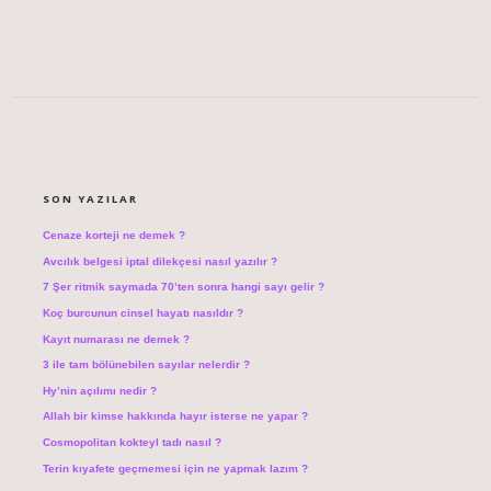
SIDEBAR
SON YAZILAR
Cenaze korteji ne demek ?
Avcılık belgesi iptal dilekçesi nasıl yazılır ?
7 Şer ritmik saymada 70’ten sonra hangi sayı gelir ?
Koç burcunun cinsel hayatı nasıldır ?
Kayıt numarası ne demek ?
3 ile tam bölünebilen sayılar nelerdir ?
Hy’nin açılımı nedir ?
Allah bir kimse hakkında hayır isterse ne yapar ?
Cosmopolitan kokteyl tadı nasıl ?
Terin kıyafete geçmemesi için ne yapmak lazım ?