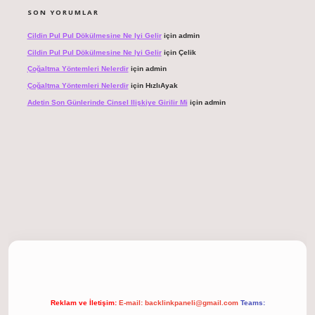
SON YORUMLAR
Cildin Pul Pul Dökülmesine Ne Iyi Gelir
için
admin
Cildin Pul Pul Dökülmesine Ne Iyi Gelir
için
Çelik
Çoğaltma Yöntemleri Nelerdir
için
admin
Çoğaltma Yöntemleri Nelerdir
için
HızlıAyak
Adetin Son Günlerinde Cinsel Ilişkiye Girilir Mi
için
admin
giriş
Reklam ve İletişim:
E-mail:
backlinkpaneli@gmail.com
Teams: