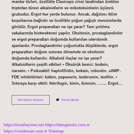
mantar türleri, özellikle Claviceps cinsi tarafından üretilen
triptofan türevi alkaloidlerin ve mikotoksinlerin üçüncü
grubudur. Ergot her yerde bulunur. Ancak, dağılımı iklim
koşullarına bağlıdır ve özellikle yoğun yağışlı mevsimlerde
görülür. Ergot preparatları ne işe yarar? Tam yırtılma
vakalarında histerektomi yapılır. Oksitosin, prostaglandinler
ve ergot preparatları doğumda kullanılan uterotonik
ajanlardır. Prostaglandinler çoğunlukla düşüklerde, ergot
preparatları doğum sonrası dönemde ve oksitosin
doğumda kullanılır. Alkaloid ilaçlar ne işe yarar?
Alkaloidlerin çeşitli etkileri • Öksürük kesici: kodein,
narsein. • Psikoaktif: haplofillidin, kokain, robustin. sAMP-
FDE inhibitörleri: kafein, papaverin, teobromin, teofilin. •
Sıtmaya karşı etkili: febrifugin, kinin, kinonin, ……. Ergot…
Ergot
Devamını okuyun
Yorum Bırak
Alkaloidleri
Ne
Işe
Yarar
https://mediazone.net
https://dengerulo.com.tr
https://cevikman.com.tr
Sitemap