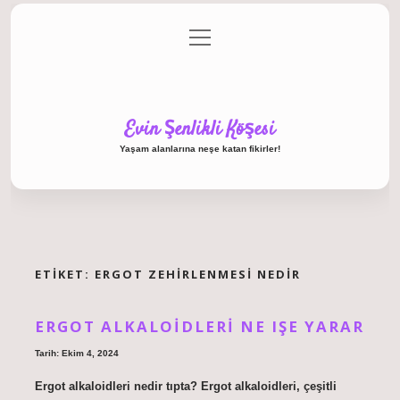
menüyü
Anasayfa
Gizlilik Politikası
Yasal Uyarı
aç
Hakkımızda
Evin Şenlikli Köşesi
Yaşam alanlarına neşe katan fikirler!
ETIKET:
ERGOT ZEHIRLENMESI NEDIR
ERGOT ALKALOIDLERI NE IŞE YARAR
Tarih: Ekim 4, 2024
Ergot alkaloidleri nedir tıpta? Ergot alkaloidleri, çeşitli