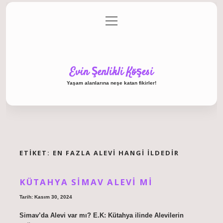
menüyü
Anasayfa
Gizlilik Politikası
Yasal Uyarı
aç
Hakkımızda
Evin Şenlikli Köşesi
Yaşam alanlarına neşe katan fikirler!
ETIKET:
EN FAZLA ALEVI HANGI ILDEDIR
KÜTAHYA SIMAV ALEVI MI
Tarih: Kasım 30, 2024
Simav’da Alevi var mı? E.K: Kütahya ilinde Alevilerin