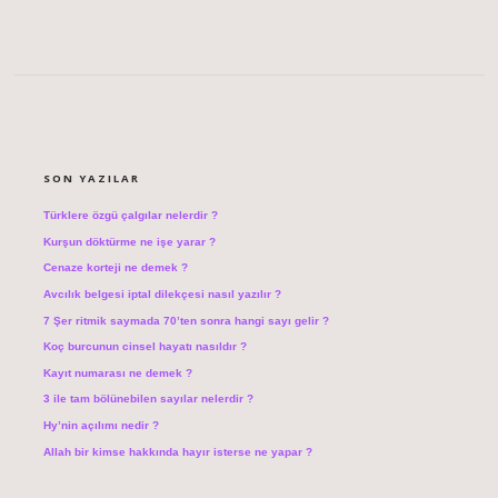
SIDEBAR
SON YAZILAR
Türklere özgü çalgılar nelerdir ?
Kurşun döktürme ne işe yarar ?
Cenaze korteji ne demek ?
Avcılık belgesi iptal dilekçesi nasıl yazılır ?
7 Şer ritmik saymada 70’ten sonra hangi sayı gelir ?
Koç burcunun cinsel hayatı nasıldır ?
Kayıt numarası ne demek ?
3 ile tam bölünebilen sayılar nelerdir ?
Hy’nin açılımı nedir ?
Allah bir kimse hakkında hayır isterse ne yapar ?