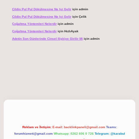
Cildin Pul Pul Dökülmesine Ne Iyi Gelir
için
admin
Cildin Pul Pul Dökülmesine Ne Iyi Gelir
için
Çelik
Çoğaltma Yöntemleri Nelerdir
için
admin
Çoğaltma Yöntemleri Nelerdir
için
HızlıAyak
Adetin Son Günlerinde Cinsel Ilişkiye Girilir Mi
için
admin
 giriş
Reklam ve İletişim:
E-mail:
backlinkpaneli@gmail.com
Teams:
forumhizmeti@gmail.com
Whatsapp: 0262 606 0 726
Telegram: @karabul