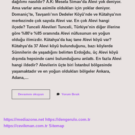
dağılımı nasıldır? A.K: Mesela Simav’da Alevi yok deniyor.
Ama varlar ama asimile oldukları için yoklar deniyor.
Domaniç’te, Tavşanlı’nın Dedeler Köyü’nde ve Kütahya’nın
merkezinde çok sayıda Alevi var. En çok Alevi hangi
ilçede? Tunceli Alevileri Tunceli, Türkiye’nin diğer illerine
göre %80’e %85 oranında Alevi nüfusunun en yoğun
olduğu ilimizdir. Kütahya’da kaç tane Alevi köyü var?
Kütahya’da 37 Alevi köyü bulunduğunu, bazı köylerde
Sünnilerin de yaşadığını belirten Erdoğdu, üç Alevi köyü
dışında hepsinde cami bulunduğunu anlattı. En fazla Alevi
hangi ildedir? Alevilerin üçte biri İstanbul bölgesinde
yaşamaktadır ve en yoğun oldukları bölgeler Ankara,
Adana,…
Kütahya
Devamını okuyun
Yorum Bırak
Simav
Alevi
Mi
https://mediazone.net
https://dengerulo.com.tr
https://cevikman.com.tr
Sitemap