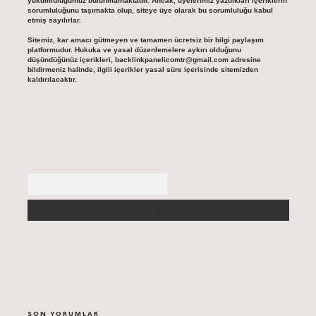
yükümlülüğümüz bulunmamaktadır. Ancak, üyelerimiz yazdıkları içeriklerin
sorumluluğunu taşımakta olup, siteye üye olarak bu sorumluluğu kabul
etmiş sayılırlar.
Sitemiz, kar amacı gütmeyen ve tamamen ücretsiz bir bilgi paylaşım
platformudur. Hukuka ve yasal düzenlemelere aykırı olduğunu
düşündüğünüz içerikleri,
backlinkpanelicomtr@gmail.com
adresine
bildirmeniz halinde, ilgili içerikler yasal süre içerisinde sitemizden
kaldırılacaktır.
Arama
SON YORUMLAR