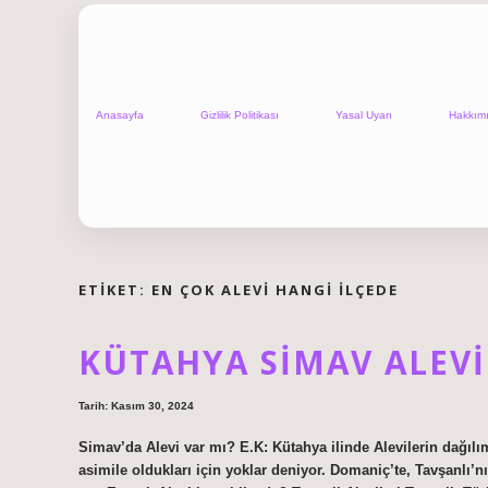
Anasayfa
Gizlilik Politikası
Yasal Uyarı
Hakkım
ETIKET:
EN ÇOK ALEVI HANGI ILÇEDE
KÜTAHYA SIMAV ALEVI
Tarih: Kasım 30, 2024
Simav’da Alevi var mı? E.K: Kütahya ilinde Alevilerin dağıl
asimile oldukları için yoklar deniyor. Domaniç’te, Tavşanlı