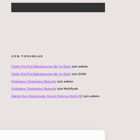
SON YORUMLAR
Cildin Pul Pul Dökülmesine Ne Iyi Gelir
için
admin
Cildin Pul Pul Dökülmesine Ne Iyi Gelir
için
Çelik
Çoğaltma Yöntemleri Nelerdir
için
admin
Çoğaltma Yöntemleri Nelerdir
için
HızlıAyak
Adetin Son Günlerinde Cinsel Ilişkiye Girilir Mi
için
admin