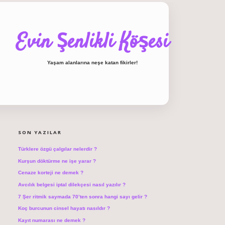
Evin Şenlikli Köşesi
Yaşam alanlarına neşe katan fikirler!
SIDEBAR
hiltonbet giriş
SON YAZILAR
Türklere özgü çalgılar nelerdir ?
Kurşun döktürme ne işe yarar ?
Cenaze korteji ne demek ?
Avcılık belgesi iptal dilekçesi nasıl yazılır ?
7 Şer ritmik saymada 70’ten sonra hangi sayı gelir ?
Koç burcunun cinsel hayatı nasıldır ?
Kayıt numarası ne demek ?