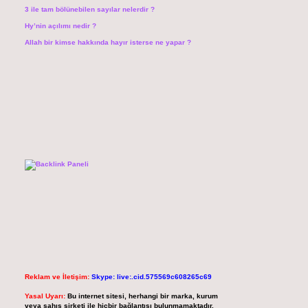
3 ile tam bölünebilen sayılar nelerdir ?
Hy’nin açılımı nedir ?
Allah bir kimse hakkında hayır isterse ne yapar ?
Reklam ve İletişim:
Skype: live:.cid.575569c608265c69
Yasal Uyarı:
Bu internet sitesi, herhangi bir marka, kurum
veya şahıs şirketi ile hiçbir bağlantısı bulunmamaktadır.