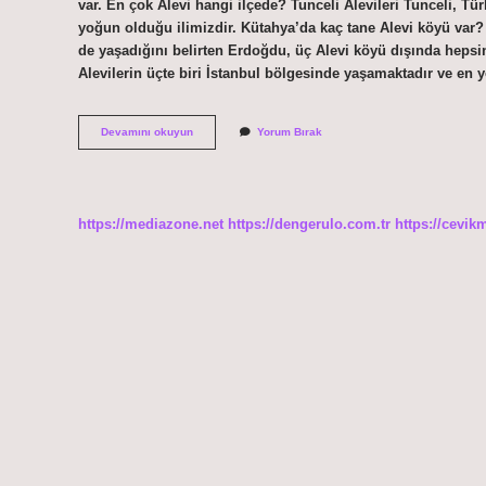
var. En çok Alevi hangi ilçede? Tunceli Alevileri Tunceli, T
yoğun olduğu ilimizdir. Kütahya’da kaç tane Alevi köyü var
de yaşadığını belirten Erdoğdu, üç Alevi köyü dışında hepsi
Alevilerin üçte biri İstanbul bölgesinde yaşamaktadır ve en
Kütahya
Devamını okuyun
Yorum Bırak
Simav
Alevi
Mi
https://mediazone.net
https://dengerulo.com.tr
https://cevik