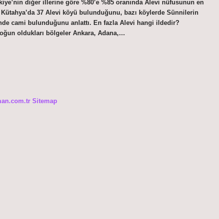
ürkiye’nin diğer illerine göre %80’e %85 oranında Alevi nüfusunun en
? Kütahya’da 37 Alevi köyü bulunduğunu, bazı köylerde Sünnilerin
nde cami bulunduğunu anlattı. En fazla Alevi hangi ildedir?
 yoğun oldukları bölgeler Ankara, Adana,…
man.com.tr
Sitemap