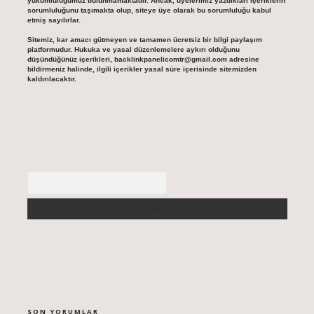
yükümlülüğümüz bulunmamaktadır. Ancak, üyelerimiz yazdıkları içeriklerin
sorumluluğunu taşımakta olup, siteye üye olarak bu sorumluluğu kabul
etmiş sayılırlar.
Sitemiz, kar amacı gütmeyen ve tamamen ücretsiz bir bilgi paylaşım
platformudur. Hukuka ve yasal düzenlemelere aykırı olduğunu
düşündüğünüz içerikleri,
backlinkpanelicomtr@gmail.com
adresine
bildirmeniz halinde, ilgili içerikler yasal süre içerisinde sitemizden
kaldırılacaktır.
Arama
SON YORUMLAR