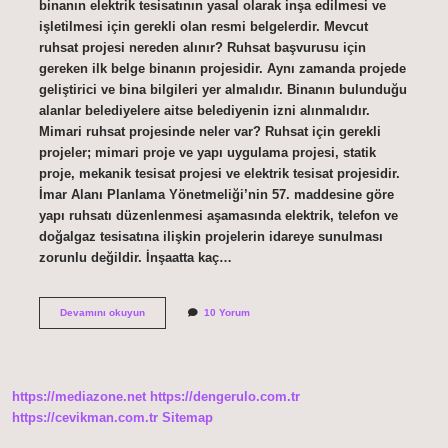
binanın elektrik tesisatının yasal olarak inşa edilmesi ve
işletilmesi için gerekli olan resmi belgelerdir. Mevcut
ruhsat projesi nereden alınır? Ruhsat başvurusu için
gereken ilk belge binanın projesidir. Aynı zamanda projede
geliştirici ve bina bilgileri yer almalıdır. Binanın bulunduğu
alanlar belediyelere aitse belediyenin izni alınmalıdır.
Mimari ruhsat projesinde neler var? Ruhsat için gerekli
projeler; mimari proje ve yapı uygulama projesi, statik
proje, mekanik tesisat projesi ve elektrik tesisat projesidir.
İmar Alanı Planlama Yönetmeliği’nin 57. maddesine göre
yapı ruhsatı düzenlenmesi aşamasında elektrik, telefon ve
doğalgaz tesisatına ilişkin projelerin idareye sunulması
zorunlu değildir. İnşaatta kaç…
Ruhsat
Devamını okuyun
10 Yorum
Projesi
Ne
Demek
https://mediazone.net
https://dengerulo.com.tr
https://cevikman.com.tr
Sitemap