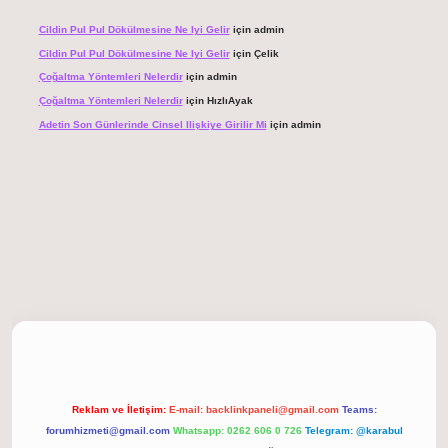
Cildin Pul Pul Dökülmesine Ne Iyi Gelir
için
admin
Cildin Pul Pul Dökülmesine Ne Iyi Gelir
için
Çelik
Çoğaltma Yöntemleri Nelerdir
için
admin
Çoğaltma Yöntemleri Nelerdir
için
HızlıAyak
Adetin Son Günlerinde Cinsel Ilişkiye Girilir Mi
için
admin
 giriş
Reklam ve İletişim:
E-mail:
backlinkpaneli@gmail.com
Teams:
forumhizmeti@gmail.com
Whatsapp: 0262 606 0 726
Telegram: @karabul