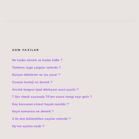
SIDEBAR
SON YAZILAR
Ne kadar ekmek ne kadar köfte ?
Türklere özgü çalgılar nelerdir ?
Kurşun döktürme ne işe yarar ?
Cenaze korteji ne demek ?
Avcılık belgesi iptal dilekçesi nasıl yazılır ?
7 Şer ritmik saymada 70’ten sonra hangi sayı gelir ?
Koç burcunun cinsel hayatı nasıldır ?
Kayıt numarası ne demek ?
3 ile tam bölünebilen sayılar nelerdir ?
Hy’nin açılımı nedir ?