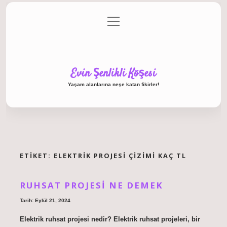
menüyü
Anasayfa
Gizlilik Politikası
Yasal Uyarı
aç
Hakkımızda
Evin Şenlikli Köşesi
Yaşam alanlarına neşe katan fikirler!
ETIKET:
ELEKTRIK PROJESI ÇIZIMI KAÇ TL
RUHSAT PROJESI NE DEMEK
Tarih: Eylül 21, 2024
Elektrik ruhsat projesi nedir? Elektrik ruhsat projeleri, bir