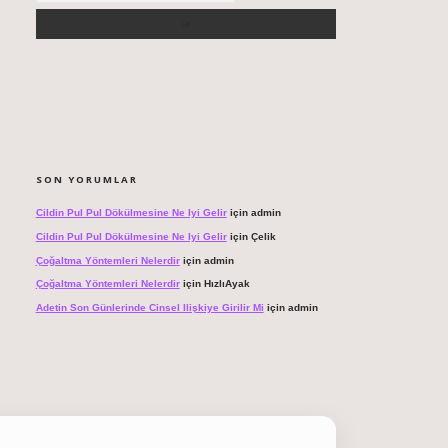
SON YORUMLAR
Cildin Pul Pul Dökülmesine Ne Iyi Gelir
için
admin
Cildin Pul Pul Dökülmesine Ne Iyi Gelir
için
Çelik
Çoğaltma Yöntemleri Nelerdir
için
admin
Çoğaltma Yöntemleri Nelerdir
için
HızlıAyak
Adetin Son Günlerinde Cinsel Ilişkiye Girilir Mi
için
admin