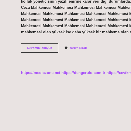
kolluk yöneticisinin yazılı emrine karar verildiği durumlarda
Ceza Mahkemesi Mahkemesi Mahkemesi Mahkemesi Mahke
Mahkemesi Mahkemesi Mahkemesi Mahkemesi Mahkemesi 
Mahkemesi Mahkemesi Mahkemesi Mahkemesi Mahkemesi 
Mahkemesi Mahkemesi Mahkemesi Mahkemesi Mahkemesi 
mahkemesi olan yüksek ise daha yüksek bir mahkeme olan
El
Devamını okuyun
Yorum Bırak
Koyma
Kararını
Savcı
Verebilir
Mi
https://mediazone.net
https://dengerulo.com.tr
https://cevik