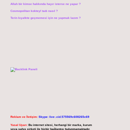
Allah bir kimse hakkında hayır isterse ne yapar ?
Cosmopolitan kokteyl tadı nasıl ?
Terin kıyafete geçmemesi için ne yapmak lazım ?
Reklam ve İletişim:
Skype: live:.cid.575569c608265c69
Yasal Uyarı:
Bu internet sitesi, herhangi bir marka, kurum
veya şahıs şirketi ile hiçbir bağlantısı bulunmamaktadır.