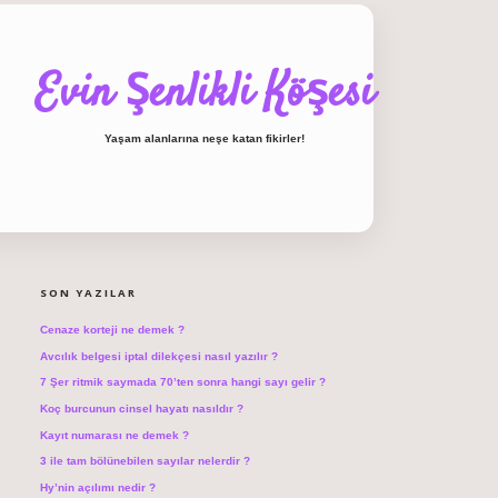
Evin Şenlikli Köşesi
Yaşam alanlarına neşe katan fikirler!
SIDEBAR
hiltonbet giriş
SON YAZILAR
Cenaze korteji ne demek ?
Avcılık belgesi iptal dilekçesi nasıl yazılır ?
7 Şer ritmik saymada 70’ten sonra hangi sayı gelir ?
Koç burcunun cinsel hayatı nasıldır ?
Kayıt numarası ne demek ?
3 ile tam bölünebilen sayılar nelerdir ?
Hy’nin açılımı nedir ?