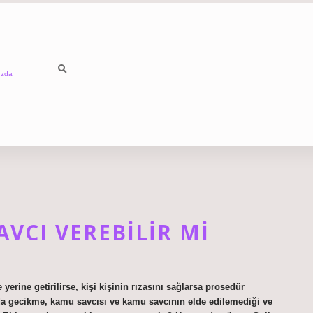
ızda
VCI VEREBILIR MI
 yerine getirilirse, kişi kişinin rızasını sağlarsa prosedür
da gecikme, kamu savcısı ve kamu savcının elde edilemediği ve