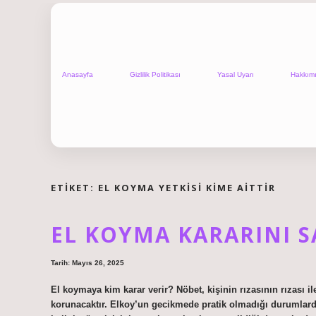
Anasayfa
Gizlilik Politikası
Yasal Uyarı
Hakkım
ETIKET:
EL KOYMA YETKISI KIME AITTIR
EL KOYMA KARARINI SA
Tarih: Mayıs 26, 2025
El koymaya kim karar verir? Nöbet, kişinin rızasının rızası ile
korunacaktır. Elkoy’un gecikmede pratik olmadığı durumlar