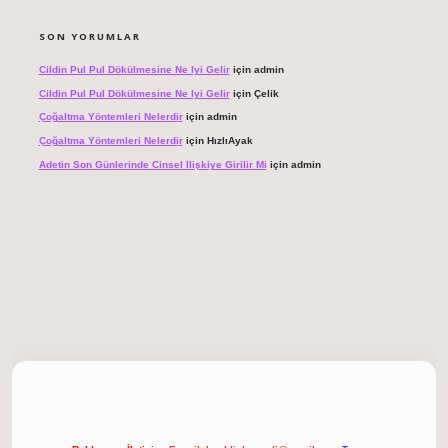
SON YORUMLAR
Cildin Pul Pul Dökülmesine Ne Iyi Gelir
için
admin
Cildin Pul Pul Dökülmesine Ne Iyi Gelir
için
Çelik
Çoğaltma Yöntemleri Nelerdir
için
admin
Çoğaltma Yöntemleri Nelerdir
için
HızlıAyak
Adetin Son Günlerinde Cinsel Ilişkiye Girilir Mi
için
admin
giriş