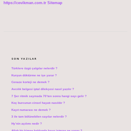
https://cevikman.com.tr
Sitemap
SIDEBAR
SON YAZILAR
Türklere özgü çalgılar nelerdir ?
Kurşun döktürme ne işe yarar ?
Cenaze korteji ne demek ?
Avcılık belgesi iptal dilekçesi nasıl yazılır ?
7 Şer ritmik saymada 70’ten sonra hangi sayı gelir ?
Koç burcunun cinsel hayatı nasıldır ?
Kayıt numarası ne demek ?
3 ile tam bölünebilen sayılar nelerdir ?
Hy’nin açılımı nedir ?
Allah bir kimse hakkında hayır isterse ne yapar ?