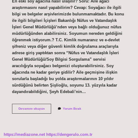
En eski soy ağacına nasıl ulaşılır? Soru: Aile ağacı
araştırmasını nasıl yapabilirim? Cevap: Soyağacı ile ilgili
bilgi ve belgeler arşivlerimizde bulunmamaktadır. Bu konu
ile ilgili bilgileri İçişleri Bakanlığı Nüfus ve Vatandaşlık
İşleri Genel Müdürlüğü’nden veya bağlı olduğunuz nüfus
müdürlüğünden alabilirsiniz. Soyumun nereden geldiğini
öğrenmek istiyorum.? T.C. Kimlik numaranız ve e-devlet
şifreniz veya diğer güvenli kimlik doğrulama araçlarıyla
adrese giriş yaptıktan sonra “Nüfus ve Vatandaşlık İşleri
Genel Müdürlüğü/Soy Bilgisi Sorgulama” servisi
aracılığıyla soyağacı belgenizi oluşturabilirsiniz. Soy
ağacında ne kadar geriye gidilir? Aile geçmişine ilişkin
sorularla başladığı bu yolda araştırmalarının 10 yıldır
sürdüğünü belirten Şişlioğlu, soyunu 13. yüzyıla kadar
dayandırabildiğini, Şeyh Edebali’nin…
1800
Devamını okuyun
Yorum Bırak
Öncesi
Soy
Ağacı
Nasıl
Öğrenilir
https://mediazone.net
https://dengerulo.com.tr