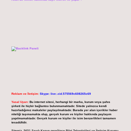
Reklam ve İletişim:
Skype: live:.cid.575569c608265c69
Yasal Uyarı:
Bu internet sitesi, herhangi bir marka, kurum veya şahıs
şirketi ile hiçbir bağlantısı bulunmamaktadır. Sitede yalnızca kendi
hazırladığımız makaleler paylaşılmaktadır. Burada yer alan içerikler haber
niteliği taşımamakta olup, gerçek kurum ve kişiler hakkında paylaşım
yapılmamaktadır. Gerçek kurum ve kişiler ile isim benzerlikleri tamamen
tesadüfidir.
Sitemiz, 5651 Sayılı Kanun gereğince Bilgi Teknolojileri ve İletişim Kurumu