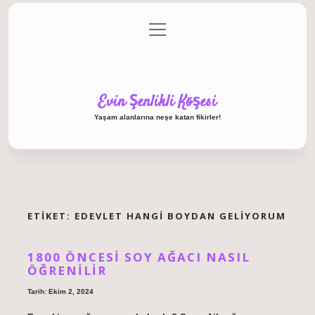
menüyü
Anasayfa
Gizlilik Politikası
Yasal Uyarı
aç
Hakkımızda
Evin Şenlikli Köşesi
Yaşam alanlarına neşe katan fikirler!
ETIKET:
EDEVLET HANGI BOYDAN GELIYORUM
1800 ÖNCESI SOY AĞACI NASIL
ÖĞRENILIR
Tarih: Ekim 2, 2024