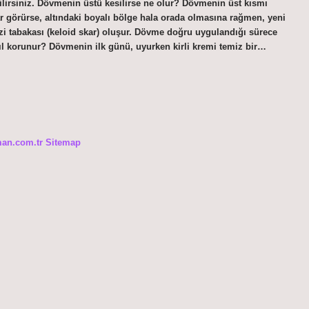
bilirsiniz. Dövmenin üstü kesilirse ne olur? Dövmenin üst kısmı
ar görürse, altındaki boyalı bölge hala orada olmasına rağmen, yeni
zi tabakası (keloid skar) oluşur. Dövme doğru uygulandığı sürece
 korunur? Dövmenin ilk günü, uyurken kirli kremi temiz bir…
man.com.tr
Sitemap