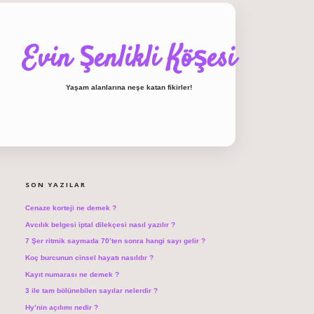
Evin Şenlikli Köşesi
Yaşam alanlarına neşe katan fikirler!
SIDEBAR
hiltonbet giriş
SON YAZILAR
Cenaze korteji ne demek ?
Avcılık belgesi iptal dilekçesi nasıl yazılır ?
7 Şer ritmik saymada 70’ten sonra hangi sayı gelir ?
Koç burcunun cinsel hayatı nasıldır ?
Kayıt numarası ne demek ?
3 ile tam bölünebilen sayılar nelerdir ?
Hy’nin açılımı nedir ?