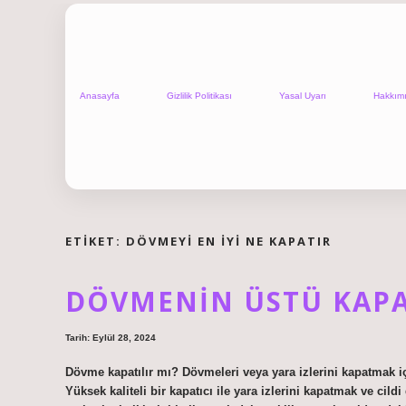
Anasayfa
Gizlilik Politikası
Yasal Uyarı
Hakkım
ETIKET:
DÖVMEYI EN IYI NE KAPATIR
DÖVMENIN ÜSTÜ KAPA
Tarih: Eylül 28, 2024
Dövme kapatılır mı? Dövmeleri veya yara izlerini kapatmak içi
Yüksek kaliteli bir kapatıcı ile yara izlerini kapatmak ve ci