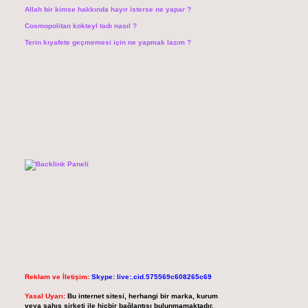
Allah bir kimse hakkında hayır isterse ne yapar ?
Cosmopolitan kokteyl tadı nasıl ?
Terin kıyafete geçmemesi için ne yapmak lazım ?
Reklam ve İletişim:
Skype: live:.cid.575569c608265c69
Yasal Uyarı:
Bu internet sitesi, herhangi bir marka, kurum
veya şahıs şirketi ile hiçbir bağlantısı bulunmamaktadır.