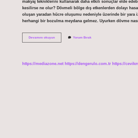
makyaj tekniklerini kullanarak daha etkili sonuçlar elde ede
kesilirse ne olur? Dövmeli bölge dış etkenlerden dolayı has
oluşan yaradan hücre oluşumu nedeniyle üzerinde bir yara i
herhangi bir bozulma meydana gelmez. Uyurken dövme nasıl
Dövmenin
Devamını okuyun
Yorum Bırak
Üstü
Kapatılır
Mı
https://mediazone.net
https://dengerulo.com.tr
https://cevik