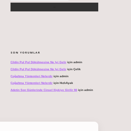
SON YORUMLAR
Cildin Pul Pul Dökülmesine Ne Iyi Gelir
için
admin
Cildin Pul Pul Dökülmesine Ne Iyi Gelir
için
Çelik
Çoğaltma Yöntemleri Nelerdir
için
admin
Çoğaltma Yöntemleri Nelerdir
için
HızlıAyak
Adetin Son Günlerinde Cinsel Ilişkiye Girilir Mi
için
admin