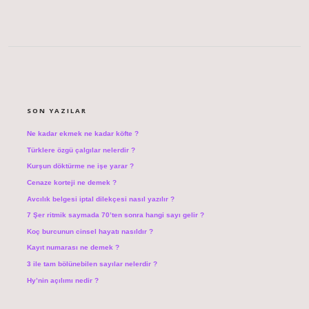
SIDEBAR
SON YAZILAR
Ne kadar ekmek ne kadar köfte ?
Türklere özgü çalgılar nelerdir ?
Kurşun döktürme ne işe yarar ?
Cenaze korteji ne demek ?
Avcılık belgesi iptal dilekçesi nasıl yazılır ?
7 Şer ritmik saymada 70’ten sonra hangi sayı gelir ?
Koç burcunun cinsel hayatı nasıldır ?
Kayıt numarası ne demek ?
3 ile tam bölünebilen sayılar nelerdir ?
Hy’nin açılımı nedir ?