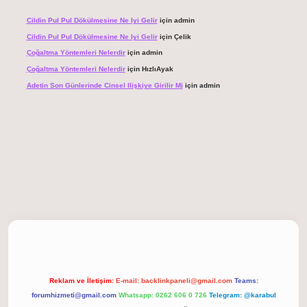
Cildin Pul Pul Dökülmesine Ne Iyi Gelir
için
admin
Cildin Pul Pul Dökülmesine Ne Iyi Gelir
için
Çelik
Çoğaltma Yöntemleri Nelerdir
için
admin
Çoğaltma Yöntemleri Nelerdir
için
HızlıAyak
Adetin Son Günlerinde Cinsel Ilişkiye Girilir Mi
için
admin
giriş
Reklam ve İletişim:
E-mail:
backlinkpaneli@gmail.com
Teams:
forumhizmeti@gmail.com
Whatsapp: 0262 606 0 726
Telegram: @karabul