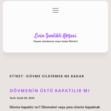
menüyü
Anasayfa
Gizlilik Politikası
Yasal Uyarı
aç
Hakkımızda
Evin Şenlikli Köşesi
Yaşam alanlarına neşe katan fikirler!
ETIKET:
DÖVME SILDIRMEK NE KADAR
DÖVMENIN ÜSTÜ KAPATILIR MI
Tarih: Eylül 28, 2024
Dövme kapatılır mı? Dövmeleri veya yara izlerini kapatmak