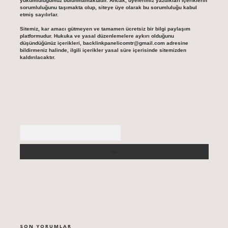
yükümlülüğümüz bulunmamaktadır. Ancak, üyelerimiz yazdıkları içeriklerin
sorumluluğunu taşımakta olup, siteye üye olarak bu sorumluluğu kabul
etmiş sayılırlar.
Sitemiz, kar amacı gütmeyen ve tamamen ücretsiz bir bilgi paylaşım
platformudur. Hukuka ve yasal düzenlemelere aykırı olduğunu
düşündüğünüz içerikleri,
backlinkpanelicomtr@gmail.com
adresine
bildirmeniz halinde, ilgili içerikler yasal süre içerisinde sitemizden
kaldırılacaktır.
Arama
SON YORUMLAR