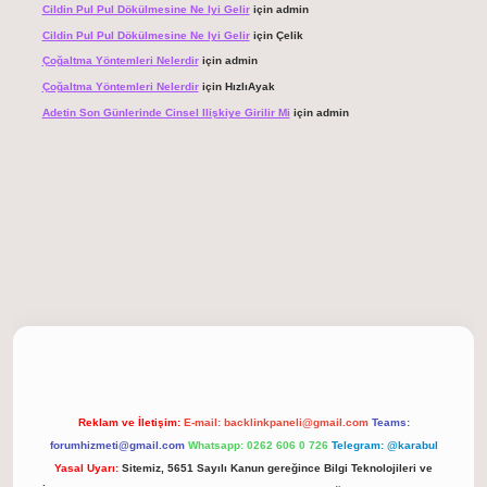
Cildin Pul Pul Dökülmesine Ne Iyi Gelir
için
admin
Cildin Pul Pul Dökülmesine Ne Iyi Gelir
için
Çelik
Çoğaltma Yöntemleri Nelerdir
için
admin
Çoğaltma Yöntemleri Nelerdir
için
HızlıAyak
Adetin Son Günlerinde Cinsel Ilişkiye Girilir Mi
için
admin
 giriş
Reklam ve İletişim:
E-mail:
backlinkpaneli@gmail.com
Teams:
forumhizmeti@gmail.com
Whatsapp: 0262 606 0 726
Telegram: @karabul
Yasal Uyarı:
Sitemiz, 5651 Sayılı Kanun gereğince Bilgi Teknolojileri ve