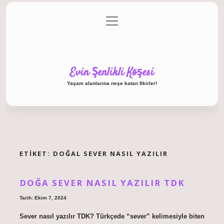
menüyü
Anasayfa
Gizlilik Politikası
Yasal Uyarı
aç
Hakkımızda
Evin Şenlikli Köşesi
Yaşam alanlarına neşe katan fikirler!
ETIKET:
DOĞAL SEVER NASIL YAZILIR
DOĞA SEVER NASIL YAZILIR TDK
Tarih: Ekim 7, 2024
Sever nasıl yazılır TDK? Türkçede “sever” kelimesiyle biten