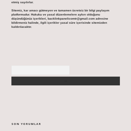
etmiş sayılırlar.
Sitemiz, kar amacı gütmeyen ve tamamen ücretsiz bir bilgi paylaşım
platformudur. Hukuka ve yasal düzenlemelere aykırı olduğunu
düşündüğünüz içerikleri,
backlinkpanelicomtr@gmail.com
adresine
bildirmeniz halinde, ilgili içerikler yasal süre içerisinde sitemizden
kaldırılacaktır.
Arama
SON YORUMLAR