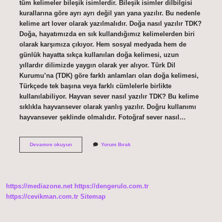
tüm kelimeler bileşik isimlerdir. Bileşik isimler dilbilgisi
kurallarına göre ayrı ayrı değil yan yana yazılır. Bu nedenle
kelime art lover olarak yazılmalıdır. Doğa nasıl yazılır TDK?
Doğa, hayatımızda en sık kullandığımız kelimelerden biri
olarak karşımıza çıkıyor. Hem sosyal medyada hem de
günlük hayatta sıkça kullanılan doğa kelimesi, uzun
yıllardır dilimizde yaygın olarak yer alıyor. Türk Dil
Kurumu’na (TDK) göre farklı anlamları olan doğa kelimesi,
Türkçede tek başına veya farklı cümlelerle birlikte
kullanılabiliyor. Hayvan sever nasıl yazılır TDK? Bu kelime
sıklıkla hayvansever olarak yanlış yazılır. Doğru kullanımı
hayvansever şeklinde olmalıdır. Fotoğraf sever nasıl…
Doğa
Devamını okuyun
Yorum Bırak
Sever
Nasıl
Yazılır
Tdk
https://mediazone.net
https://dengerulo.com.tr
https://cevikman.com.tr
Sitemap