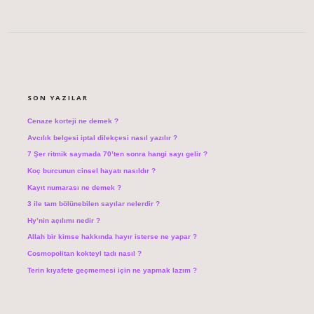
SIDEBAR
SON YAZILAR
Cenaze korteji ne demek ?
Avcılık belgesi iptal dilekçesi nasıl yazılır ?
7 Şer ritmik saymada 70’ten sonra hangi sayı gelir ?
Koç burcunun cinsel hayatı nasıldır ?
Kayıt numarası ne demek ?
3 ile tam bölünebilen sayılar nelerdir ?
Hy’nin açılımı nedir ?
Allah bir kimse hakkında hayır isterse ne yapar ?
Cosmopolitan kokteyl tadı nasıl ?
Terin kıyafete geçmemesi için ne yapmak lazım ?