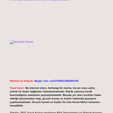
Reklam ve İletişim:
Skype: live:.cid.575569c608265c69
Yasal Uyarı:
Bu internet sitesi, herhangi bir marka, kurum veya şahıs
şirketi ile hiçbir bağlantısı bulunmamaktadır. Sitede yalnızca kendi
hazırladığımız makaleler paylaşılmaktadır. Burada yer alan içerikler haber
niteliği taşımamakta olup, gerçek kurum ve kişiler hakkında paylaşım
yapılmamaktadır. Gerçek kurum ve kişiler ile isim benzerlikleri tamamen
tesadüfidir.
Sitemiz, 5651 Sayılı Kanun gereğince Bilgi Teknolojileri ve İletişim Kurumu