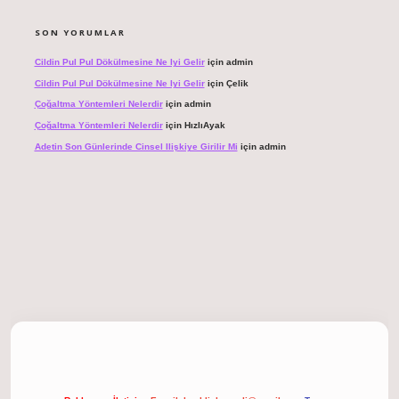
SON YORUMLAR
Cildin Pul Pul Dökülmesine Ne Iyi Gelir
için
admin
Cildin Pul Pul Dökülmesine Ne Iyi Gelir
için
Çelik
Çoğaltma Yöntemleri Nelerdir
için
admin
Çoğaltma Yöntemleri Nelerdir
için
HızlıAyak
Adetin Son Günlerinde Cinsel Ilişkiye Girilir Mi
için
admin
 giriş