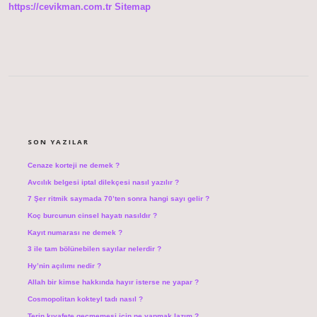
https://cevikman.com.tr
Sitemap
SIDEBAR
SON YAZILAR
Cenaze korteji ne demek ?
Avcılık belgesi iptal dilekçesi nasıl yazılır ?
7 Şer ritmik saymada 70’ten sonra hangi sayı gelir ?
Koç burcunun cinsel hayatı nasıldır ?
Kayıt numarası ne demek ?
3 ile tam bölünebilen sayılar nelerdir ?
Hy’nin açılımı nedir ?
Allah bir kimse hakkında hayır isterse ne yapar ?
Cosmopolitan kokteyl tadı nasıl ?
Terin kıyafete geçmemesi için ne yapmak lazım ?