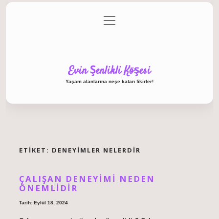
menüyü
Anasayfa
Gizlilik Politikası
Yasal Uyarı
aç
Hakkımızda
Evin Şenlikli Köşesi
Yaşam alanlarına neşe katan fikirler!
ETIKET:
DENEYIMLER NELERDIR
ÇALIŞAN DENEYIMI NEDEN
ÖNEMLIDIR
Tarih: Eylül 18, 2024