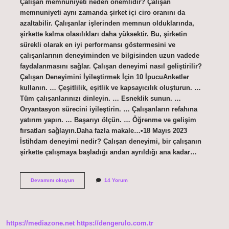
Çalışan memnuniyeti neden önemlidir? Çalışan
memnuniyeti aynı zamanda şirket içi ciro oranını da
azaltabilir. Çalışanlar işlerinden memnun olduklarında,
şirkette kalma olasılıkları daha yüksektir. Bu, şirketin
sürekli olarak en iyi performansı göstermesini ve
çalışanlarının deneyiminden ve bilgisinden uzun vadede
faydalanmasını sağlar. Çalışan deneyimi nasıl geliştirilir?
Çalışan Deneyimini İyileştirmek İçin 10 İpucuAnketler
kullanın. … Çeşitlilik, eşitlik ve kapsayıcılık oluşturun. …
Tüm çalışanlarınızı dinleyin. … Esneklik sunun. …
Oryantasyon sürecini iyileştirin. … Çalışanların refahına
yatırım yapın. … Başarıyı ölçün. … Öğrenme ve gelişim
fırsatları sağlayın.Daha fazla makale…•18 Mayıs 2023
İstihdam deneyimi nedir? Çalışan deneyimi, bir çalışanın
şirkette çalışmaya başladığı andan ayrıldığı ana kadar…
Çalışan
Devamını okuyun
14 Yorum
Deneyimi
Neden
Önemlidir
https://mediazone.net
https://dengerulo.com.tr