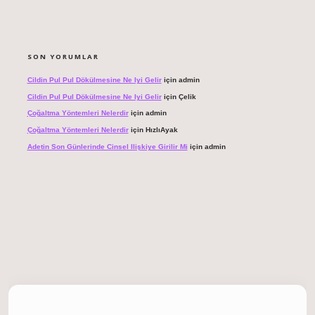
SON YORUMLAR
Cildin Pul Pul Dökülmesine Ne Iyi Gelir
için
admin
Cildin Pul Pul Dökülmesine Ne Iyi Gelir
için
Çelik
Çoğaltma Yöntemleri Nelerdir
için
admin
Çoğaltma Yöntemleri Nelerdir
için
HızlıAyak
Adetin Son Günlerinde Cinsel Ilişkiye Girilir Mi
için
admin
t giriş