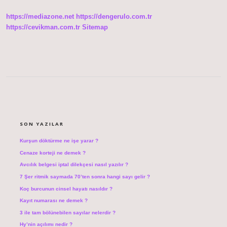
Mu
https://mediazone.net
https://dengerulo.com.tr
https://cevikman.com.tr
Sitemap
SIDEBAR
SON YAZILAR
Kurşun döktürme ne işe yarar ?
Cenaze korteji ne demek ?
Avcılık belgesi iptal dilekçesi nasıl yazılır ?
7 Şer ritmik saymada 70’ten sonra hangi sayı gelir ?
Koç burcunun cinsel hayatı nasıldır ?
Kayıt numarası ne demek ?
3 ile tam bölünebilen sayılar nelerdir ?
Hy’nin açılımı nedir ?