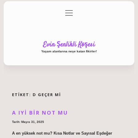
menüyü
Anasayfa
Gizlilik Politikası
Yasal Uyarı
aç
Hakkımızda
Evin Şenlikli Köşesi
Yaşam alanlarına neşe katan fikirler!
ETIKET:
D GEÇER MI
A IYI BIR NOT MU
Tarih: Mayıs 31, 2025
A en yüksek not mu? Kısa Notlar ve Sayısal Eşdeğer