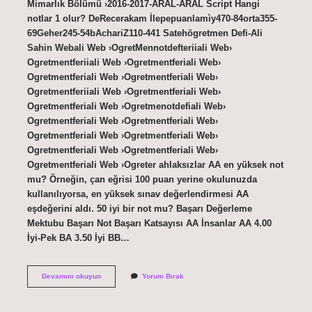
Mimarlık Bölümü ›2016-2017-ARAL-ARAL Script Hangi
notlar 1 olur? DeRecerakam İlepepuanlamìy470-84orta355-
69Geher245-54bAchariZ110-441 Satehögretmen Defi-Ali
Sahin Webali Web ›OgretMennotdefteriiali Web›
Ogretmentferiiali Web ›Ogretmentferiali Web›
Ogretmentferiali Web ›Ogretmentferiali Web›
Ogretmentferiiali Web ›Ogretmentferiali Web›
Ogretmentferiali Web ›Ogretmenotdefiali Web›
Ogretmentferiali Web ›Ogretmentferiali Web›
Ogretmentferiali Web ›Ogretmentferiali Web›
Ogretmentferiali Web ›Ogretmentferiali Web›
Ogretmentferiali Web ›Ogreter ahlaksızlar AA en yüksek not
mu? Örneğin, çan eğrisi 100 puan yerine okulunuzda
kullanılıyorsa, en yüksek sınav değerlendirmesi AA
eşdeğerini aldı. 50 iyi bir not mu? Başarı Değerleme
Mektubu Başarı Not Başarı Katsayısı AA İnsanlar AA 4.00
İyi-Pek BA 3.50 İyi BB…
A
Devamını okuyun
Yorum Bırak
Iyi
Bir
Not