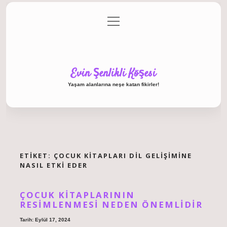
menüyü
Anasayfa
Gizlilik Politikası
Yasal Uyarı
aç
Hakkımızda
Evin Şenlikli Köşesi
Yaşam alanlarına neşe katan fikirler!
ETIKET:
ÇOCUK KITAPLARI DIL GELIŞIMINE
NASIL ETKI EDER
ÇOCUK KITAPLARININ
RESIMLENMESI NEDEN ÖNEMLIDIR
Tarih: Eylül 17, 2024