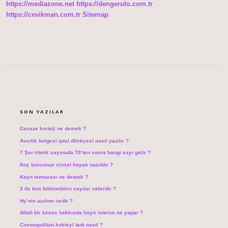
https://mediazone.net
https://dengerulo.com.tr
https://cevikman.com.tr
Sitemap
SIDEBAR
SON YAZILAR
Cenaze korteji ne demek ?
Avcılık belgesi iptal dilekçesi nasıl yazılır ?
7 Şer ritmik saymada 70’ten sonra hangi sayı gelir ?
Koç burcunun cinsel hayatı nasıldır ?
Kayıt numarası ne demek ?
3 ile tam bölünebilen sayılar nelerdir ?
Hy’nin açılımı nedir ?
Allah bir kimse hakkında hayır isterse ne yapar ?
Cosmopolitan kokteyl tadı nasıl ?