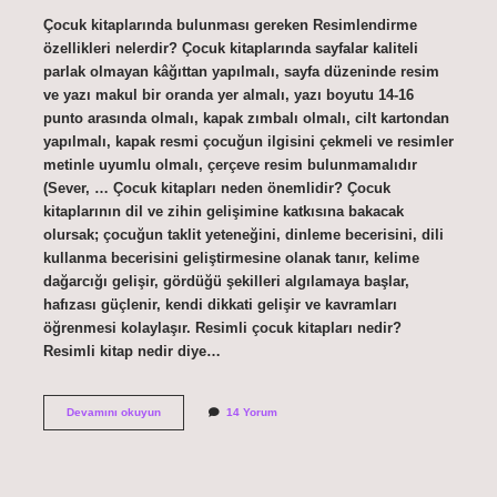
Çocuk kitaplarında bulunması gereken Resimlendirme
özellikleri nelerdir? Çocuk kitaplarında sayfalar kaliteli
parlak olmayan kâğıttan yapılmalı, sayfa düzeninde resim
ve yazı makul bir oranda yer almalı, yazı boyutu 14-16
punto arasında olmalı, kapak zımbalı olmalı, cilt kartondan
yapılmalı, kapak resmi çocuğun ilgisini çekmeli ve resimler
metinle uyumlu olmalı, çerçeve resim bulunmamalıdır
(Sever, … Çocuk kitapları neden önemlidir? Çocuk
kitaplarının dil ve zihin gelişimine katkısına bakacak
olursak; çocuğun taklit yeteneğini, dinleme becerisini, dili
kullanma becerisini geliştirmesine olanak tanır, kelime
dağarcığı gelişir, gördüğü şekilleri algılamaya başlar,
hafızası güçlenir, kendi dikkati gelişir ve kavramları
öğrenmesi kolaylaşır. Resimli çocuk kitapları nedir?
Resimli kitap nedir diye…
Çocuk
Devamını okuyun
14 Yorum
Kitaplarının
Resimlenmesi
Neden
Önemlidir