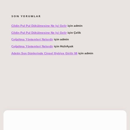
SON YORUMLAR
Cildin Pul Pul Dökülmesine Ne Iyi Gelir
için
admin
Cildin Pul Pul Dökülmesine Ne Iyi Gelir
için
Çelik
Çoğaltma Yöntemleri Nelerdir
için
admin
Çoğaltma Yöntemleri Nelerdir
için
HızlıAyak
Adetin Son Günlerinde Cinsel Ilişkiye Girilir Mi
için
admin
giriş